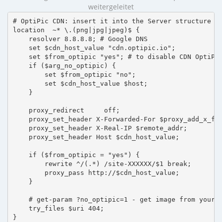
weitergeleitet
# OptiPic CDN: insert it into the Server structure

location  ~* \.(png|jpg|jpeg)$ {

    resolver 8.8.8.8; # Google DNS

    set $cdn_host_value "cdn.optipic.io";

    set $from_optipic "yes"; # to disable CDN OptiPic
    if ($arg_no_optipic) {

        set $from_optipic "no";

        set $cdn_host_value $host;

    }

    proxy_redirect     off;

    proxy_set_header X-Forwarded-For $proxy_add_x_for
    proxy_set_header X-Real-IP $remote_addr;

    proxy_set_header Host $cdn_host_value;

    if ($from_optipic = "yes") {

        rewrite ^/(.*) /site-XXXXXX/$1 break;

        proxy_pass http://$cdn_host_value;

    }

    # get-param ?no_optipic=1 - get image from your h
    try_files $uri 404;

}