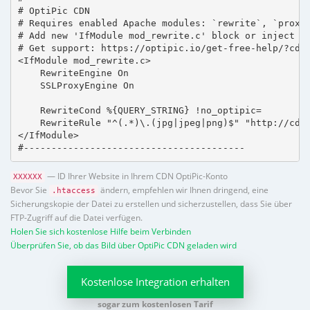
# OptiPic CDN 

# Requires enabled Apache modules: `rewrite`, `proxy_
# Add new 'IfModule mod_rewrite.c' block or inject in
# Get support: https://optipic.io/get-free-help/?cdn=
<IfModule mod_rewrite.c>

    RewriteEngine On

    SSLProxyEngine On

    RewriteCond %{QUERY_STRING} !no_optipic=

    RewriteRule "^(.*)\.(jpg|jpeg|png)$" "http://cdn.
</IfModule>

#----------------------------------------
— ID Ihrer Website in Ihrem CDN OptiPic-Konto
XXXXXX
Bevor Sie
ändern, empfehlen wir Ihnen dringend, eine
.htaccess
Sicherungskopie der Datei zu erstellen und sicherzustellen, dass Sie über
FTP-Zugriff auf die Datei verfügen.
Holen Sie sich kostenlose Hilfe beim Verbinden
Überprüfen Sie, ob das Bild über OptiPic CDN geladen wird
Kostenlose Integration erhalten
sogar zum kostenlosen Tarif