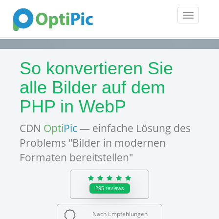
Toggle
navigatio
So konvertieren Sie
alle Bilder auf dem
PHP in WebP
CDN
Opti
Pic
— einfache Lösung des
Problems "Bilder in modernen
Formaten bereitstellen"
295
reviews
Nach Empfehlungen