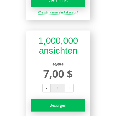
Versuch es
Wie wählt man ein Paket aus?
1,000,000
ansichten
10,00 $
7,00 $
-
+
Besorgen