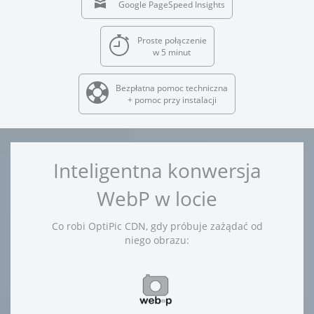
Google PageSpeed Insights
Proste połączenie
w 5 minut
Bezpłatna pomoc techniczna
+ pomoc przy instalacji
Inteligentna konwersja
WebP w locie
Co robi OptiPic CDN, gdy próbuje zażądać od
niego obrazu: