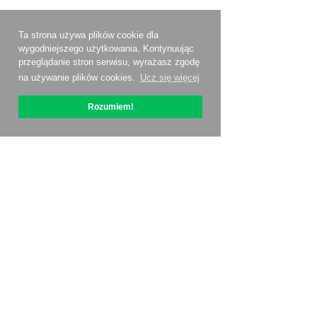
Ta strona używa plików cookie dla
wygodniejszego użytkowania. Kontynuując
przeglądanie stron serwisu, wyrażasz zgodę
na używanie plików cookies.
Ucz się więcej
Rozumiem!
O OptiPic
Jak zacząć od
Ceny
Kontakty