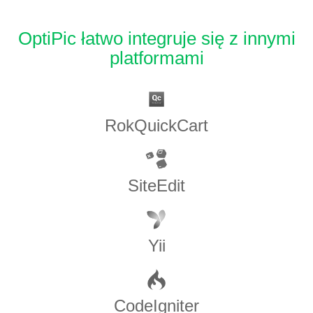
OptiPic łatwo integruje się z innymi
platformami
RokQuickCart
SiteEdit
Yii
CodeIgniter