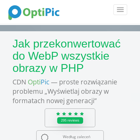
Toggle
navigatio
Jak przekonwertować
do WebP wszystkie
obrazy w PHP
CDN
Opti
Pic
— proste rozwiązanie
problemu „Wyświetlaj obrazy w
formatach nowej generacji”
295
reviews
Według zaleceń