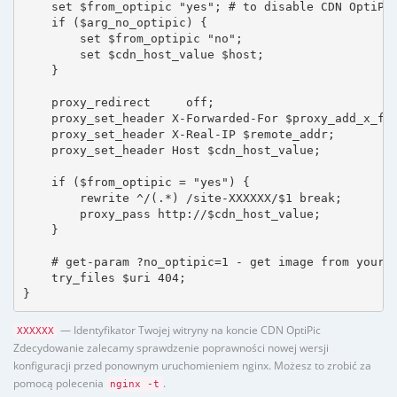
    set $from_optipic "yes"; # to disable CDN OptiPic
    if ($arg_no_optipic) {

        set $from_optipic "no";

        set $cdn_host_value $host;

    }

    proxy_redirect     off;

    proxy_set_header X-Forwarded-For $proxy_add_x_for
    proxy_set_header X-Real-IP $remote_addr;

    proxy_set_header Host $cdn_host_value;

    if ($from_optipic = "yes") {

        rewrite ^/(.*) /site-XXXXXX/$1 break;

        proxy_pass http://$cdn_host_value;

    }

    # get-param ?no_optipic=1 - get image from your h
    try_files $uri 404;

}
— Identyfikator Twojej witryny na koncie CDN OptiPic
XXXXXX
Zdecydowanie zalecamy sprawdzenie poprawności nowej wersji
konfiguracji przed ponownym uruchomieniem nginx. Możesz to zrobić za
pomocą polecenia
.
nginx -t