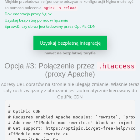
Miękkie przeładowanie (ponowne odczytanie konfiguracji) Nginx może być
za pomocą polecenia
nginx -s reload
Dokumentacja proxy Nginx
Uzyskaj bezpłatną pomoc w łączeniu
Sprawdź, czy obraz jest ładowany przez OptiPic CDN
Uzyskaj bezpłatną integrację
nawet na bezpłatnej taryfie
Opcja #3: Połączenie przez
.htaccess
(proxy Apache)
Adresy URL obrazów na stronie nie ulegają zmianie. Właśnie teraz
cały ruch związany z obrazami jest automatycznie kierowany do
OptiPic CDN
#---------------------------------------

# OptiPic CDN 

# Requires enabled Apache modules: `rewrite`, `proxy_
# Add new 'IfModule mod_rewrite.c' block or inject in
# Get support: https://optipic.io/get-free-help/?cdn=
<IfModule mod_rewrite.c>

    RewriteEngine On
