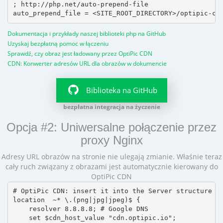
; http://php.net/auto-prepend-file

Dokumentacja i przykłady naszej biblioteki php na GitHub
Uzyskaj bezpłatną pomoc w łączeniu
Sprawdź, czy obraz jest ładowany przez OptiPic CDN
CDN: Konwerter adresów URL dla obrazów w dokumencie
Biblioteka na GitHub
bezpłatna integracja na życzenie
Opcja #2: Uniwersalne połączenie przez
proxy Nginx
Adresy URL obrazów na stronie nie ulegają zmianie. Właśnie teraz
cały ruch związany z obrazami jest automatycznie kierowany do
OptiPic CDN
# OptiPic CDN: insert it into the Server structure

location  ~* \.(png|jpg|jpeg)$ {

    resolver 8.8.8.8; # Google DNS

    set $cdn_host_value "cdn.optipic.io";
