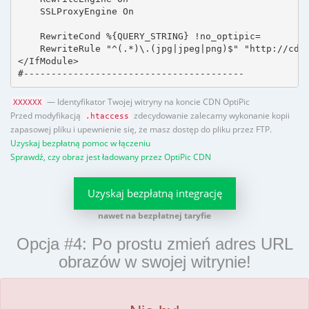
    SSLProxyEngine On

    RewriteCond %{QUERY_STRING} !no_optipic=

    RewriteRule "^(.*)\.(jpg|jpeg|png)$" "http://cdn.
</IfModule>

#----------------------------------------
— Identyfikator Twojej witryny na koncie CDN OptiPic
XXXXXX
Przed modyfikacją
zdecydowanie zalecamy wykonanie kopii
.htaccess
zapasowej pliku i upewnienie się, że masz dostęp do pliku przez FTP.
Uzyskaj bezpłatną pomoc w łączeniu
Sprawdź, czy obraz jest ładowany przez OptiPic CDN
Uzyskaj bezpłatną integrację
nawet na bezpłatnej taryfie
Opcja #4: Po prostu zmień adres URL
obrazów w swojej witrynie!