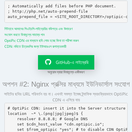
; Automatically add files before PHP document.

; http://php.net/auto-prepend-file

গিটহাবে আমাদের পিএইচপি-লাইব্রেরির নথিপত্র এবং উদাহরণ
সংযোগ করতে বিনামূল্যে সাহায্য পান
OptiPic CDN এর মাধ্যমে ছবি লোড হচ্ছে কিনা তা পরীক্ষা করুন
CDN: নথিতে চিত্রগুলির জন্য ইউআরএল রূপান্তরকারী
GitHub-এ লাইব্রেরি
অনুরোধ দ্বারা বিনামূল্যে একীকরণ
অপশন #2: Nginx প্রক্সির মাধ্যমে ইউনিভার্সাল সংযোগ
সাইটের ছবির URL পরিবর্তন হয় না। এখনই সমস্ত ইমেজ ট্র্যাফিক স্বয়ংক্রিয়ভাবে OptiPic
CDN এ এগিয়ে যায়
# OptiPic CDN: insert it into the Server structure

location  ~* \.(png|jpg|jpeg)$ {

    resolver 8.8.8.8; # Google DNS

    set $cdn_host_value "cdn.optipic.io";

    set $from_optipic "yes"; # to disable CDN OptiPic