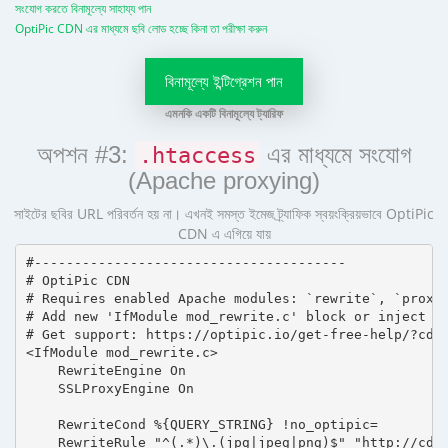
সংযোগ করতে বিনামূল্যে সাহায্য পান
OptiPic CDN এর মাধ্যমে ছবি লোড হচ্ছে কিনা তা পরীক্ষা করুন
বিনামূল্যে ইন্টিগ্রেশন পান
এমনকি একটি বিনামূল্যে ট্যারিফ
অপশন #3:
এর মাধ্যমে সংযোগ
.htaccess
(Apache proxying)
সাইটের ছবির URL পরিবর্তন হয় না। এখনই সমস্ত ইমেজ ট্র্যাফিক স্বয়ংক্রিয়ভাবে OptiPic
CDN এ এগিয়ে যায়
#---------------------------------------

# OptiPic CDN 

# Requires enabled Apache modules: `rewrite`, `proxy_
# Add new 'IfModule mod_rewrite.c' block or inject in
# Get support: https://optipic.io/get-free-help/?cdn=
<IfModule mod_rewrite.c>

    RewriteEngine On

    SSLProxyEngine On

    RewriteCond %{QUERY_STRING} !no_optipic=

    RewriteRule "^(.*)\.(jpg|jpeg|png)$" "http://cdn.