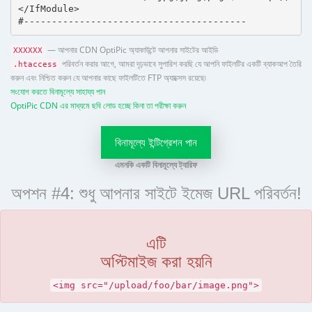
</IfModule>

#----------------------------------------
— আপনার CDN OptiPic অ্যাকাউন্টে আপনার সাইটের আইডি
XXXXXX
পরিবর্তন করার আগে, আমরা দৃঢ়ভাবে সুপারিশ করছি যে আপনি ফাইলটির একটি ব্যাকআপ তৈরি
.htaccess
করুন এবং নিশ্চিত করুন যে আপনার কাছে ফাইলটিতে FTP অ্যাক্সেস রয়েছে৷
সংযোগ করতে বিনামূল্যে সাহায্য পান
OptiPic CDN এর মাধ্যমে ছবি লোড হচ্ছে কিনা তা পরীক্ষা করুন
বিনামূল্যে ইন্টিগ্রেশন পান
এমনকি একটি বিনামূল্যে ট্যারিফ
অপশন #4: শুধু আপনার সাইটে ইমেজ URL পরিবর্তন!
এটি
অপ্টিমাইজ করা হয়নি
<img src="/upload/foo/bar/image.png">