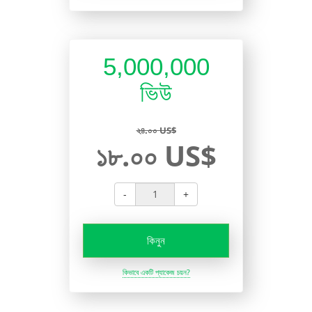
5,000,000
ভিউ
২৪.০০ US$
১৮.০০ US$
-
+
কিনুন
কিভাবে একটি প্যাকেজ চয়ন?