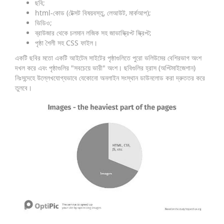
ছবি;
html-কোড (টেক্সট বিষয়বস্তু, লেআউট, মার্কআপ);
ভিডিও;
ব্রাউজার থেকে চলমান লজিক সহ জাভাস্ক্রিপ্ট স্ক্রিপ্ট;
পৃষ্ঠা শৈলী সহ CSS ফাইল।
একটি ছবির মতো একটি আইটেম সাইটের পৃষ্ঠাগুলিতে পুরো ভলিউমের বেশিরভাগ অংশ
দখল করে এবং পৃষ্ঠাগুলির "সবচেয়ে ভারী" অংশ। ছবিগুলির হ্রাস (অপ্টিমাইজেশান)
নিঃসন্দেহে উল্লেখযোগ্যভাবে যেকোনো অনলাইন সংস্থান ডাউনলোড করা দ্রুততর করে
তুলবে।