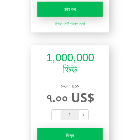
চেষ্টা কর
কিভাবে একটি প্যাকেজ চয়ন?
1,000,000
ভিউ
১০.০০ US$
৭.০০ US$
-
+
কিনুন