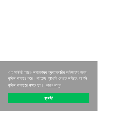
এই সাইটটি আরও আরামদায়ক ব্যবহারকারীর অভিজ্ঞতার জন্য
কুকিজ ব্যবহার করে। সাইটের পৃষ্ঠাগুলি দেখতে অবিরত, আপনি
কুকিজ ব্যবহারে সম্মত হন।
আরও জানুন
বুঝেছি!