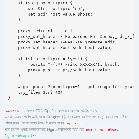
    if ($arg_no_optipic) {

        set $from_optipic "no";

        set $cdn_host_value $host;

    }

    proxy_redirect     off;

    proxy_set_header X-Forwarded-For $proxy_add_x_for
    proxy_set_header X-Real-IP $remote_addr;

    proxy_set_header Host $cdn_host_value;

    if ($from_optipic = "yes") {

        rewrite ^/(.*) /site-XXXXXX/$1 break;

        proxy_pass http://$cdn_host_value;

    }

    # get-param ?no_optipic=1 - get image from your h
    try_files $uri 404;

}
— আপনার CDN OptiPic অ্যাকাউন্টে আপনার সাইটের আইডি
XXXXXX
আমরা দৃঢ়ভাবে সুপারিশ করছি যে আপনি nginx রিবুট করার আগে কনফিগারেশনের নতুন সংস্করণের সঠিকতা
পরীক্ষা করুন। আপনি কমান্ড দিয়ে এটি করতে পারেন
.
nginx -t
সফট রিলোড (পুনরায় পড়া কনফিগার) Nginx কমান্ড দ্বারা হতে পারে
nginx -s reload
Nginx প্রক্সি ডকুমেন্টেশন