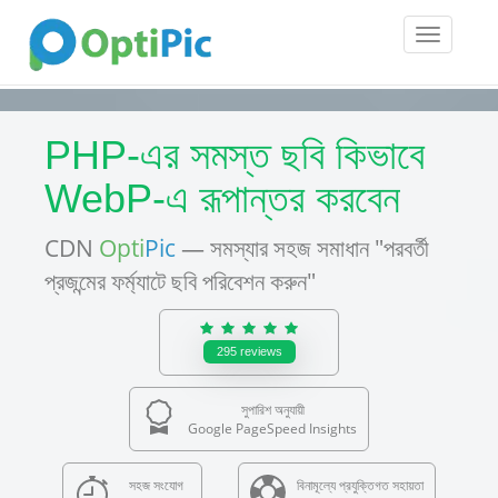
Toggle
navigatio
PHP-এর সমস্ত ছবি কিভাবে
WebP-এ রূপান্তর করবেন
CDN
Opti
Pic
— সমস্যার সহজ সমাধান "পরবর্তী
প্রজন্মের ফর্ম্যাটে ছবি পরিবেশন করুন"
295
reviews
সুপারিশ অনুযায়ী
Google PageSpeed Insights
সহজ সংযোগ
বিনামূল্যে প্রযুক্তিগত সহায়তা