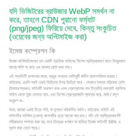
যদি ভিজিটরের ব্রাউজার WebP সমর্থন না
করে, তাহলে CDN পুরানো ফর্ম্যাট
(png/jpeg) ফিরিয়ে দেবে, কিন্তু সংকুচিত
(ওয়েবের জন্য অপ্টিমাইজ করা)
ইমেজ কম্প্রেশন কি
ইমেজ অপ্টিমাইজেশান হল একটি গ্রাফিক ফাইলের বিশেষ প্রক্রিয়াকরণ যাতে ভিজ্যুয়াল
মানের ক্ষতি না করে এর আকার ছোট করা যায়।
এই পদ্ধতিটি চালানোর জন্য, প্রচুর সংখ্যক মোটামুটি জটিল অ্যালগরিদম রয়েছে।
যাইহোক, এগুলি সবই একই ভিত্তির উপর ভিত্তি করে - সেখানে সমস্ত পরিষেবা ডেটা
(উদাহরণস্বরূপ, ফাইলটি সংরক্ষণ করে এমন প্রোগ্রামের নাম ইত্যাদি) অবশ্যই গ্রাফিক
ফাইল থেকে মুছে ফেলতে হবে, এবং বিশেষ প্রোগ্রামগুলি ব্যবহার করে, মার্জ / মসৃণ
অনুরূপ রং.
ফলে, আমরা একই চিত্র পাই, যা দৃশ্যত পরিবর্তিত হয়নি। যাইহোক, বাইটে এই
ফাইলটির ভলিউম (ওজন) আসলটির চেয়ে অনেক কম হবে। যদি এই প্রক্রিয়াকরণটি
সঠিকভাবে সম্পন্ন করা হয়, তবে চিত্রের গুণমান না হারিয়ে ইমেজ ফাইলটি 98% এ
হ্রাস করা যেতে পারে।