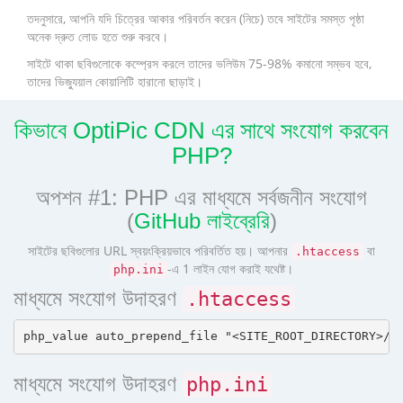
তদনুসারে, আপনি যদি চিত্রের আকার পরিবর্তন করেন (নিচে) তবে সাইটের সমস্ত পৃষ্ঠা
অনেক দ্রুত লোড হতে শুরু করবে।
সাইটে থাকা ছবিগুলোকে কম্প্রেস করলে তাদের ভলিউম 75-98% কমানো সম্ভব হবে,
তাদের ভিজ্যুয়াল কোয়ালিটি হারানো ছাড়াই।
কিভাবে OptiPic CDN এর সাথে সংযোগ করবেন
PHP?
অপশন #1: PHP এর মাধ্যমে সর্বজনীন সংযোগ
(
GitHub লাইব্রেরি
)
সাইটের ছবিগুলোর URL স্বয়ংক্রিয়ভাবে পরিবর্তিত হয়। আপনার
বা
.htaccess
-এ 1 লাইন যোগ করাই যথেষ্ট।
php.ini
মাধ্যমে সংযোগ উদাহরণ
.htaccess
মাধ্যমে সংযোগ উদাহরণ
php.ini