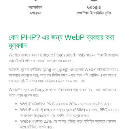
ক্রমবর্ধমান
Google
রূপান্তর
পেজস্পিড ইনসাইটের বৃদ্ধি
কেন PHP? এর জন্য WebP ব্যবহার করা
মূল্যবান
Webp ব্যবহার করলে Google Pagespeed Insights-এ "পরবর্তী প্রজন্মের
ফর্ম্যাটে ছবি পরিবেশন করুন" সমস্যার সমাধান হয়।
সংক্ষেপে, পুরানো ফর্ম্যাটের (png এবং jpeg)-এর তুলনায় WebP ফাইলটিকে আরও
ভালভাবে কম্প্রেস করে, অন্য সব জিনিস সমান - যার মানে এটি হোস্টিং-এ কম জায়গা
নেয় এবং পৃষ্ঠাটি দেখার সময় ব্রাউজারে দ্রুত লোড হয়। p>
WebP বাস্তবায়ন Google দ্বারা সক্রিয়ভাবে প্রচার করা হয় - তারা এই ধরনের
পরিসংখ্যান প্রদান করে:
WebP ছবিগুলিকে PNG এর থেকে 26% ভালোভাবে সংকুচিত করে।
WebP একই স্ট্রাকচারাল সাদৃশ্য সূচক (SSIM) এর সাথে JPEG এর চেয়ে
ক্ষতিকারক চিত্রগুলিকে 25-34% বেশি সংকুচিত করে
WebP শুধুমাত্র 22% এর আকার বৃদ্ধির সাথে ক্ষতিহীন স্বচ্ছতা (আলফা
নামে পরিচিত) সমর্থন করে।