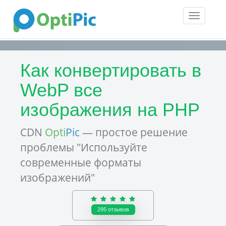
Toggle
navigatio
Как конвертировать в
WebP все
изображения на PHP
CDN
Opti
Pic
— простое решение
проблемы "Используйте
современные форматы
изображений"
295
отзывов