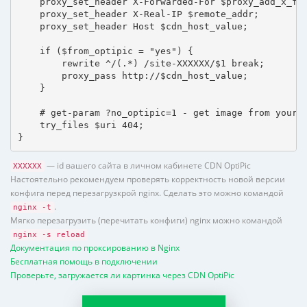
    proxy_set_header X-Forwarded-For $proxy_add_x_for
    proxy_set_header X-Real-IP $remote_addr;

    proxy_set_header Host $cdn_host_value;

    if ($from_optipic = "yes") {

        rewrite ^/(.*) /site-XXXXXX/$1 break;

        proxy_pass http://$cdn_host_value;

    }

    # get-param ?no_optipic=1 - get image from your h
    try_files $uri 404;

}
— id вашего сайта в личном кабинете CDN OptiPic
XXXXXX
Настоятельно рекомендуем проверять корректность новой версии
конфига перед перезагрузкрой nginx. Сделать это можно командой
.
nginx -t
Мягко перезагрузить (перечитать конфиги) nginx можно командой
nginx -s reload
Документация по проксированию в Nginx
Бесплатная помощь в подключении
Проверьте, загружается ли картинка через CDN OptiPic