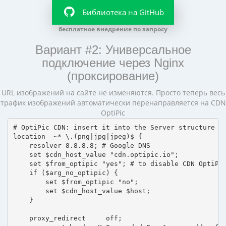
Библиотека на GitHub
бесплатное внедрение по запросу
Вариант #2: Универсальное
подключение через Nginx
(проксирование)
URL изображений на сайте не изменяются. Просто теперь весь
трафик изображений автоматически перенаправляется на CDN
OptiPic
# OptiPic CDN: insert it into the Server structure

location  ~* \.(png|jpg|jpeg)$ {

    resolver 8.8.8.8; # Google DNS

    set $cdn_host_value "cdn.optipic.io";

    set $from_optipic "yes"; # to disable CDN OptiPic
    if ($arg_no_optipic) {

        set $from_optipic "no";

        set $cdn_host_value $host;

    }

    proxy_redirect     off;
