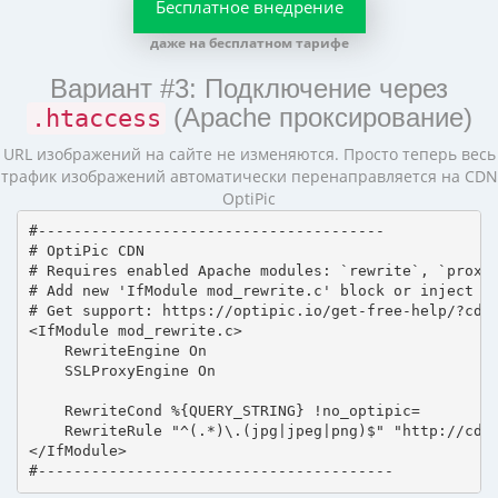
Бесплатное внедрение
даже на бесплатном тарифе
Вариант #3: Подключение через
(Apache проксирование)
.htaccess
URL изображений на сайте не изменяются. Просто теперь весь
трафик изображений автоматически перенаправляется на CDN
OptiPic
#---------------------------------------

# OptiPic CDN 

# Requires enabled Apache modules: `rewrite`, `proxy_
# Add new 'IfModule mod_rewrite.c' block or inject in
# Get support: https://optipic.io/get-free-help/?cdn=
<IfModule mod_rewrite.c>

    RewriteEngine On

    SSLProxyEngine On

    RewriteCond %{QUERY_STRING} !no_optipic=

    RewriteRule "^(.*)\.(jpg|jpeg|png)$" "http://cdn.
</IfModule>

#----------------------------------------