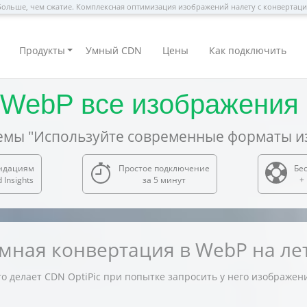
ольше, чем сжатие. Комплексная оптимизация изображений налету с конвертац
Продукты
Умный CDN
Цены
Как подключить
 WebP все изображения 
мы "Используйте современные форматы и
ендациям
Простое подключение
Бе
Insights
за 5 минут
+
мная конвертация в WebP на ле
о делает CDN OptiPic при попытке запросить у него изображен