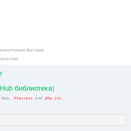
 значительно быстрее.
качество.
?
tHub библиотека
)
в ваш
или
.
.htaccess
php.ini