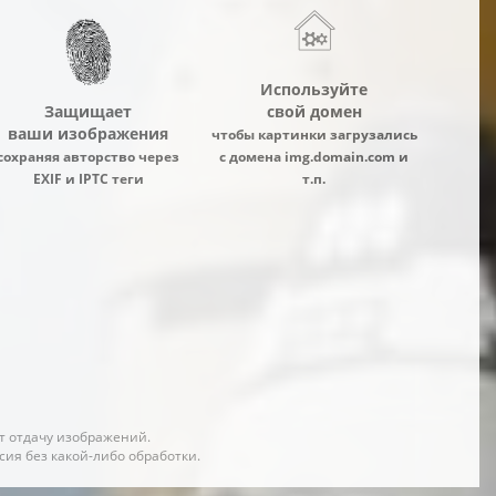
Используйте
Защищает
свой домен
ваши изображения
чтобы картинки загрузались
сохраняя авторство через
с домена img.domain.com и
EXIF и IPTC теги
т.п.
т отдачу изображений.
ия без какой-либо обработки.