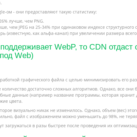
.
e-ом - они предоставляют такую статистику:
26% лучше, чем PNG.
е, чем JPEG на 25-34% при одинаковом индексе структурного с
ь (известную, как альфа-канал) при увеличении размера всего
 поддерживает WebP, то CDN отдаст с
под Web)
работкой графического файла с целью минимизировать его разм
 количество достаточно сложных алгоритмов. Однако, все они 
бные данные (например название программы, которая хранит д
жие цвета.
торое визуально никак не изменилось. Однако, объем (вес) этог
ильно, файл с изображением можно уменьшить до 98%, не теря
дут загружаться в разы быстрее после проведения их оптимизац