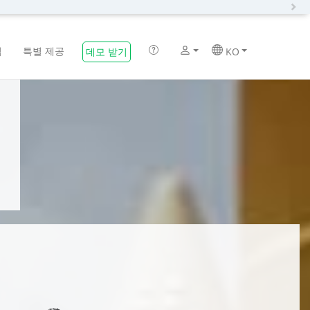
N
법
특별 제공
데모 받기
KO