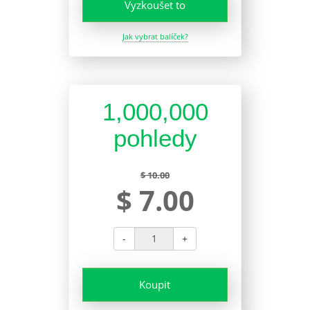
Vyzkoušet to
Jak vybrat balíček?
1,000,000
pohledy
$ 10.00
$ 7.00
-
+
Koupit