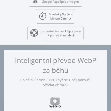
Google PageSpeed Insights
Snadné připojení
během 5 minut
Bezplatná technická podpora
+ pomoc s instalací
Inteligentní převod WebP
za běhu
Co dělá OptiPic CDN, když se z něj pokouší
vyžádat obrázek: