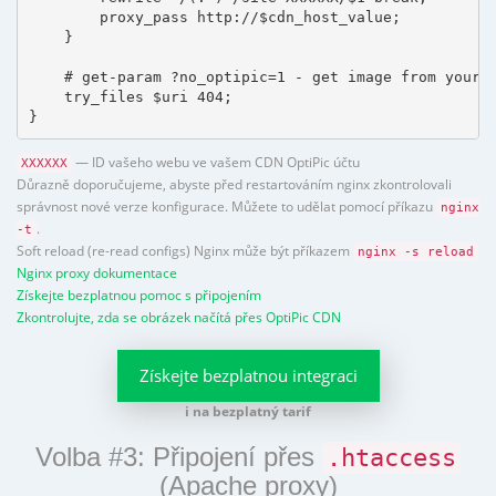
        proxy_pass http://$cdn_host_value;

    }

    # get-param ?no_optipic=1 - get image from your h
    try_files $uri 404;

}
— ID vašeho webu ve vašem CDN OptiPic účtu
XXXXXX
Důrazně doporučujeme, abyste před restartováním nginx zkontrolovali
správnost nové verze konfigurace. Můžete to udělat pomocí příkazu
nginx
.
-t
Soft reload (re-read configs) Nginx může být příkazem
nginx -s reload
Nginx proxy dokumentace
Získejte bezplatnou pomoc s připojením
Zkontrolujte, zda se obrázek načítá přes OptiPic CDN
Získejte bezplatnou integraci
i na bezplatný tarif
Volba #3: Připojení přes
.htaccess
(Apache proxy)