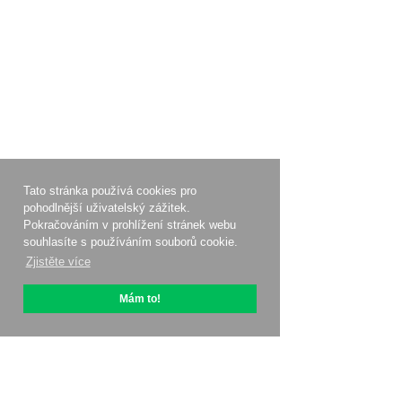
Tato stránka používá cookies pro
pohodlnější uživatelský zážitek.
Pokračováním v prohlížení stránek webu
souhlasíte s používáním souborů cookie.
Zjistěte více
Mám to!