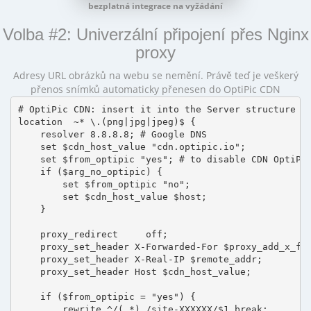
bezplatná integrace na vyžádání
Volba #2: Univerzální připojení přes Nginx
proxy
Adresy URL obrázků na webu se nemění. Právě teď je veškerý
přenos snímků automaticky přenesen do OptiPic CDN
# OptiPic CDN: insert it into the Server structure

location  ~* \.(png|jpg|jpeg)$ {

    resolver 8.8.8.8; # Google DNS

    set $cdn_host_value "cdn.optipic.io";

    set $from_optipic "yes"; # to disable CDN OptiPic
    if ($arg_no_optipic) {

        set $from_optipic "no";

        set $cdn_host_value $host;

    }

    proxy_redirect     off;

    proxy_set_header X-Forwarded-For $proxy_add_x_for
    proxy_set_header X-Real-IP $remote_addr;

    proxy_set_header Host $cdn_host_value;

    if ($from_optipic = "yes") {

        rewrite ^/(.*) /site-XXXXXX/$1 break;
