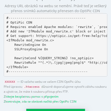
Adresy URL obrázků na webu se nemění. Právě teď je veškerý
přenos snímků automaticky přenesen do OptiPic CDN
#---------------------------------------

# OptiPic CDN 

# Requires enabled Apache modules: `rewrite`, `proxy_
# Add new 'IfModule mod_rewrite.c' block or inject in
# Get support: https://optipic.io/get-free-help/?cdn=
<IfModule mod_rewrite.c>

    RewriteEngine On

    SSLProxyEngine On

    RewriteCond %{QUERY_STRING} !no_optipic=

    RewriteRule "^(.*)\.(jpg|jpeg|png)$" "http://cdn.
</IfModule>

#----------------------------------------
— ID vašeho webu ve vašem CDN OptiPic účtu
XXXXXX
Před úpravou
důrazně doporučujeme vytvořit zálohu souboru
.htaccess
a ujistit se, že máte k souboru přístup přes FTP.
Získejte bezplatnou pomoc s připojením
Zkontrolujte, zda se obrázek načítá přes OptiPic CDN