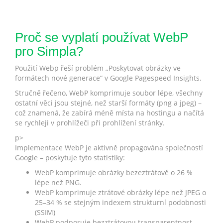
Proč se vyplatí používat WebP
pro Simpla?
Použití Webp řeší problém „Poskytovat obrázky ve
formátech nové generace“ v Google Pagespeed Insights.
Stručně řečeno, WebP komprimuje soubor lépe, všechny
ostatní věci jsou stejné, než starší formáty (png a jpeg) –
což znamená, že zabírá méně místa na hostingu a načítá
se rychleji v prohlížeči při prohlížení stránky.
p>
Implementace WebP je aktivně propagována společností
Google – poskytuje tyto statistiky:
WebP komprimuje obrázky bezeztrátově o 26 %
lépe než PNG.
WebP komprimuje ztrátové obrázky lépe než JPEG o
25–34 % se stejným indexem strukturní podobnosti
(SSIM)
WebP podporuje bezztrátovou transparentnost