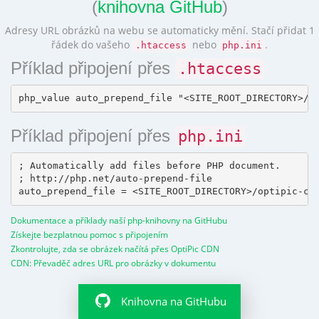
(
knihovna GitHub
)
Adresy URL obrázků na webu se automaticky mění. Stačí přidat 1
řádek do vašeho
nebo
.
.htaccess
php.ini
Příklad připojení přes
.htaccess
Příklad připojení přes
php.ini
; Automatically add files before PHP document.

; http://php.net/auto-prepend-file

Dokumentace a příklady naší php-knihovny na GitHubu
Získejte bezplatnou pomoc s připojením
Zkontrolujte, zda se obrázek načítá přes OptiPic CDN
CDN: Převaděč adres URL pro obrázky v dokumentu
Knihovna na GitHubu