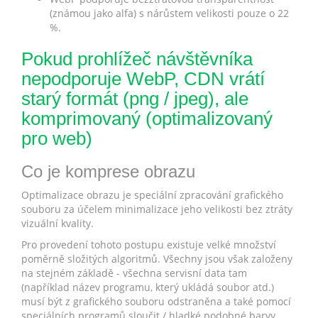
(známou jako alfa) s nárůstem velikosti pouze o 22
%.
Pokud prohlížeč návštěvníka
nepodporuje WebP, CDN vrátí
starý formát (png / jpeg), ale
komprimovaný (optimalizovaný
pro web)
Co je komprese obrazu
Optimalizace obrazu je speciální zpracování grafického
souboru za účelem minimalizace jeho velikosti bez ztráty
vizuální kvality.
Pro provedení tohoto postupu existuje velké množství
poměrně složitých algoritmů. Všechny jsou však založeny
na stejném základě - všechna servisní data tam
(například název programu, který ukládá soubor atd.)
musí být z grafického souboru odstraněna a také pomocí
speciálních programů sloučit / hladké podobné barvy.