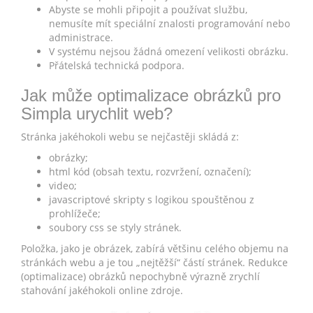
Abyste se mohli připojit a používat službu,
nemusíte mít speciální znalosti programování nebo
administrace.
V systému nejsou žádná omezení velikosti obrázku.
Přátelská technická podpora.
Jak může optimalizace obrázků pro
Simpla urychlit web?
Stránka jakéhokoli webu se nejčastěji skládá z:
obrázky;
html kód (obsah textu, rozvržení, označení);
video;
javascriptové skripty s logikou spouštěnou z
prohlížeče;
soubory css se styly stránek.
Položka, jako je obrázek, zabírá většinu celého objemu na
stránkách webu a je tou „nejtěžší“ částí stránek. Redukce
(optimalizace) obrázků nepochybně výrazně zrychlí
stahování jakéhokoli online zdroje.