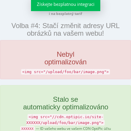
Získejte bezplatnou integraci
i na bezplatný tarif
Volba #4: Stačí změnit adresy URL
obrázků na vašem webu!
Nebyl
optimalizován
<img src="/upload/foo/bar/image.png">
Stalo se
automaticky optimalizováno
<img src="//cdn.optipic.io/site-
XXXXXX/upload/foo/bar/image.png">
— ID vašeho webu ve vašem CDN OptiPic účtu
XXXXXX