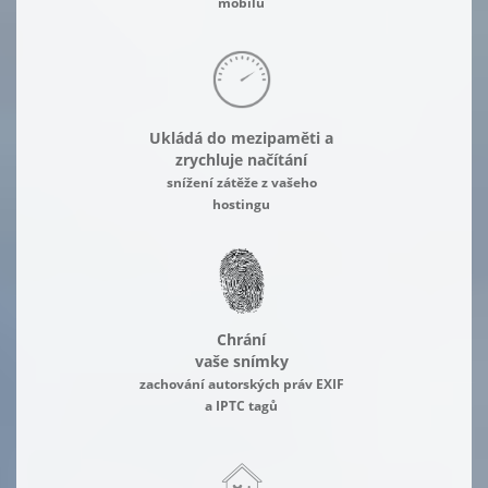
mobilu
Ukládá do mezipaměti a
zrychluje načítání
snížení zátěže z vašeho
hostingu
Chrání
vaše snímky
zachování autorských práv EXIF
a IPTC tagů