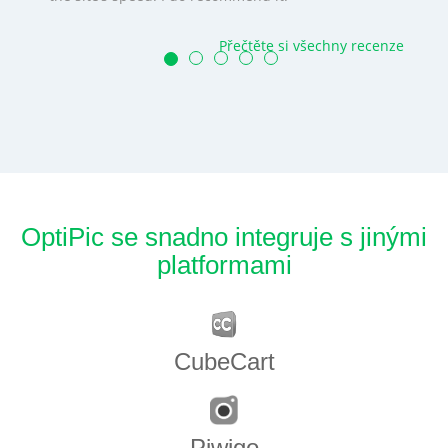
Přečtěte si všechny recenze
OptiPic se snadno integruje s jinými
platformami
CubeCart
Piwigo