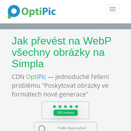
Toggle
navigatio
Jak převést na WebP
všechny obrázky na
Simpla
CDN
Opti
Pic
— jednoduché řešení
problému "Poskytovat obrázky ve
formátech nové generace"
295
reviews
Podle doporučení