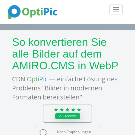
Toggle
navigatio
So konvertieren Sie
alle Bilder auf dem
AMIRO.CMS in WebP
CDN
Opti
Pic
— einfache Lösung des
Problems "Bilder in modernen
Formaten bereitstellen"
295
reviews
Nach Empfehlungen