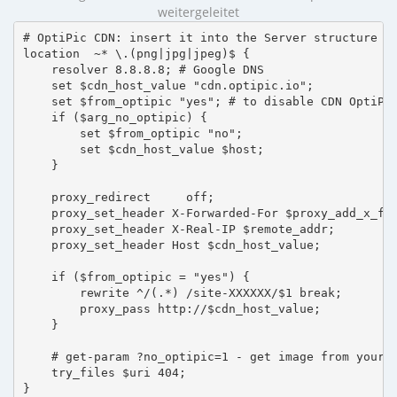
weitergeleitet
# OptiPic CDN: insert it into the Server structure

location  ~* \.(png|jpg|jpeg)$ {

    resolver 8.8.8.8; # Google DNS

    set $cdn_host_value "cdn.optipic.io";

    set $from_optipic "yes"; # to disable CDN OptiPic
    if ($arg_no_optipic) {

        set $from_optipic "no";

        set $cdn_host_value $host;

    }

    proxy_redirect     off;

    proxy_set_header X-Forwarded-For $proxy_add_x_for
    proxy_set_header X-Real-IP $remote_addr;

    proxy_set_header Host $cdn_host_value;

    if ($from_optipic = "yes") {

        rewrite ^/(.*) /site-XXXXXX/$1 break;

        proxy_pass http://$cdn_host_value;

    }

    # get-param ?no_optipic=1 - get image from your h
    try_files $uri 404;

}