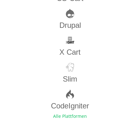
Drupal
X Cart
Slim
CodeIgniter
Alle Plattformen