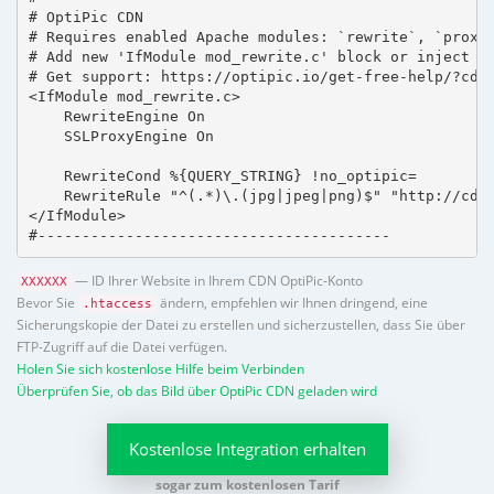
# OptiPic CDN 

# Requires enabled Apache modules: `rewrite`, `proxy_
# Add new 'IfModule mod_rewrite.c' block or inject in
# Get support: https://optipic.io/get-free-help/?cdn=
<IfModule mod_rewrite.c>

    RewriteEngine On

    SSLProxyEngine On

    RewriteCond %{QUERY_STRING} !no_optipic=

    RewriteRule "^(.*)\.(jpg|jpeg|png)$" "http://cdn.
</IfModule>

#----------------------------------------
— ID Ihrer Website in Ihrem CDN OptiPic-Konto
XXXXXX
Bevor Sie
ändern, empfehlen wir Ihnen dringend, eine
.htaccess
Sicherungskopie der Datei zu erstellen und sicherzustellen, dass Sie über
FTP-Zugriff auf die Datei verfügen.
Holen Sie sich kostenlose Hilfe beim Verbinden
Überprüfen Sie, ob das Bild über OptiPic CDN geladen wird
Kostenlose Integration erhalten
sogar zum kostenlosen Tarif