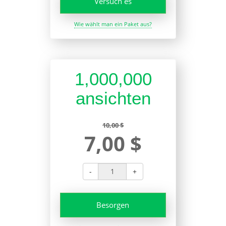
Versuch es
Wie wählt man ein Paket aus?
1,000,000
ansichten
10,00 $
7,00 $
-
+
Besorgen