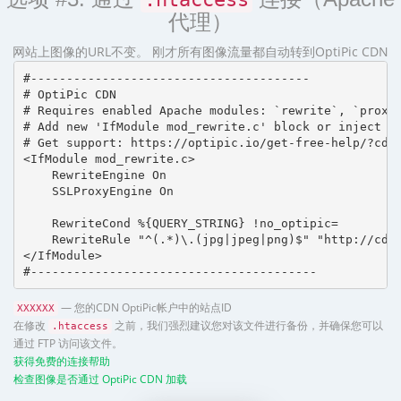
代理）
网站上图像的URL不变。 刚才所有图像流量都自动转到OptiPic CDN
#---------------------------------------

# OptiPic CDN 

# Requires enabled Apache modules: `rewrite`, `proxy_
# Add new 'IfModule mod_rewrite.c' block or inject in
# Get support: https://optipic.io/get-free-help/?cdn=
<IfModule mod_rewrite.c>

    RewriteEngine On

    SSLProxyEngine On

    RewriteCond %{QUERY_STRING} !no_optipic=

    RewriteRule "^(.*)\.(jpg|jpeg|png)$" "http://cdn.
</IfModule>

#----------------------------------------
— 您的CDN OptiPic帐户中的站点ID
XXXXXX
在修改
之前，我们强烈建议您对该文件进行备份，并确保您可以
.htaccess
通过 FTP 访问该文件。
获得免费的连接帮助
检查图像是否通过 OptiPic CDN 加载