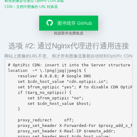
检查图像是否通过 OptiPic CDN 加载
CDN：文档中图像的 URL 转换器
图书馆开 GitHub
根据要求免费集成
选项 #2: 通过Nginx代理进行通用连接
网站上图像的URL不变。 刚才所有图像流量都自动转到OptiPic CDN
# OptiPic CDN: insert it into the Server structure

location  ~* \.(png|jpg|jpeg)$ {

    resolver 8.8.8.8; # Google DNS

    set $cdn_host_value "cdn.optipic.io";

    set $from_optipic "yes"; # to disable CDN OptiPic
    if ($arg_no_optipic) {

        set $from_optipic "no";

        set $cdn_host_value $host;

    }

    proxy_redirect     off;

    proxy_set_header X-Forwarded-For $proxy_add_x_for
    proxy_set_header X-Real-IP $remote_addr;

    proxy_set_header Host $cdn_host_value;
