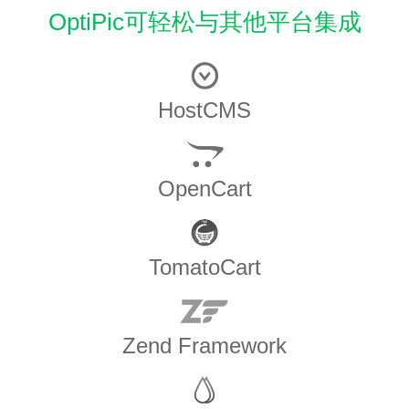
OptiPic可轻松与其他平台集成
HostCMS
OpenCart
TomatoCart
Zend Framework