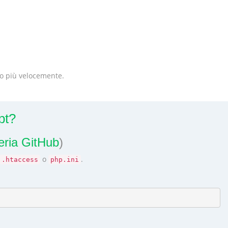
lto più velocemente.
pt?
reria GitHub
)
o
.
.htaccess
php.ini