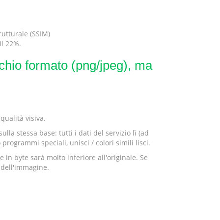
rutturale (SSIM)
il 22%.
cchio formato (png/jpeg), ma
qualità visiva.
a stessa base: tutti i dati del servizio lì (ad
rogrammi speciali, unisci / colori simili lisci.
in byte sarà molto inferiore all'originale. Se
 dell'immagine.
.