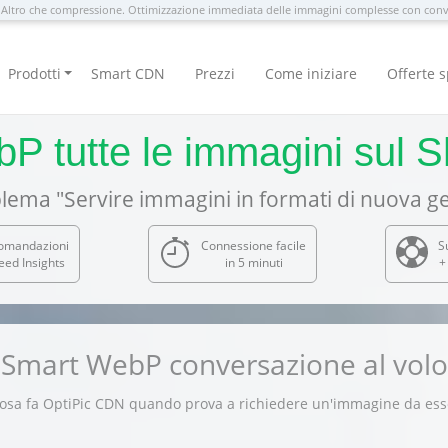
Altro che compressione. Ottimizzazione immediata delle immagini complesse con con
Prodotti
Smart CDN
Prezzi
Come iniziare
Offerte s
P tutte le immagini sul S
lema "Servire immagini in formati di nuova g
comandazioni
Connessione facile
S
ed Insights
in 5 minuti
+
Smart WebP conversazione al volo
osa fa OptiPic CDN quando prova a richiedere un'immagine da ess