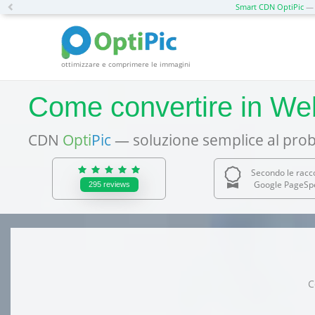
Previous
Smart CDN OptiPic
— 
ottimizzare e comprimere le immagini
Come convertire in Web
CDN
Opti
Pic
— soluzione semplice al prob
Secondo le rac
Google PageSpe
295
reviews
C