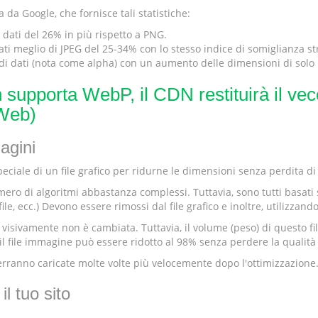
a Google, che fornisce tali statistiche:
ati del 26% in più rispetto a PNG.
 meglio di JPEG del 25-34% con lo stesso indice di somiglianza st
i dati (nota come alpha) con un aumento delle dimensioni di solo 
n supporta WebP, il CDN restituirà il ve
 Web)
agini
ciale di un file grafico per ridurne le dimensioni senza perdita di 
o di algoritmi abbastanza complessi. Tuttavia, sono tutti basati sull
 ecc.) Devono essere rimossi dal file grafico e inoltre, utilizzando p
sivamente non è cambiata. Tuttavia, il volume (peso) di questo file 
l file immagine può essere ridotto al 98% senza perdere la qualità
verranno caricate molte volte più velocemente dopo l'ottimizzazione
l tuo sito