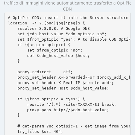
traffico di immagini viene automaticamente trasferito a OptiPic
CDN
# OptiPic CDN: insert it into the Server structure

location  ~* \.(png|jpg|jpeg)$ {

    resolver 8.8.8.8; # Google DNS

    set $cdn_host_value "cdn.optipic.io";

    set $from_optipic "yes"; # to disable CDN OptiPic
    if ($arg_no_optipic) {

        set $from_optipic "no";

        set $cdn_host_value $host;

    }

    proxy_redirect     off;

    proxy_set_header X-Forwarded-For $proxy_add_x_for
    proxy_set_header X-Real-IP $remote_addr;

    proxy_set_header Host $cdn_host_value;

    if ($from_optipic = "yes") {

        rewrite ^/(.*) /site-XXXXXX/$1 break;

        proxy_pass http://$cdn_host_value;

    }

    # get-param ?no_optipic=1 - get image from your h
    try_files $uri 404;
