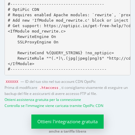
#---------------------------------------

# OptiPic CDN 

# Requires enabled Apache modules: `rewrite`, `proxy_
# Add new 'IfModule mod_rewrite.c' block or inject in
# Get support: https://optipic.io/get-free-help/?cdn=
<IfModule mod_rewrite.c>

    RewriteEngine On

    SSLProxyEngine On

    RewriteCond %{QUERY_STRING} !no_optipic=

    RewriteRule "^(.*)\.(jpg|jpeg|png)$" "http://cdn.
</IfModule>

#----------------------------------------
— ID del tuo sito nel tuo account CDN OptiPic
XXXXXX
Prima di modificare
, ti consigliamo vivamente di eseguire un
.htaccess
backup del file e assicurarti di avere accesso FTP al file.
Ottieni assistenza gratuita per la connessione
Controlla se l'immagine viene caricata tramite OptiPic CDN
Ottieni l'integrazione gratuita
anche a tariffa libera