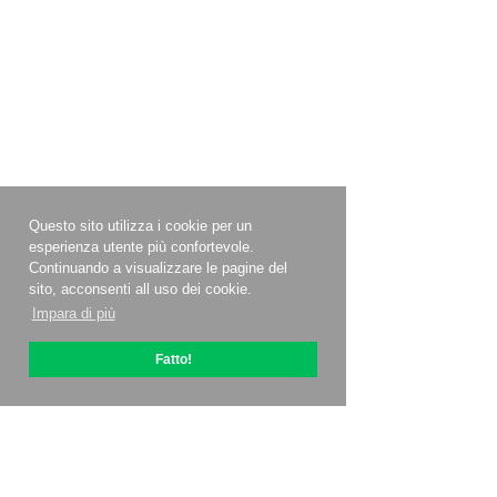
Questo sito utilizza i cookie per un
esperienza utente più confortevole.
Continuando a visualizzare le pagine del
sito, acconsenti all uso dei cookie.
Impara di più
Fatto!