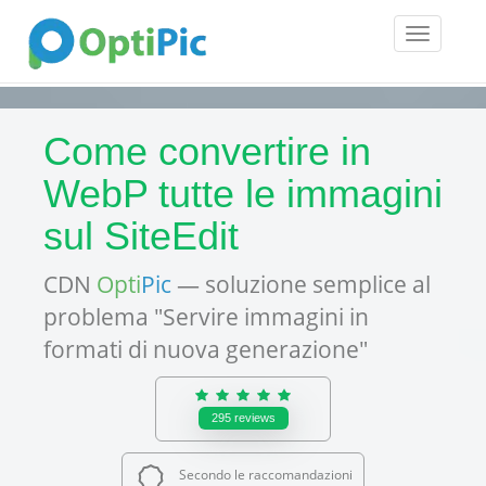
Toggle
navigatio
Come convertire in
WebP tutte le immagini
sul SiteEdit
CDN
Opti
Pic
— soluzione semplice al
problema "Servire immagini in
formati di nuova generazione"
295
reviews
Secondo le raccomandazioni