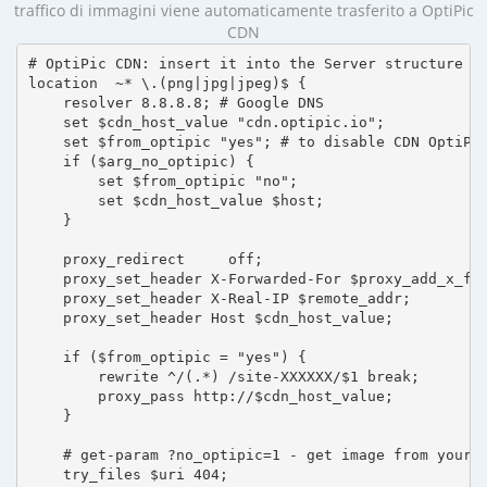
traffico di immagini viene automaticamente trasferito a OptiPic
CDN
# OptiPic CDN: insert it into the Server structure

location  ~* \.(png|jpg|jpeg)$ {

    resolver 8.8.8.8; # Google DNS

    set $cdn_host_value "cdn.optipic.io";

    set $from_optipic "yes"; # to disable CDN OptiPic
    if ($arg_no_optipic) {

        set $from_optipic "no";

        set $cdn_host_value $host;

    }

    proxy_redirect     off;

    proxy_set_header X-Forwarded-For $proxy_add_x_for
    proxy_set_header X-Real-IP $remote_addr;

    proxy_set_header Host $cdn_host_value;

    if ($from_optipic = "yes") {

        rewrite ^/(.*) /site-XXXXXX/$1 break;

        proxy_pass http://$cdn_host_value;

    }

    # get-param ?no_optipic=1 - get image from your h
    try_files $uri 404;
