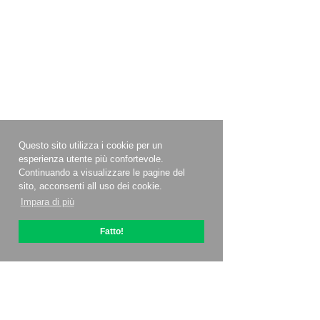
Questo sito utilizza i cookie per un
esperienza utente più confortevole.
Continuando a visualizzare le pagine del
sito, acconsenti all uso dei cookie.
Impara di più
Fatto!