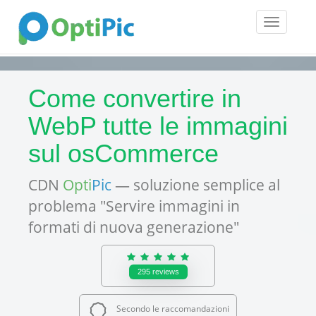
Toggle
navigatio
Come convertire in
WebP tutte le immagini
sul osCommerce
CDN
Opti
Pic
— soluzione semplice al
problema "Servire immagini in
formati di nuova generazione"
295
reviews
Secondo le raccomandazioni