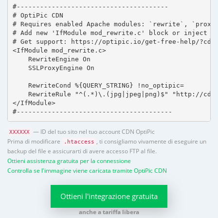
#---------------------------------------

# OptiPic CDN 

# Requires enabled Apache modules: `rewrite`, `proxy_
# Add new 'IfModule mod_rewrite.c' block or inject in
# Get support: https://optipic.io/get-free-help/?cdn=
<IfModule mod_rewrite.c>

    RewriteEngine On

    SSLProxyEngine On

    RewriteCond %{QUERY_STRING} !no_optipic=

    RewriteRule "^(.*)\.(jpg|jpeg|png)$" "http://cdn.
</IfModule>

#----------------------------------------
— ID del tuo sito nel tuo account CDN OptiPic
XXXXXX
Prima di modificare
, ti consigliamo vivamente di eseguire un
.htaccess
backup del file e assicurarti di avere accesso FTP al file.
Ottieni assistenza gratuita per la connessione
Controlla se l'immagine viene caricata tramite OptiPic CDN
Ottieni l'integrazione gratuita
anche a tariffa libera