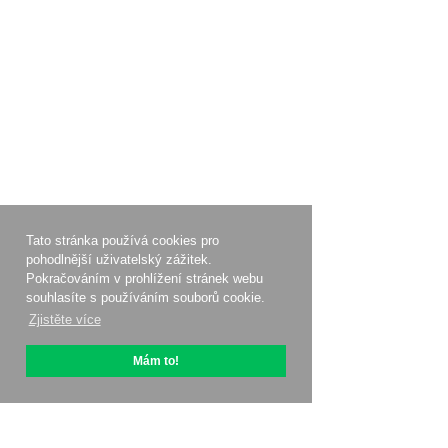
Tato stránka používá cookies pro
pohodlnější uživatelský zážitek.
Pokračováním v prohlížení stránek webu
souhlasíte s používáním souborů cookie.
Zjistěte více
Mám to!