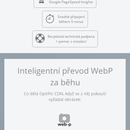
Google PageSpeed Insights
Snadné připojení
během 5 minut
Bezplatná technická podpora
+ pomoc s instalací
Inteligentní převod WebP
za běhu
Co dělá OptiPic CDN, když se z něj pokouší
vyžádat obrázek: