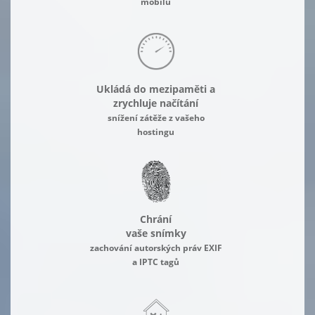
mobilu
Ukládá do mezipaměti a
zrychluje načítání
snížení zátěže z vašeho
hostingu
Chrání
vaše snímky
zachování autorských práv EXIF
a IPTC tagů