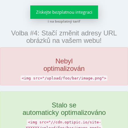
Získejte bezplatnou integraci
i na bezplatný tarif
Volba #4: Stačí změnit adresy URL
obrázků na vašem webu!
Nebyl
optimalizován
<img src="/upload/foo/bar/image.png">
Stalo se
automaticky optimalizováno
<img src="//cdn.optipic.io/site-
XXXXXX/upload/foo/bar/image.png">