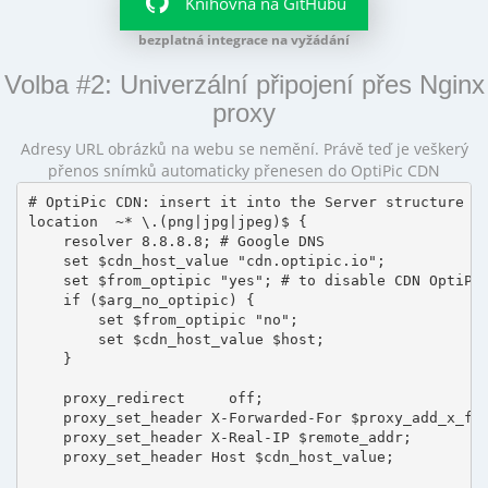
Knihovna na GitHubu
bezplatná integrace na vyžádání
Volba #2: Univerzální připojení přes Nginx
proxy
Adresy URL obrázků na webu se nemění. Právě teď je veškerý
přenos snímků automaticky přenesen do OptiPic CDN
# OptiPic CDN: insert it into the Server structure

location  ~* \.(png|jpg|jpeg)$ {

    resolver 8.8.8.8; # Google DNS

    set $cdn_host_value "cdn.optipic.io";

    set $from_optipic "yes"; # to disable CDN OptiPic
    if ($arg_no_optipic) {

        set $from_optipic "no";

        set $cdn_host_value $host;

    }

    proxy_redirect     off;

    proxy_set_header X-Forwarded-For $proxy_add_x_for
    proxy_set_header X-Real-IP $remote_addr;

    proxy_set_header Host $cdn_host_value;
