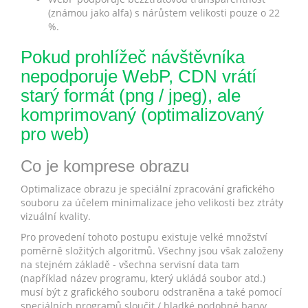
(známou jako alfa) s nárůstem velikosti pouze o 22
%.
Pokud prohlížeč návštěvníka
nepodporuje WebP, CDN vrátí
starý formát (png / jpeg), ale
komprimovaný (optimalizovaný
pro web)
Co je komprese obrazu
Optimalizace obrazu je speciální zpracování grafického
souboru za účelem minimalizace jeho velikosti bez ztráty
vizuální kvality.
Pro provedení tohoto postupu existuje velké množství
poměrně složitých algoritmů. Všechny jsou však založeny
na stejném základě - všechna servisní data tam
(například název programu, který ukládá soubor atd.)
musí být z grafického souboru odstraněna a také pomocí
speciálních programů sloučit / hladké podobné barvy.