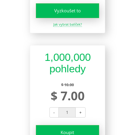
Vyzkoušet to
Jak vybrat balíček?
1,000,000
pohledy
$ 10.00
$ 7.00
-
+
Koupit