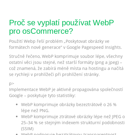
Proč se vyplatí používat WebP
pro osCommerce?
Použití Webp řeší problém „Poskytovat obrázky ve
formátech nové generace“ v Google Pagespeed Insights.
Stručně řečeno, WebP komprimuje soubor lépe, všechny
ostatní věci jsou stejné, než starší formáty (png a jpeg) –
což znamená, že zabírá méně místa na hostingu a načítá
se rychleji v prohlížeči při prohlížení stránky.
p>
Implementace WebP je aktivně propagována společností
Google – poskytuje tyto statistiky:
WebP komprimuje obrázky bezeztrátově o 26 %
lépe než PNG.
WebP komprimuje ztrátové obrázky lépe než JPEG o
25–34 % se stejným indexem strukturní podobnosti
(SSIM)
WebP podporuje bezztrátovou transparentnost