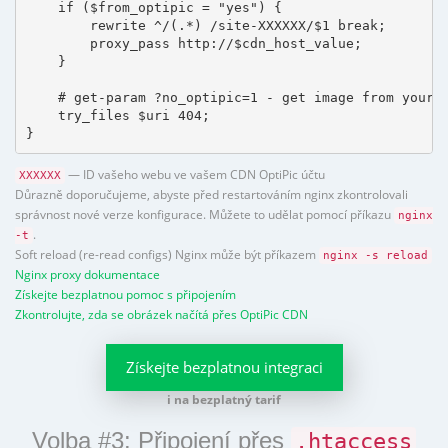
    if ($from_optipic = "yes") {

        rewrite ^/(.*) /site-XXXXXX/$1 break;

        proxy_pass http://$cdn_host_value;

    }

    # get-param ?no_optipic=1 - get image from your h
    try_files $uri 404;

}
— ID vašeho webu ve vašem CDN OptiPic účtu
XXXXXX
Důrazně doporučujeme, abyste před restartováním nginx zkontrolovali
správnost nové verze konfigurace. Můžete to udělat pomocí příkazu
nginx
.
-t
Soft reload (re-read configs) Nginx může být příkazem
nginx -s reload
Nginx proxy dokumentace
Získejte bezplatnou pomoc s připojením
Zkontrolujte, zda se obrázek načítá přes OptiPic CDN
Získejte bezplatnou integraci
i na bezplatný tarif
Volba #3: Připojení přes
.htaccess