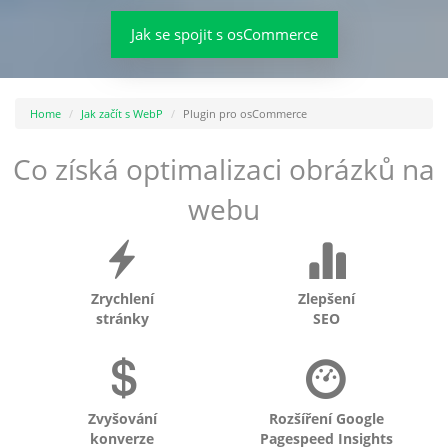
Jak se spojit s osCommerce
Home
Jak začít s WebP
Plugin pro osCommerce
Co získá optimalizaci obrázků na
webu
Zrychlení
Zlepšení
stránky
SEO
Zvyšování
Rozšíření Google
konverze
Pagespeed Insights