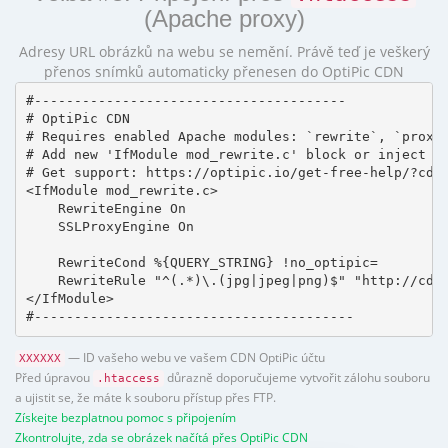
(Apache proxy)
Adresy URL obrázků na webu se nemění. Právě teď je veškerý
přenos snímků automaticky přenesen do OptiPic CDN
#---------------------------------------

# OptiPic CDN 

# Requires enabled Apache modules: `rewrite`, `proxy_
# Add new 'IfModule mod_rewrite.c' block or inject in
# Get support: https://optipic.io/get-free-help/?cdn=
<IfModule mod_rewrite.c>

    RewriteEngine On

    SSLProxyEngine On

    RewriteCond %{QUERY_STRING} !no_optipic=

    RewriteRule "^(.*)\.(jpg|jpeg|png)$" "http://cdn.
</IfModule>

#----------------------------------------
— ID vašeho webu ve vašem CDN OptiPic účtu
XXXXXX
Před úpravou
důrazně doporučujeme vytvořit zálohu souboru
.htaccess
a ujistit se, že máte k souboru přístup přes FTP.
Získejte bezplatnou pomoc s připojením
Zkontrolujte, zda se obrázek načítá přes OptiPic CDN