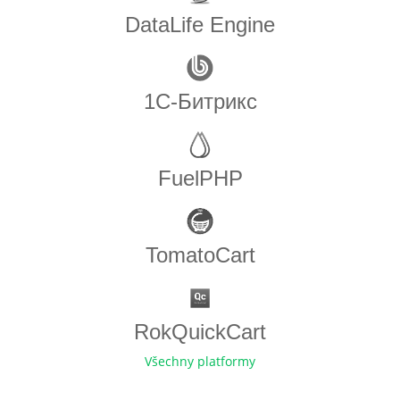
DataLife Engine
1С-Битрикс
FuelPHP
TomatoCart
RokQuickCart
Všechny platformy