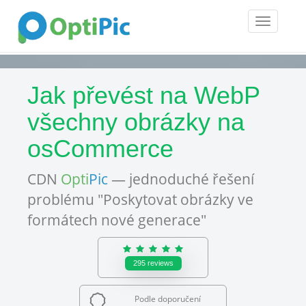
Toggle
navigatio
Jak převést na WebP
všechny obrázky na
osCommerce
CDN
Opti
Pic
— jednoduché řešení
problému "Poskytovat obrázky ve
formátech nové generace"
295
reviews
Podle doporučení