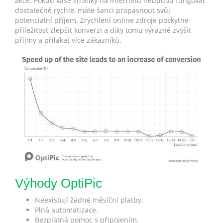
akce. Pokud vaše stránky na internetu nebudou fungovat
dostatečně rychle, máte šanci propásnout svůj
potenciální příjem. Zrychlení online zdroje poskytne
příležitost zlepšit konverzi a díky tomu výrazně zvýšit
příjmy a přilákat více zákazníků.
Výhody OptiPic
Neexistují žádné měsíční platby.
Plná automatizace.
Bezplatná pomoc s připojením.