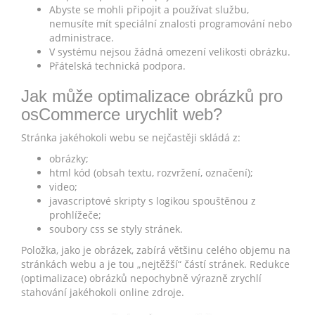
Abyste se mohli připojit a používat službu,
nemusíte mít speciální znalosti programování nebo
administrace.
V systému nejsou žádná omezení velikosti obrázku.
Přátelská technická podpora.
Jak může optimalizace obrázků pro
osCommerce urychlit web?
Stránka jakéhokoli webu se nejčastěji skládá z:
obrázky;
html kód (obsah textu, rozvržení, označení);
video;
javascriptové skripty s logikou spouštěnou z
prohlížeče;
soubory css se styly stránek.
Položka, jako je obrázek, zabírá většinu celého objemu na
stránkách webu a je tou „nejtěžší“ částí stránek. Redukce
(optimalizace) obrázků nepochybně výrazně zrychlí
stahování jakéhokoli online zdroje.