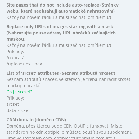
Site pages that do not include auto-replace (Stránky
webu, které neobsahují automatické nahrazování)
Každý na novém řádku a musí začínat lomítkem (/)
Replace only URLs of images starting with a mask
(Nahrazujte pouze adresy URL obrázků začínajících
maskou)
Každý na novém řádku a musí začínat lomítkem (/)
Příklady:
/nahrát/
/upload/test.jpeg
List of 'srcset' attributes (Seznam atributů 'srcset')
Seznam atributů značek, ve kterých je třeba nahradit srcset-
markup obrázků
Co je srcset?
Příklady:
srcset
data-srcset
CDN domain (doména CDN)
Doména, přes kterou bude CDN OptiPic fungovat. Místo
standardního cdn.optipic.io můžete použít svou subdoménu
(img.yourdomain.com, optipic.yourdomain.com atd.).