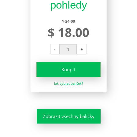
pohledy
$ 24.00
$ 18.00
-
+
Koupit
Jak vybrat balíček?
Zobrazit všechny balíčky