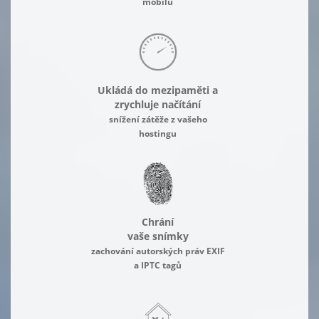
mobilu
Ukládá do mezipaměti a
zrychluje načítání
snížení zátěže z vašeho
hostingu
Chrání
vaše snímky
zachování autorských práv EXIF
a IPTC tagů