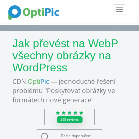
Toggle
navigatio
Jak převést na WebP
všechny obrázky na
WordPress
CDN
Opti
Pic
— jednoduché řešení
problému "Poskytovat obrázky ve
formátech nové generace"
295
reviews
Podle doporučení