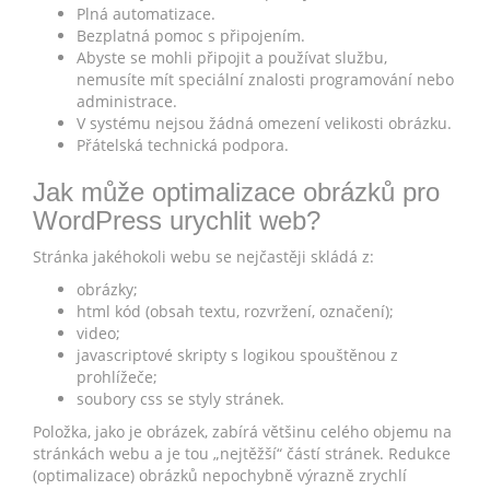
Plná automatizace.
Bezplatná pomoc s připojením.
Abyste se mohli připojit a používat službu,
nemusíte mít speciální znalosti programování nebo
administrace.
V systému nejsou žádná omezení velikosti obrázku.
Přátelská technická podpora.
Jak může optimalizace obrázků pro
WordPress urychlit web?
Stránka jakéhokoli webu se nejčastěji skládá z:
obrázky;
html kód (obsah textu, rozvržení, označení);
video;
javascriptové skripty s logikou spouštěnou z
prohlížeče;
soubory css se styly stránek.
Položka, jako je obrázek, zabírá většinu celého objemu na
stránkách webu a je tou „nejtěžší“ částí stránek. Redukce
(optimalizace) obrázků nepochybně výrazně zrychlí