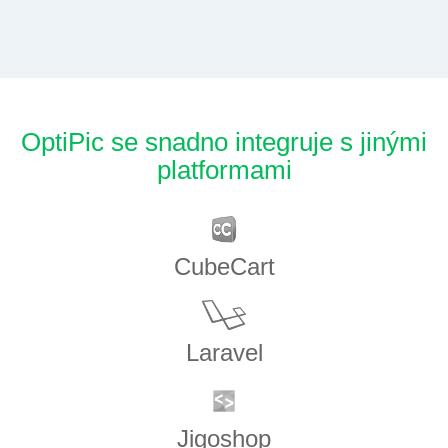
OptiPic se snadno integruje s jinými
platformami
CubeCart
Laravel
Jigoshop