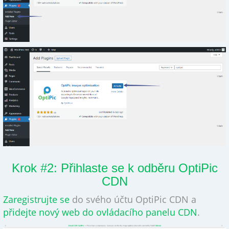
Krok #2: Přihlaste se k odběru OptiPic
CDN
Zaregistrujte se
do svého účtu OptiPic CDN a
přidejte nový web do ovládacího panelu CDN
.