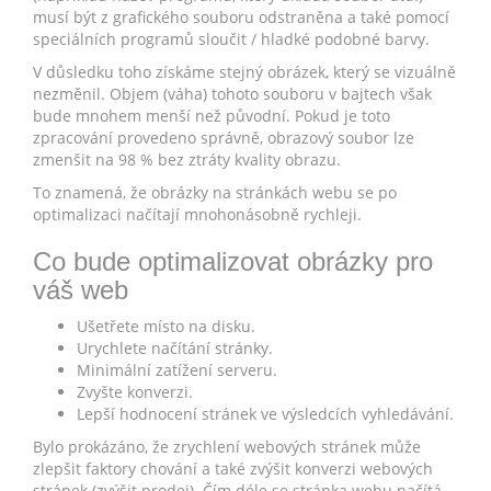
musí být z grafického souboru odstraněna a také pomocí
speciálních programů sloučit / hladké podobné barvy.
V důsledku toho získáme stejný obrázek, který se vizuálně
nezměnil. Objem (váha) tohoto souboru v bajtech však
bude mnohem menší než původní. Pokud je toto
zpracování provedeno správně, obrazový soubor lze
zmenšit na 98 % bez ztráty kvality obrazu.
To znamená, že obrázky na stránkách webu se po
optimalizaci načítají mnohonásobně rychleji.
Co bude optimalizovat obrázky pro
váš web
Ušetřete místo na disku.
Urychlete načítání stránky.
Minimální zatížení serveru.
Zvyšte konverzi.
Lepší hodnocení stránek ve výsledcích vyhledávání.
Bylo prokázáno, že zrychlení webových stránek může
zlepšit faktory chování a také zvýšit konverzi webových
stránek (zvýšit prodej). Čím déle se stránka webu načítá,