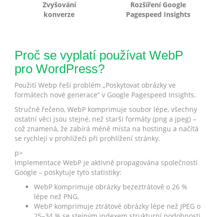
Zvyšování
Rozšíření Google
konverze
Pagespeed Insights
Proč se vyplatí používat WebP
pro WordPress?
Použití Webp řeší problém „Poskytovat obrázky ve
formátech nové generace“ v Google Pagespeed Insights.
Stručně řečeno, WebP komprimuje soubor lépe, všechny
ostatní věci jsou stejné, než starší formáty (png a jpeg) –
což znamená, že zabírá méně místa na hostingu a načítá
se rychleji v prohlížeči při prohlížení stránky.
p>
Implementace WebP je aktivně propagována společností
Google – poskytuje tyto statistiky:
WebP komprimuje obrázky bezeztrátově o 26 %
lépe než PNG.
WebP komprimuje ztrátové obrázky lépe než JPEG o
25–34 % se stejným indexem strukturní podobnosti