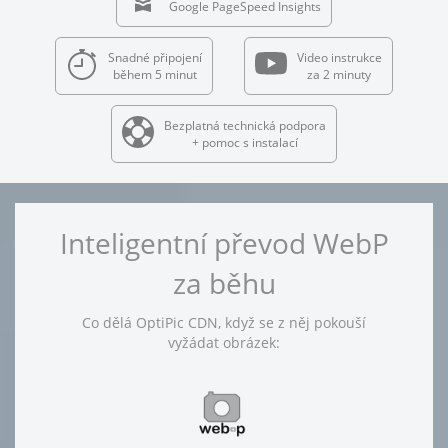
Google PageSpeed Insights
Snadné připojení
Video instrukce
během 5 minut
za 2 minuty
Bezplatná technická podpora
+ pomoc s instalací
Inteligentní převod WebP
za běhu
Co dělá OptiPic CDN, když se z něj pokouší
vyžádat obrázek: