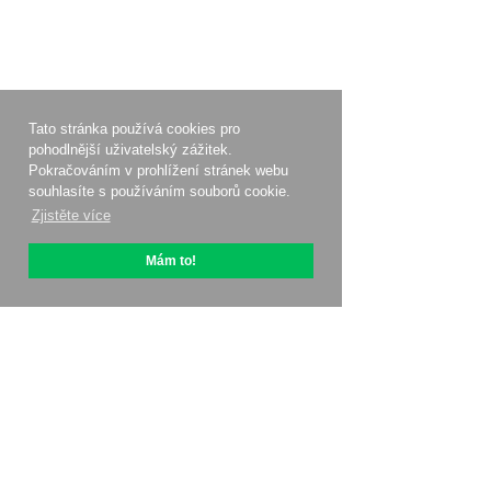
Tato stránka používá cookies pro
pohodlnější uživatelský zážitek.
Pokračováním v prohlížení stránek webu
souhlasíte s používáním souborů cookie.
Zjistěte více
Mám to!
O OptiPic
Jak začít s