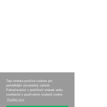
Tato stránka používá cookies pro
pohodlnější uživatelský zážitek.
Pokračováním v prohlížení stránek webu
souhlasíte s používáním souborů cookie.
Zjistěte více