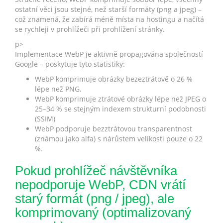
ostatní věci jsou stejné, než starší formáty (png a jpeg) –
což znamená, že zabírá méně místa na hostingu a načítá
se rychleji v prohlížeči při prohlížení stránky.
p>
Implementace WebP je aktivně propagována společností
Google – poskytuje tyto statistiky:
WebP komprimuje obrázky bezeztrátově o 26 %
lépe než PNG.
WebP komprimuje ztrátové obrázky lépe než JPEG o
25–34 % se stejným indexem strukturní podobnosti
(SSIM)
WebP podporuje bezztrátovou transparentnost
(známou jako alfa) s nárůstem velikosti pouze o 22
%.
Pokud prohlížeč návštěvníka
nepodporuje WebP, CDN vrátí
starý formát (png / jpeg), ale
komprimovaný (optimalizovaný