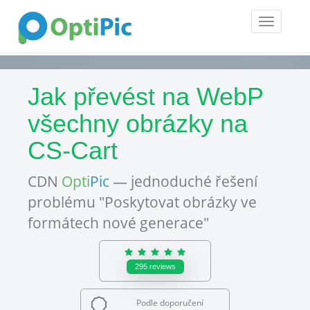
Toggle
navigatio
Jak převést na WebP
všechny obrázky na
CS-Cart
CDN
Opti
Pic
— jednoduché řešení
problému "Poskytovat obrázky ve
formátech nové generace"
295
reviews
Podle doporučení