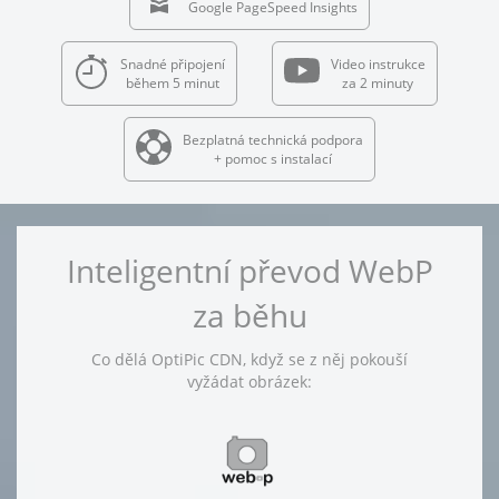
Google PageSpeed Insights
Snadné připojení
Video instrukce
během 5 minut
za 2 minuty
Bezplatná technická podpora
+ pomoc s instalací
Inteligentní převod WebP
za běhu
Co dělá OptiPic CDN, když se z něj pokouší
vyžádat obrázek: