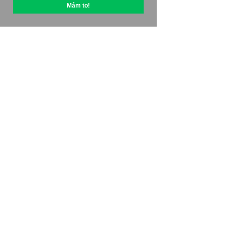
Mám to!
O OptiPic
Jak začít s
Ceny
Kontakty
Affiliate program
Recenze
Objednejte si akceleraci webu