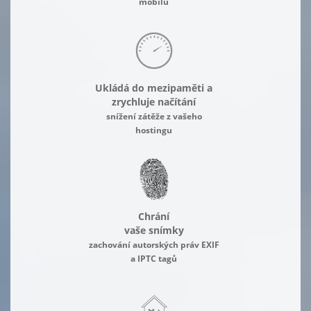
mobilu
Ukládá do mezipaměti a
zrychluje načítání
snížení zátěže z vašeho
hostingu
Chrání
vaše snímky
zachování autorských práv EXIF
a IPTC tagů