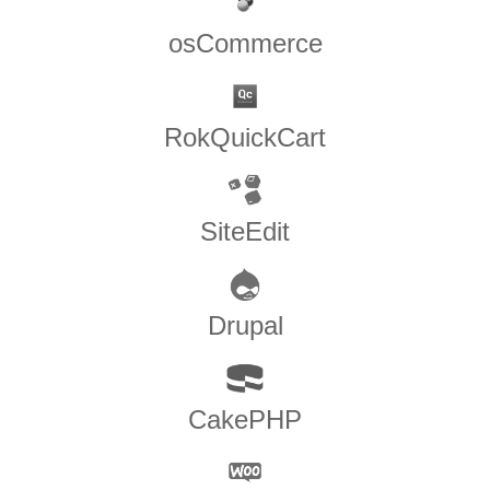
osCommerce
RokQuickCart
SiteEdit
Drupal
CakePHP