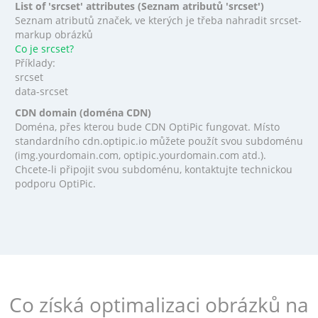
List of 'srcset' attributes (Seznam atributů 'srcset')
Seznam atributů značek, ve kterých je třeba nahradit srcset-
markup obrázků
Co je srcset?
Příklady:
srcset
data-srcset
CDN domain (doména CDN)
Doména, přes kterou bude CDN OptiPic fungovat. Místo
standardního cdn.optipic.io můžete použít svou subdoménu
(img.yourdomain.com, optipic.yourdomain.com atd.).
Chcete-li připojit svou subdoménu, kontaktujte technickou
podporu OptiPic.
Co získá optimalizaci obrázků na