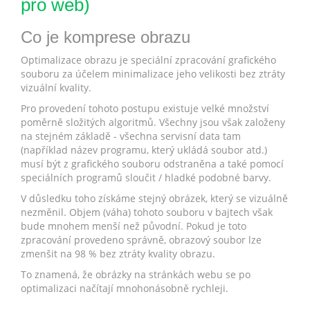
pro web)
Co je komprese obrazu
Optimalizace obrazu je speciální zpracování grafického
souboru za účelem minimalizace jeho velikosti bez ztráty
vizuální kvality.
Pro provedení tohoto postupu existuje velké množství
poměrně složitých algoritmů. Všechny jsou však založeny
na stejném základě - všechna servisní data tam
(například název programu, který ukládá soubor atd.)
musí být z grafického souboru odstraněna a také pomocí
speciálních programů sloučit / hladké podobné barvy.
V důsledku toho získáme stejný obrázek, který se vizuálně
nezměnil. Objem (váha) tohoto souboru v bajtech však
bude mnohem menší než původní. Pokud je toto
zpracování provedeno správně, obrazový soubor lze
zmenšit na 98 % bez ztráty kvality obrazu.
To znamená, že obrázky na stránkách webu se po
optimalizaci načítají mnohonásobně rychleji.