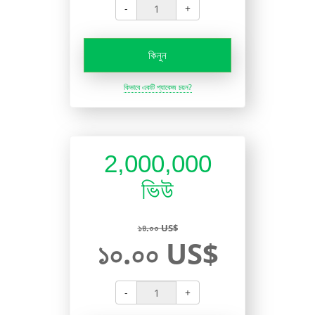
-
+
কিনুন
কিভাবে একটি প্যাকেজ চয়ন?
2,000,000
ভিউ
১৪.০০ US$
১০.০০ US$
-
+