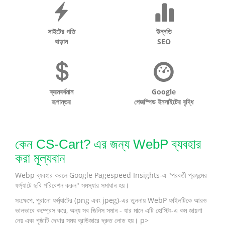
সাইটের গতি
উন্নতি
বাড়ান
SEO
ক্রমবর্ধমান
Google
রূপান্তর
পেজস্পিড ইনসাইটের বৃদ্ধি
কেন CS-Cart? এর জন্য WebP ব্যবহার
করা মূল্যবান
Webp ব্যবহার করলে Google Pagespeed Insights-এ "পরবর্তী প্রজন্মের
ফর্ম্যাটে ছবি পরিবেশন করুন" সমস্যার সমাধান হয়।
সংক্ষেপে, পুরানো ফর্ম্যাটের (png এবং jpeg)-এর তুলনায় WebP ফাইলটিকে আরও
ভালভাবে কম্প্রেস করে, অন্য সব জিনিস সমান - যার মানে এটি হোস্টিং-এ কম জায়গা
নেয় এবং পৃষ্ঠাটি দেখার সময় ব্রাউজারে দ্রুত লোড হয়। p>