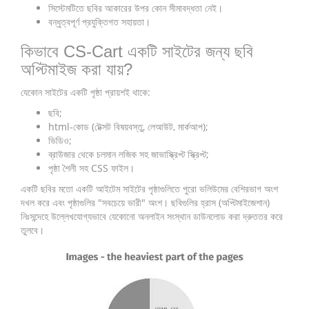
সিস্টেমটিতে ছবির আকারের উপর কোন সীমাবদ্ধতা নেই।
বন্ধুত্বপূর্ণ প্রযুক্তিগত সহায়তা।
কিভাবে CS-Cart একটি সাইটের জন্য ছবি
অপ্টিমাইজ করা যায়?
যেকোন সাইটের একটি পৃষ্ঠা প্রায়শই থাকে:
ছবি;
html-কোড (টেক্সট বিষয়বস্তু, লেআউট, মার্কআপ);
ভিডিও;
ব্রাউজার থেকে চলমান লজিক সহ জাভাস্ক্রিপ্ট স্ক্রিপ্ট;
পৃষ্ঠা শৈলী সহ CSS ফাইল।
একটি ছবির মতো একটি আইটেম সাইটের পৃষ্ঠাগুলিতে পুরো ভলিউমের বেশিরভাগ অংশ
দখল করে এবং পৃষ্ঠাগুলির "সবচেয়ে ভারী" অংশ। ছবিগুলির হ্রাস (অপ্টিমাইজেশান)
নিঃসন্দেহে উল্লেখযোগ্যভাবে যেকোনো অনলাইন সংস্থান ডাউনলোড করা দ্রুততর করে
তুলবে।