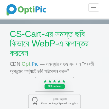
Toggle
navigatio
CS-Cart-এর সমস্ত ছবি
কিভাবে WebP-এ রূপান্তর
করবেন
CDN
Opti
Pic
— সমস্যার সহজ সমাধান "পরবর্তী
প্রজন্মের ফর্ম্যাটে ছবি পরিবেশন করুন"
295
reviews
সুপারিশ অনুযায়ী
Google PageSpeed Insights