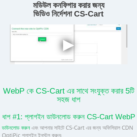
মডিউল কনফিগার করার জন্য
ভিডিও নির্দেশনা CS-Cart
WebP কে CS-Cart এর সাথে সংযুক্ত করার 5টি
সহজ ধাপ
ধাপ #1: প্লাগইন ডাউনলোড করুন CS-Cart WebP
ডাউনলোড করুন
এবং আপনার সাইটে CS-Cart এর জন্য অফিসিয়াল CDN
OptiPic প্লাগইন ইনস্টল করুন৷