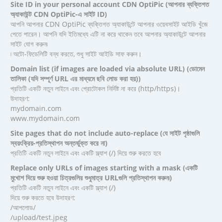
Site ID in your personal account CDN OptiPic (আপনার ব্যক্তিগত
অ্যাকাউন্ট CDN OptiPic-এ সাইট ID)
আপনি আপনার CDN OptiPic ব্যক্তিগত অ্যাকাউন্টে আপনার ওয়েবসাইট আইডি খুঁজে
পেতে পারেন। আপনি যদি ইতিমধ্যে এটি না করে থাকেন তবে আপনার অ্যাকাউন্টে আপনার
সাইট যোগ করুন৷
৷ অটো-ফিডেলিটি বন্ধ করতে, শুধু সাইট আইডি সাফ করুন।
Domain list (if images are loaded via absolute URL) (ডোমেন
তালিকা (যদি সম্পূর্ণ URL এর মাধ্যমে ছবি লোড করা হয়))
প্রতিটি একটি নতুন লাইনে এবং প্রোটোকল নির্দিষ্ট না করে (http/https)।
উদাহরণ:
mydomain.com
www.mydomain.com
Site pages that do not include auto-replace (যে সাইট পৃষ্ঠাগুলি
স্বয়ংক্রিয়-প্রতিস্থাপন অন্তর্ভুক্ত করে না)
প্রতিটি একটি নতুন লাইনে এবং একটি স্ল্যাশ (/) দিয়ে শুরু করতে হবে
Replace only URLs of images starting with a mask (একটি
মুখোশ দিয়ে শুরু হওয়া চিত্রগুলির শুধুমাত্র URLগুলি প্রতিস্থাপন করুন৷)
প্রতিটি একটি নতুন লাইনে এবং একটি স্ল্যাশ (/)
দিয়ে শুরু করতে হবে উদাহরণ:
/আপলোড/
/upload/test.jpeg