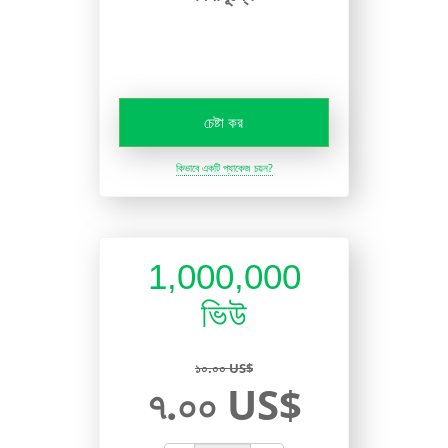
চেষ্টা কর
কিভাবে একটি প্যাকেজ চয়ন?
1,000,000
ভিউ
১০.০০ US$
৭.০০ US$