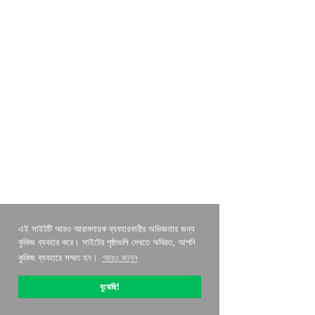
এই সাইটটি আরও আরামদায়ক ব্যবহারকারীর অভিজ্ঞতার জন্য
কুকিজ ব্যবহার করে। সাইটের পৃষ্ঠাগুলি দেখতে অবিরত, আপনি
কুকিজ ব্যবহারে সম্মত হন।
আরও জানুন
বুঝেছি!