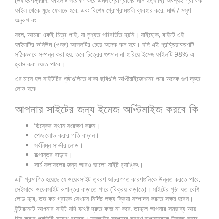
(উদাহরণস্বরূপ, ফাইলটি সংরক্ষণ করে এমন প্রোগ্রামের নাম ইত্যাদি) অবশ্যই গ্রাফিক
ফাইল থেকে মুছে ফেলতে হবে, এবং বিশেষ প্রোগ্রামগুলি ব্যবহার করে, মার্জ / মসৃণ
অনুরূপ রং.
ফলে, আমরা একই চিত্র পাই, যা দৃশ্যত পরিবর্তিত হয়নি। যাইহোক, বাইটে এই
ফাইলটির ভলিউম (ওজন) আসলটির চেয়ে অনেক কম হবে। যদি এই প্রক্রিয়াকরণটি
সঠিকভাবে সম্পন্ন করা হয়, তবে চিত্রের গুণমান না হারিয়ে ইমেজ ফাইলটি 98% এ
হ্রাস করা যেতে পারে।
এর মানে হল সাইটটির পৃষ্ঠাগুলিতে থাকা ছবিগুলি অপ্টিমাইজেশনের পরে অনেক গুণ দ্রুত
লোড হবে৷
আপনার সাইটের জন্য ইমেজ অপ্টিমাইজ করবে কি
ডিস্কের স্থান সংরক্ষণ করুন।
পেজ লোড করার গতি বাড়ান।
সর্বনিম্ন সার্ভার লোড।
রূপান্তর বাড়ান।
সার্চ ফলাফলের জন্য আরও ভালো সাইট র‌্যাঙ্কিং।
এটি প্রমাণিত হয়েছে যে ওয়েবসাইট ত্বরণ আচরণগত কারণগুলিকে উন্নত করতে পারে,
সেইসাথে ওয়েবসাইট রূপান্তর বাড়াতে পারে (বিক্রয় বাড়াতে)। সাইটের পৃষ্ঠা যত বেশি
লোড হবে, তত কম গ্রাহক সেখানে নির্দিষ্ট লক্ষ্য ক্রিয়া সম্পাদন করতে সক্ষম হবেন।
ইন্টারনেটে আপনার সাইট যদি যথেষ্ট দ্রুত কাজ না করে, তাহলে আপনার সম্ভাব্য আয়
মিস করার প্রতিটি সুযোগ রয়েছে। অনলাইন সম্পদের ত্বরণ রূপান্তরকে উন্নত করার