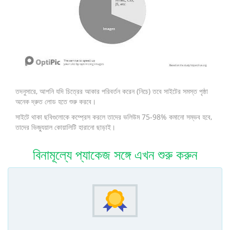
তদনুসারে, আপনি যদি চিত্রের আকার পরিবর্তন করেন (নিচে) তবে সাইটের সমস্ত পৃষ্ঠা
অনেক দ্রুত লোড হতে শুরু করবে।
সাইটে থাকা ছবিগুলোকে কম্প্রেস করলে তাদের ভলিউম 75-98% কমানো সম্ভব হবে,
তাদের ভিজ্যুয়াল কোয়ালিটি হারানো ছাড়াই।
বিনামূল্যে প্যাকেজ সঙ্গে এখন শুরু করুন