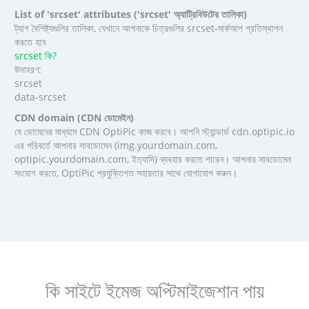
List of 'srcset' attributes ('srcset' অ্যাট্রিবিউটের তালিকা)
ট্যাগ বৈশিষ্ট্যগুলির তালিকা, যেখানে আপনাকে চিত্রগুলির srcset-মার্কআপ প্রতিস্থাপন
করতে হবে
srcset কি?
উদাহরণ:
srcset
data-srcset
CDN domain (CDN ডোমেইন)
যে ডোমেনের মাধ্যমে CDN OptiPic কাজ করবে। আপনি স্ট্যান্ডার্ড cdn.optipic.io
এর পরিবর্তে আপনার সাবডোমেন (img.yourdomain.com,
optipic.yourdomain.com, ইত্যাদি) ব্যবহার করতে পারেন। আপনার সাবডোমেন
সংযোগ করতে, OptiPic প্রযুক্তিগত সহায়তার সাথে যোগাযোগ করুন।
কি সাইটে ইমেজ অপ্টিমাইজেশান পায়