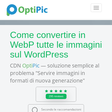
Toggle
navigatio
Come convertire in
WebP tutte le immagini
sul WordPress
CDN
Opti
Pic
— soluzione semplice al
problema "Servire immagini in
formati di nuova generazione"
295
reviews
Secondo le raccomandazioni