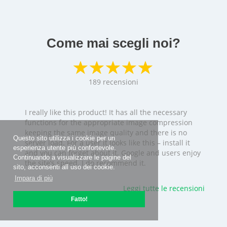
Come mai scegli noi?
189
recensioni
I really like this product! It has all the necessary
functions for the appropriate image compression
keeping the same image quality and there is no
Questo sito utilizza i cookie per un
server load. For a user it looks like this – install it
esperienza utente più confortevole.
and you can forget about it. Google and users enjoy
Continuando a visualizzare le pagine del
the site’s speed. I do recommend it.
sito, acconsenti all uso dei cookie.
Impara di più
Leggi tutte le recensioni
Fatto!