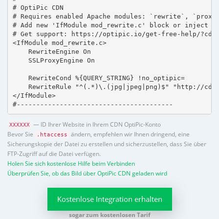
# OptiPic CDN 

# Requires enabled Apache modules: `rewrite`, `proxy_
# Add new 'IfModule mod_rewrite.c' block or inject in
# Get support: https://optipic.io/get-free-help/?cdn=
<IfModule mod_rewrite.c>

    RewriteEngine On

    SSLProxyEngine On

    RewriteCond %{QUERY_STRING} !no_optipic=

    RewriteRule "^(.*)\.(jpg|jpeg|png)$" "http://cdn.
</IfModule>

#----------------------------------------
— ID Ihrer Website in Ihrem CDN OptiPic-Konto
XXXXXX
Bevor Sie
ändern, empfehlen wir Ihnen dringend, eine
.htaccess
Sicherungskopie der Datei zu erstellen und sicherzustellen, dass Sie über
FTP-Zugriff auf die Datei verfügen.
Holen Sie sich kostenlose Hilfe beim Verbinden
Überprüfen Sie, ob das Bild über OptiPic CDN geladen wird
Kostenlose Integration erhalten
sogar zum kostenlosen Tarif