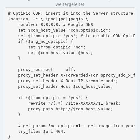
weitergeleitet
# OptiPic CDN: insert it into the Server structure

location  ~* \.(png|jpg|jpeg)$ {

    resolver 8.8.8.8; # Google DNS

    set $cdn_host_value "cdn.optipic.io";

    set $from_optipic "yes"; # to disable CDN OptiPic
    if ($arg_no_optipic) {

        set $from_optipic "no";

        set $cdn_host_value $host;

    }

    proxy_redirect     off;

    proxy_set_header X-Forwarded-For $proxy_add_x_for
    proxy_set_header X-Real-IP $remote_addr;

    proxy_set_header Host $cdn_host_value;

    if ($from_optipic = "yes") {

        rewrite ^/(.*) /site-XXXXXX/$1 break;

        proxy_pass http://$cdn_host_value;

    }

    # get-param ?no_optipic=1 - get image from your h
    try_files $uri 404;

}