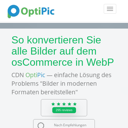
Toggle
navigatio
So konvertieren Sie
alle Bilder auf dem
osCommerce in WebP
CDN
Opti
Pic
— einfache Lösung des
Problems "Bilder in modernen
Formaten bereitstellen"
295
reviews
Nach Empfehlungen