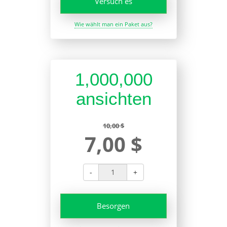
Versuch es
Wie wählt man ein Paket aus?
1,000,000
ansichten
10,00 $
7,00 $
-
+
Besorgen