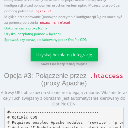
konfiguracji przed ponownym uruchomieniem nginx. Możesz to zrobić za
pomocą polecenia
.
nginx -t
Miękkie przeładowanie (ponowne odczytanie konfiguracji) Nginx może być
za pomocą polecenia
nginx -s reload
Dokumentacja proxy Nginx
Uzyskaj bezpłatną pomoc w łączeniu
Sprawdź, czy obraz jest ładowany przez OptiPic CDN
Uzyskaj bezpłatną integrację
nawet na bezpłatnej taryfie
Opcja #3: Połączenie przez
.htaccess
(proxy Apache)
Adresy URL obrazów na stronie nie ulegają zmianie. Właśnie teraz
cały ruch związany z obrazami jest automatycznie kierowany do
OptiPic CDN
#---------------------------------------

# OptiPic CDN 

# Requires enabled Apache modules: `rewrite`, `proxy_
# Add new 'IfModule mod_rewrite.c' block or inject in