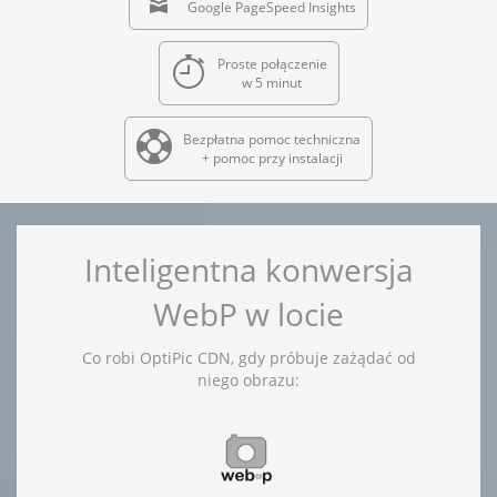
Google PageSpeed Insights
Proste połączenie
w 5 minut
Bezpłatna pomoc techniczna
+ pomoc przy instalacji
Inteligentna konwersja
WebP w locie
Co robi OptiPic CDN, gdy próbuje zażądać od
niego obrazu: