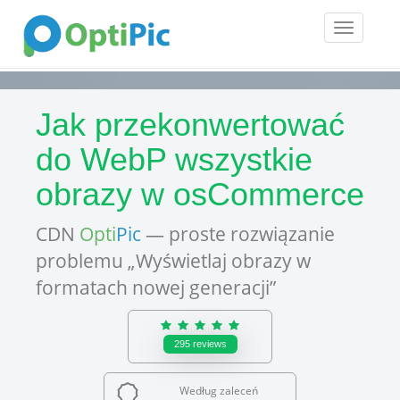
Toggle
navigatio
Jak przekonwertować
do WebP wszystkie
obrazy w osCommerce
CDN
Opti
Pic
— proste rozwiązanie
problemu „Wyświetlaj obrazy w
formatach nowej generacji”
295
reviews
Według zaleceń