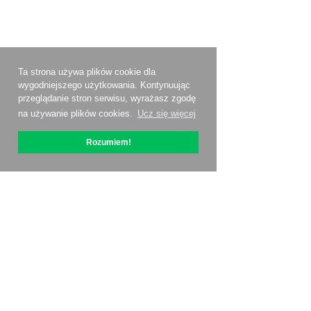
Ta strona używa plików cookie dla
wygodniejszego użytkowania. Kontynuując
przeglądanie stron serwisu, wyrażasz zgodę
na używanie plików cookies.
Ucz się więcej
Rozumiem!
O OptiPic
Jak zacząć od
Ceny