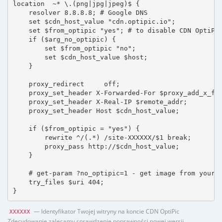
location  ~* \.(png|jpg|jpeg)$ {

    resolver 8.8.8.8; # Google DNS

    set $cdn_host_value "cdn.optipic.io";

    set $from_optipic "yes"; # to disable CDN OptiPic
    if ($arg_no_optipic) {

        set $from_optipic "no";

        set $cdn_host_value $host;

    }

    proxy_redirect     off;

    proxy_set_header X-Forwarded-For $proxy_add_x_for
    proxy_set_header X-Real-IP $remote_addr;

    proxy_set_header Host $cdn_host_value;

    if ($from_optipic = "yes") {

        rewrite ^/(.*) /site-XXXXXX/$1 break;

        proxy_pass http://$cdn_host_value;

    }

    # get-param ?no_optipic=1 - get image from your h
    try_files $uri 404;

}
— Identyfikator Twojej witryny na koncie CDN OptiPic
XXXXXX
Zdecydowanie zalecamy sprawdzenie poprawności nowej wersji