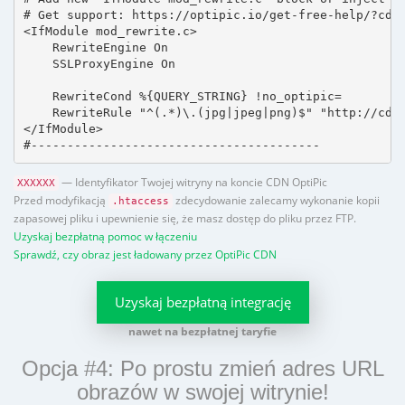
# Get support: https://optipic.io/get-free-help/?cdn=
<IfModule mod_rewrite.c>

    RewriteEngine On

    SSLProxyEngine On

    RewriteCond %{QUERY_STRING} !no_optipic=

    RewriteRule "^(.*)\.(jpg|jpeg|png)$" "http://cdn.
</IfModule>

#----------------------------------------
— Identyfikator Twojej witryny na koncie CDN OptiPic
XXXXXX
Przed modyfikacją
zdecydowanie zalecamy wykonanie kopii
.htaccess
zapasowej pliku i upewnienie się, że masz dostęp do pliku przez FTP.
Uzyskaj bezpłatną pomoc w łączeniu
Sprawdź, czy obraz jest ładowany przez OptiPic CDN
Uzyskaj bezpłatną integrację
nawet na bezpłatnej taryfie
Opcja #4: Po prostu zmień adres URL
obrazów w swojej witrynie!