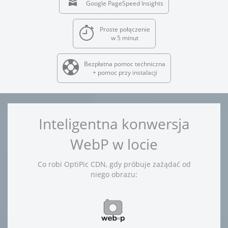
Google PageSpeed Insights
Proste połączenie
w 5 minut
Bezpłatna pomoc techniczna
+ pomoc przy instalacji
Inteligentna konwersja
WebP w locie
Co robi OptiPic CDN, gdy próbuje zażądać od
niego obrazu: