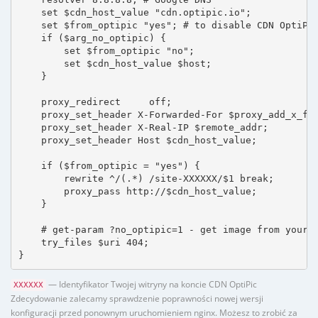
    set $cdn_host_value "cdn.optipic.io";

    set $from_optipic "yes"; # to disable CDN OptiPic
    if ($arg_no_optipic) {

        set $from_optipic "no";

        set $cdn_host_value $host;

    }

    proxy_redirect     off;

    proxy_set_header X-Forwarded-For $proxy_add_x_for
    proxy_set_header X-Real-IP $remote_addr;

    proxy_set_header Host $cdn_host_value;

    if ($from_optipic = "yes") {

        rewrite ^/(.*) /site-XXXXXX/$1 break;

        proxy_pass http://$cdn_host_value;

    }

    # get-param ?no_optipic=1 - get image from your h
    try_files $uri 404;

}
— Identyfikator Twojej witryny na koncie CDN OptiPic
XXXXXX
Zdecydowanie zalecamy sprawdzenie poprawności nowej wersji
konfiguracji przed ponownym uruchomieniem nginx. Możesz to zrobić za