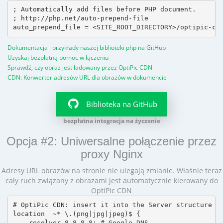
; Automatically add files before PHP document.

; http://php.net/auto-prepend-file

Dokumentacja i przykłady naszej biblioteki php na GitHub
Uzyskaj bezpłatną pomoc w łączeniu
Sprawdź, czy obraz jest ładowany przez OptiPic CDN
CDN: Konwerter adresów URL dla obrazów w dokumencie
Biblioteka na GitHub
bezpłatna integracja na życzenie
Opcja #2: Uniwersalne połączenie przez
proxy Nginx
Adresy URL obrazów na stronie nie ulegają zmianie. Właśnie teraz
cały ruch związany z obrazami jest automatycznie kierowany do
OptiPic CDN
# OptiPic CDN: insert it into the Server structure

location  ~* \.(png|jpg|jpeg)$ {

    resolver 8.8.8.8; # Google DNS
