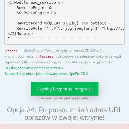
<IfModule mod_rewrite.c>

    RewriteEngine On

    SSLProxyEngine On

    RewriteCond %{QUERY_STRING} !no_optipic=

    RewriteRule "^(.*)\.(jpg|jpeg|png)$" "http://cdn.
</IfModule>

#----------------------------------------
— Identyfikator Twojej witryny na koncie CDN OptiPic
XXXXXX
Przed modyfikacją
zdecydowanie zalecamy wykonanie kopii
.htaccess
zapasowej pliku i upewnienie się, że masz dostęp do pliku przez FTP.
Uzyskaj bezpłatną pomoc w łączeniu
Sprawdź, czy obraz jest ładowany przez OptiPic CDN
Uzyskaj bezpłatną integrację
nawet na bezpłatnej taryfie
Opcja #4: Po prostu zmień adres URL
obrazów w swojej witrynie!