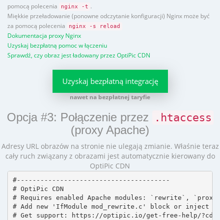
pomocą polecenia
.
nginx -t
Miękkie przeładowanie (ponowne odczytanie konfiguracji) Nginx może być
za pomocą polecenia
nginx -s reload
Dokumentacja proxy Nginx
Uzyskaj bezpłatną pomoc w łączeniu
Sprawdź, czy obraz jest ładowany przez OptiPic CDN
Uzyskaj bezpłatną integrację
nawet na bezpłatnej taryfie
Opcja #3: Połączenie przez
.htaccess
(proxy Apache)
Adresy URL obrazów na stronie nie ulegają zmianie. Właśnie teraz
cały ruch związany z obrazami jest automatycznie kierowany do
OptiPic CDN
#---------------------------------------

# OptiPic CDN 

# Requires enabled Apache modules: `rewrite`, `proxy_
# Add new 'IfModule mod_rewrite.c' block or inject in
# Get support: https://optipic.io/get-free-help/?cdn=