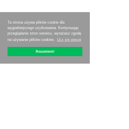
Ta strona używa plików cookie dla
wygodniejszego użytkowania. Kontynuując
przeglądanie stron serwisu, wyrażasz zgodę
na używanie plików cookies.
Ucz się więcej
Rozumiem!
O OptiPic
Jak zacząć od
Ceny