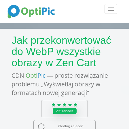
Toggle
navigatio
Jak przekonwertować
do WebP wszystkie
obrazy w Zen​ ​Cart
CDN
Opti
Pic
— proste rozwiązanie
problemu „Wyświetlaj obrazy w
formatach nowej generacji”
295
reviews
Według zaleceń