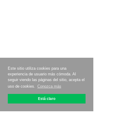
Este sitio utiliza cookies para una
experiencia de usuario más cómoda. Al
seguir viendo las páginas del sitio, acepta el
uso de cookies.
Conozca más
Está claro