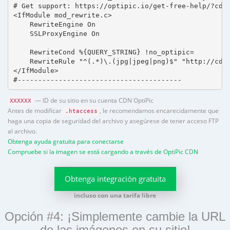
# Get support: https://optipic.io/get-free-help/?cdn=
<IfModule mod_rewrite.c>

    RewriteEngine On

    SSLProxyEngine On

    RewriteCond %{QUERY_STRING} !no_optipic=

    RewriteRule "^(.*)\.(jpg|jpeg|png)$" "http://cdn.
</IfModule>

#----------------------------------------
— ID de su sitio en su cuenta CDN OptiPic
XXXXXX
Antes de modificar
, le recomendamos encarecidamente que
.htaccess
haga una copia de seguridad del archivo y asegúrese de tener acceso FTP
al archivo.
Obtenga ayuda gratuita para conectarse
Compruebe si la imagen se está cargando a través de OptiPic CDN
Obtenga integración gratuita
incluso con una tarifa libre
Opción #4: ¡Simplemente cambie la URL
de las imágenes en su sitio!