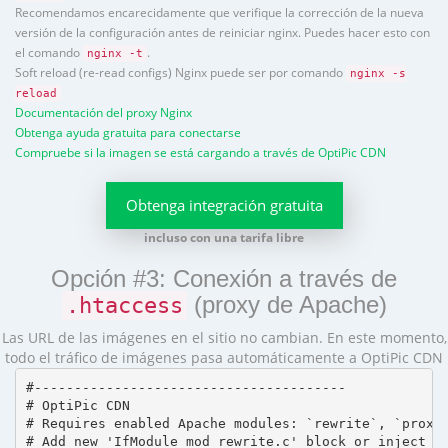
Recomendamos encarecidamente que verifique la corrección de la nueva
versión de la configuración antes de reiniciar nginx. Puedes hacer esto con
el comando
.
nginx -t
Soft reload (re-read configs) Nginx puede ser por comando
nginx -s
reload
Documentación del proxy Nginx
Obtenga ayuda gratuita para conectarse
Compruebe si la imagen se está cargando a través de OptiPic CDN
Obtenga integración gratuita
incluso con una tarifa libre
Opción #3: Conexión a través de
(proxy de Apache)
.htaccess
Las URL de las imágenes en el sitio no cambian. En este momento,
todo el tráfico de imágenes pasa automáticamente a OptiPic CDN
#---------------------------------------

# OptiPic CDN 

# Requires enabled Apache modules: `rewrite`, `proxy_
# Add new 'IfModule mod_rewrite.c' block or inject in