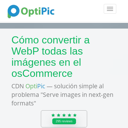
Toggle
navigatio
Cómo convertir a
WebP todas las
imágenes en el
osCommerce
CDN
Opti
Pic
— solución simple al
problema "Serve images in next-gen
formats"
295
reviews