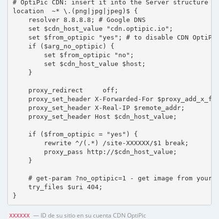
# OptiPic CDN: insert it into the Server structure

location  ~* \.(png|jpg|jpeg)$ {

    resolver 8.8.8.8; # Google DNS

    set $cdn_host_value "cdn.optipic.io";

    set $from_optipic "yes"; # to disable CDN OptiPic
    if ($arg_no_optipic) {

        set $from_optipic "no";

        set $cdn_host_value $host;

    }

    proxy_redirect     off;

    proxy_set_header X-Forwarded-For $proxy_add_x_for
    proxy_set_header X-Real-IP $remote_addr;

    proxy_set_header Host $cdn_host_value;

    if ($from_optipic = "yes") {

        rewrite ^/(.*) /site-XXXXXX/$1 break;

        proxy_pass http://$cdn_host_value;

    }

    # get-param ?no_optipic=1 - get image from your h
    try_files $uri 404;

}
— ID de su sitio en su cuenta CDN OptiPic
XXXXXX