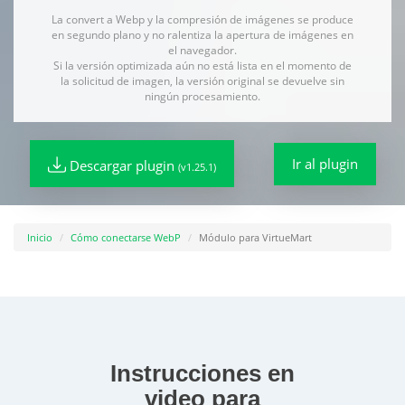
La convert a Webp y la compresión de imágenes se produce
en segundo plano y no ralentiza la apertura de imágenes en
el navegador.
Si la versión optimizada aún no está lista en el momento de
la solicitud de imagen, la versión original se devuelve sin
ningún procesamiento.
Ir al plugin
Descargar plugin
(v1.25.1)
Inicio
Cómo conectarse WebP
Módulo para VirtueMart
Instrucciones en
video para