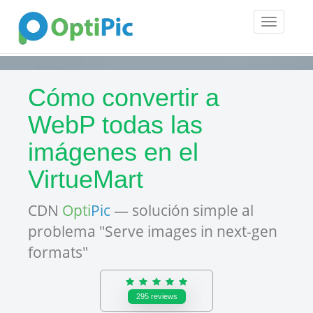
Toggle
navigatio
Cómo convertir a
WebP todas las
imágenes en el
VirtueMart
CDN
Opti
Pic
— solución simple al
problema "Serve images in next-gen
formats"
295
reviews