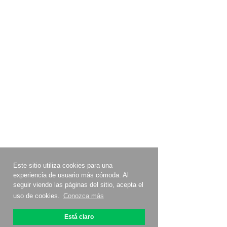
Este sitio utiliza cookies para una
experiencia de usuario más cómoda. Al
seguir viendo las páginas del sitio, acepta el
uso de cookies.
Conozca más
Está claro