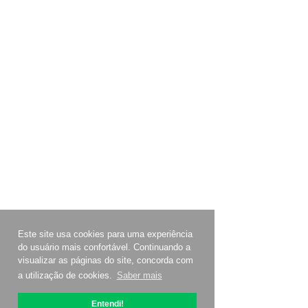
Este site usa cookies para uma experiência
do usuário mais confortável. Continuando a
visualizar as páginas do site, concorda com
a utilização de cookies.
Saber mais
Entendi!