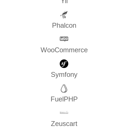
Yii
Phalcon
WooCommerce
Symfony
FuelPHP
Zeuscart