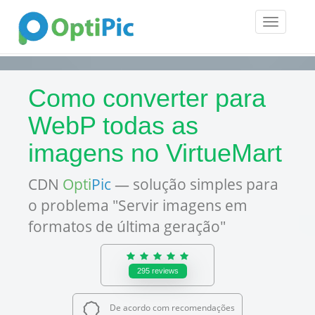
Toggle
navigatio
Como converter para
WebP todas as
imagens no VirtueMart
CDN
Opti
Pic
— solução simples para
o problema "Servir imagens em
formatos de última geração"
295
reviews
De acordo com recomendações