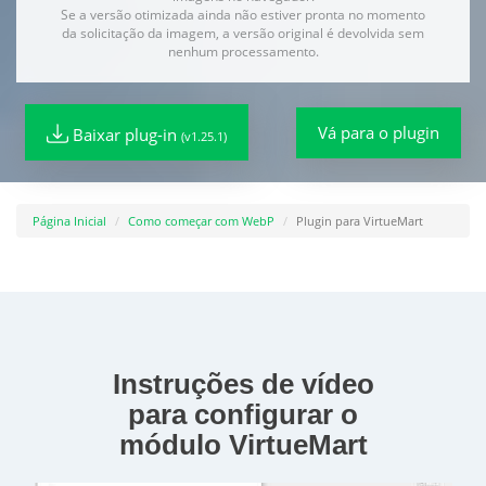
Se a versão otimizada ainda não estiver pronta no momento
da solicitação da imagem, a versão original é devolvida sem
nenhum processamento.
Vá para o plugin
Baixar plug-in
(v1.25.1)
Página Inicial
Como começar com WebP
Plugin para VirtueMart
Instruções de vídeo
para configurar o
módulo VirtueMart