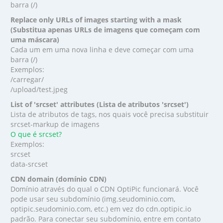
barra (/)
Replace only URLs of images starting with a mask
(Substitua apenas URLs de imagens que começam com
uma máscara)
Cada um em uma nova linha e deve começar com uma
barra (/)
Exemplos:
/carregar/
/upload/test.jpeg
List of 'srcset' attributes (Lista de atributos 'srcset')
Lista de atributos de tags, nos quais você precisa substituir
srcset-markup de imagens
O que é srcset?
Exemplos:
srcset
data-srcset
CDN domain (domínio CDN)
Domínio através do qual o CDN OptiPic funcionará. Você
pode usar seu subdomínio (img.seudominio.com,
optipic.seudominio.com, etc.) em vez do cdn.optipic.io
padrão. Para conectar seu subdomínio, entre em contato