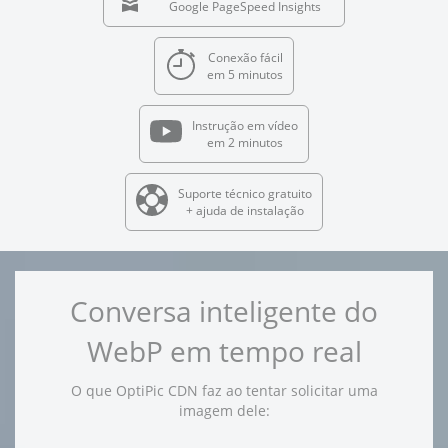
Google PageSpeed Insights
Conexão fácil
em 5 minutos
Instrução em vídeo
em 2 minutos
Suporte técnico gratuito
+ ajuda de instalação
Conversa inteligente do
WebP em tempo real
O que OptiPic CDN faz ao tentar solicitar uma
imagem dele: