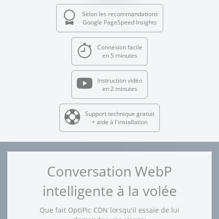
Selon les recommandations
Google PageSpeed Insights
Connexion facile
en 5 minutes
Instruction vidéo
en 2 minutes
Support technique gratuit
+ aide à l'installation
Conversation WebP
intelligente à la volée
Que fait OptiPic CDN lorsqu'il essaie de lui