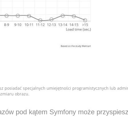
sisz posiadać specjalnych umiejętności programistycznych lub admi
ozmiaru obrazu.
razów pod kątem Symfony może przyspieszy