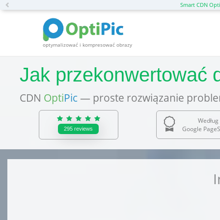
Previous
Smart CDN Opti
optymalizować i kompresować obrazy
Jak przekonwertować 
CDN
Opti
Pic
— proste rozwiązanie proble
Według 
Google PageS
295
reviews
I