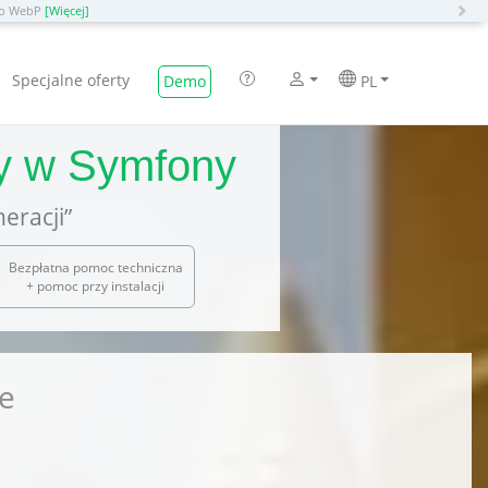
N
 do WebP
[Więcej]
Specjalne oferty
Demo
PL
y w Symfony
eracji”
Bezpłatna pomoc techniczna
+ pomoc przy instalacji
ie