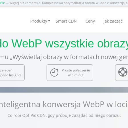
Pic
— Więcej niż kompresja. Kompleksowa optymalizacja obrazu w locie z konwersją
Produkty
Smart CDN
Ceny
Jak zacząć
do WebP wszystkie obraz
mu „Wyświetlaj obrazy w formatach nowej gen
zaleceń
Proste połączenie
peed Insights
w 5 minut
nteligentna konwersja WebP w loc
Co robi OptiPic CDN, gdy próbuje zażądać od niego obrazu: