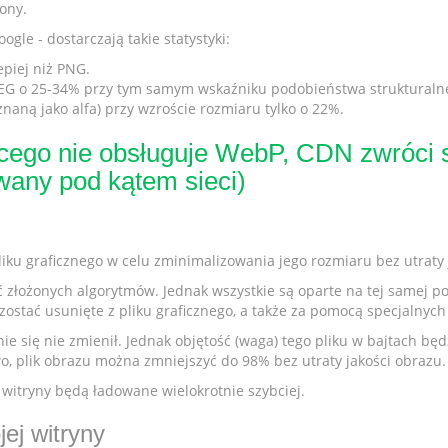
ony.
le - dostarczają takie statystyki:
piej niż PNG.
JPEG o 25-34% przy tym samym wskaźniku podobieństwa strukturaln
naną jako alfa) przy wzroście rozmiaru tylko o 22%.
cego nie obsługuje WebP, CDN zwróci sta
any pod kątem sieci)
iku graficznego w celu zminimalizowania jego rozmiaru bez utraty 
ć złożonych algorytmów. Jednak wszystkie są oparte na tej samej p
ostać usunięte z pliku graficznego, a także za pomocą specjalnych
e się nie zmienił. Jednak objętość (waga) tego pliku w bajtach będz
, plik obrazu można zmniejszyć do 98% bez utraty jakości obrazu.
 witryny będą ładowane wielokrotnie szybciej.
ej witryny