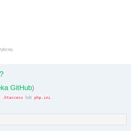
ybciej.
?
teka GitHub
)
u
lub
.
.htaccess
php.ini