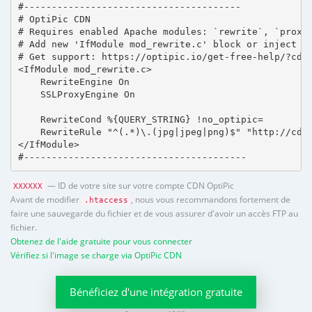
#---------------------------------------

# OptiPic CDN 

# Requires enabled Apache modules: `rewrite`, `proxy_
# Add new 'IfModule mod_rewrite.c' block or inject in
# Get support: https://optipic.io/get-free-help/?cdn=
<IfModule mod_rewrite.c>

    RewriteEngine On

    SSLProxyEngine On

    RewriteCond %{QUERY_STRING} !no_optipic=

    RewriteRule "^(.*)\.(jpg|jpeg|png)$" "http://cdn.
</IfModule>

#----------------------------------------
— ID de votre site sur votre compte CDN OptiPic
XXXXXX
Avant de modifier
, nous vous recommandons fortement de
.htaccess
faire une sauvegarde du fichier et de vous assurer d'avoir un accès FTP au
fichier.
Obtenez de l'aide gratuite pour vous connecter
Vérifiez si l'image se charge via OptiPic CDN
Bénéficiez d'une intégration gratuite