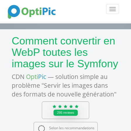
Toggle
navigatio
Comment convertir en
WebP toutes les
images sur le Symfony
CDN
Opti
Pic
— solution simple au
problème "Servir les images dans
des formats de nouvelle génération"
295
reviews
Selon les recommandations