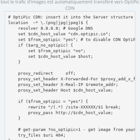
tout le trafic d'images est automatiquement transféré vers OptiPic
CDN
# OptiPic CDN: insert it into the Server structure

location  ~* \.(png|jpg|jpeg)$ {

    resolver 8.8.8.8; # Google DNS

    set $cdn_host_value "cdn.optipic.io";

    set $from_optipic "yes"; # to disable CDN OptiPic
    if ($arg_no_optipic) {

        set $from_optipic "no";

        set $cdn_host_value $host;

    }

    proxy_redirect     off;

    proxy_set_header X-Forwarded-For $proxy_add_x_for
    proxy_set_header X-Real-IP $remote_addr;

    proxy_set_header Host $cdn_host_value;

    if ($from_optipic = "yes") {

        rewrite ^/(.*) /site-XXXXXX/$1 break;

        proxy_pass http://$cdn_host_value;

    }

    # get-param ?no_optipic=1 - get image from your h
    try_files $uri 404;
