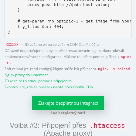
        proxy_pass http://$cdn_host_value;

    }

    # get-param ?no_optipic=1 - get image from your h
    try_files $uri 404;

}
— ID vašeho webu ve vašem CDN OptiPic účtu
XXXXXX
Důrazně doporučujeme, abyste před restartováním nginx zkontrolovali
správnost nové verze konfigurace. Můžete to udělat pomocí příkazu
nginx
.
-t
Soft reload (re-read configs) Nginx může být příkazem
nginx -s reload
Nginx proxy dokumentace
Získejte bezplatnou pomoc s připojením
Zkontrolujte, zda se obrázek načítá přes OptiPic CDN
Získejte bezplatnou integraci
i na bezplatný tarif
Volba #3: Připojení přes
.htaccess
(Apache proxy)