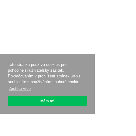
Tato stránka používá cookies pro
pohodlnější uživatelský zážitek.
Pokračováním v prohlížení stránek webu
souhlasíte s používáním souborů cookie.
Zjistěte více
Mám to!