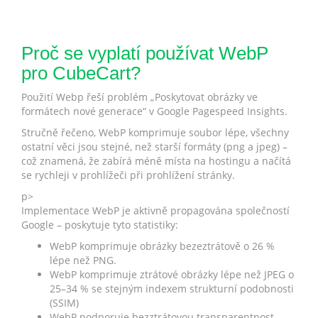
Proč se vyplatí používat WebP
pro CubeCart?
Použití Webp řeší problém „Poskytovat obrázky ve
formátech nové generace“ v Google Pagespeed Insights.
Stručně řečeno, WebP komprimuje soubor lépe, všechny
ostatní věci jsou stejné, než starší formáty (png a jpeg) –
což znamená, že zabírá méně místa na hostingu a načítá
se rychleji v prohlížeči při prohlížení stránky.
p>
Implementace WebP je aktivně propagována společností
Google – poskytuje tyto statistiky:
WebP komprimuje obrázky bezeztrátově o 26 %
lépe než PNG.
WebP komprimuje ztrátové obrázky lépe než JPEG o
25–34 % se stejným indexem strukturní podobnosti
(SSIM)
WebP podporuje bezztrátovou transparentnost