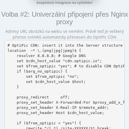
bezplatná integrace na vyžádání
Volba #2: Univerzální připojení přes Nginx
proxy
Adresy URL obrázků na webu se nemění. Právě teď je veškerý
přenos snímků automaticky přenesen do OptiPic CDN
# OptiPic CDN: insert it into the Server structure

location  ~* \.(png|jpg|jpeg)$ {

    resolver 8.8.8.8; # Google DNS

    set $cdn_host_value "cdn.optipic.io";

    set $from_optipic "yes"; # to disable CDN OptiPic
    if ($arg_no_optipic) {

        set $from_optipic "no";

        set $cdn_host_value $host;

    }

    proxy_redirect     off;

    proxy_set_header X-Forwarded-For $proxy_add_x_for
    proxy_set_header X-Real-IP $remote_addr;

    proxy_set_header Host $cdn_host_value;

    if ($from_optipic = "yes") {

        rewrite ^/(.*) /site-XXXXXX/$1 break;
