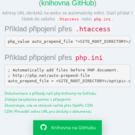
(
knihovna GitHub
)
Adresy URL obrázků na webu se automaticky mění. Stačí přidat 1
řádek do vašeho
nebo
.
.htaccess
php.ini
Příklad připojení přes
.htaccess
Příklad připojení přes
php.ini
; Automatically add files before PHP document.

; http://php.net/auto-prepend-file

Dokumentace a příklady naší php-knihovny na GitHubu
Získejte bezplatnou pomoc s připojením
Zkontrolujte, zda se obrázek načítá přes OptiPic CDN
CDN: Převaděč adres URL pro obrázky v dokumentu
Knihovna na GitHubu