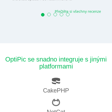
Přečtěte si všechny recenze
OptiPic se snadno integruje s jinými
platformami
CakePHP
NetCat