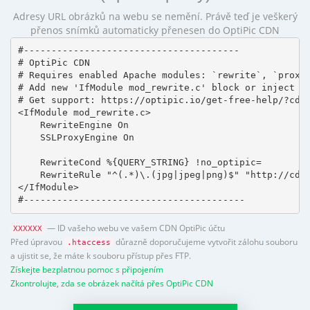
Adresy URL obrázků na webu se nemění. Právě teď je veškerý
přenos snímků automaticky přenesen do OptiPic CDN
#---------------------------------------

# OptiPic CDN 

# Requires enabled Apache modules: `rewrite`, `proxy_
# Add new 'IfModule mod_rewrite.c' block or inject in
# Get support: https://optipic.io/get-free-help/?cdn=
<IfModule mod_rewrite.c>

    RewriteEngine On

    SSLProxyEngine On

    RewriteCond %{QUERY_STRING} !no_optipic=

    RewriteRule "^(.*)\.(jpg|jpeg|png)$" "http://cdn.
</IfModule>

#----------------------------------------
— ID vašeho webu ve vašem CDN OptiPic účtu
XXXXXX
Před úpravou
důrazně doporučujeme vytvořit zálohu souboru
.htaccess
a ujistit se, že máte k souboru přístup přes FTP.
Získejte bezplatnou pomoc s připojením
Zkontrolujte, zda se obrázek načítá přes OptiPic CDN