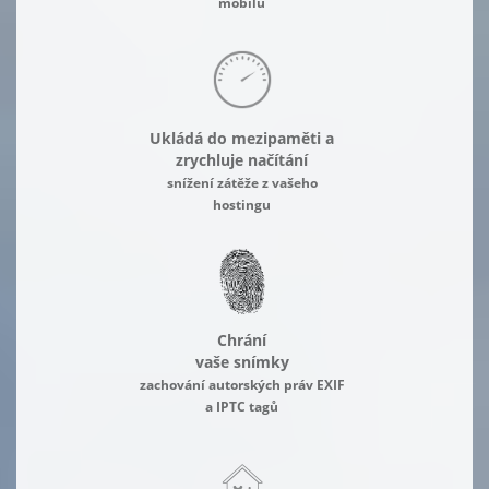
mobilu
Ukládá do mezipaměti a
zrychluje načítání
snížení zátěže z vašeho
hostingu
Chrání
vaše snímky
zachování autorských práv EXIF
a IPTC tagů