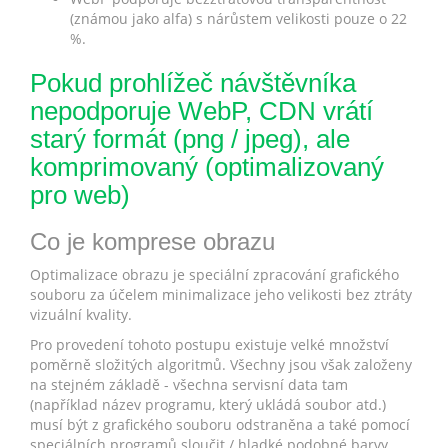
(známou jako alfa) s nárůstem velikosti pouze o 22
%.
Pokud prohlížeč návštěvníka
nepodporuje WebP, CDN vrátí
starý formát (png / jpeg), ale
komprimovaný (optimalizovaný
pro web)
Co je komprese obrazu
Optimalizace obrazu je speciální zpracování grafického
souboru za účelem minimalizace jeho velikosti bez ztráty
vizuální kvality.
Pro provedení tohoto postupu existuje velké množství
poměrně složitých algoritmů. Všechny jsou však založeny
na stejném základě - všechna servisní data tam
(například název programu, který ukládá soubor atd.)
musí být z grafického souboru odstraněna a také pomocí
speciálních programů sloučit / hladké podobné barvy.