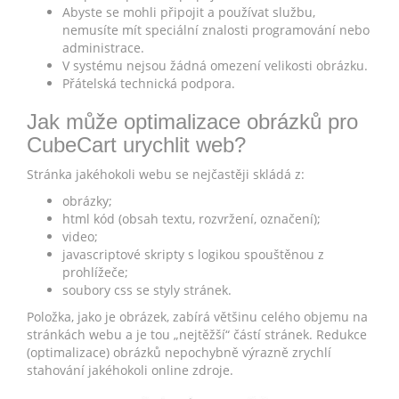
Abyste se mohli připojit a používat službu,
nemusíte mít speciální znalosti programování nebo
administrace.
V systému nejsou žádná omezení velikosti obrázku.
Přátelská technická podpora.
Jak může optimalizace obrázků pro
CubeCart urychlit web?
Stránka jakéhokoli webu se nejčastěji skládá z:
obrázky;
html kód (obsah textu, rozvržení, označení);
video;
javascriptové skripty s logikou spouštěnou z
prohlížeče;
soubory css se styly stránek.
Položka, jako je obrázek, zabírá většinu celého objemu na
stránkách webu a je tou „nejtěžší“ částí stránek. Redukce
(optimalizace) obrázků nepochybně výrazně zrychlí
stahování jakéhokoli online zdroje.