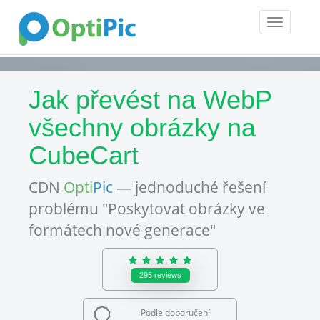
Toggle
navigatio
Jak převést na WebP
všechny obrázky na
CubeCart
CDN
Opti
Pic
— jednoduché řešení
problému "Poskytovat obrázky ve
formátech nové generace"
295
reviews
Podle doporučení