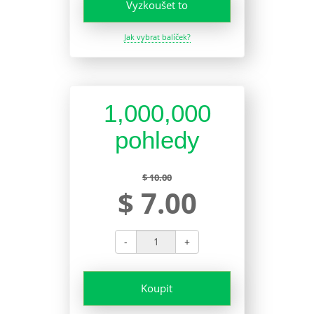
Vyzkoušet to
Jak vybrat balíček?
1,000,000
pohledy
$ 10.00
$ 7.00
-
+
Koupit