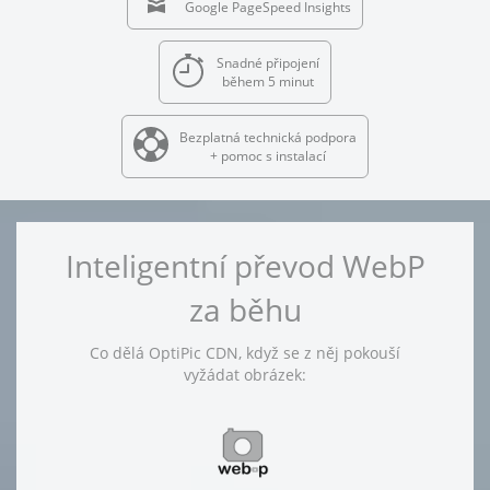
Google PageSpeed Insights
Snadné připojení
během 5 minut
Bezplatná technická podpora
+ pomoc s instalací
Inteligentní převod WebP
za běhu
Co dělá OptiPic CDN, když se z něj pokouší
vyžádat obrázek: