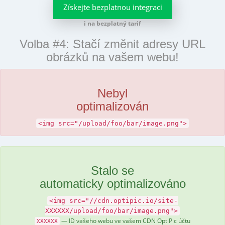
Získejte bezplatnou integraci
i na bezplatný tarif
Volba #4: Stačí změnit adresy URL
obrázků na vašem webu!
Nebyl
optimalizován
<img src="/upload/foo/bar/image.png">
Stalo se
automaticky optimalizováno
<img src="//cdn.optipic.io/site-
XXXXXX/upload/foo/bar/image.png">
— ID vašeho webu ve vašem CDN OptiPic účtu
XXXXXX