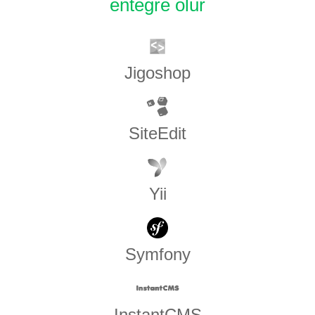
entegre olur
Jigoshop
SiteEdit
Yii
Symfony
InstantCMS