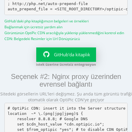
; http://php.net/auto-prepend-file

GitHub'daki php kitaplığımızın belgeleri ve örnekleri
Bağlanmak için ücretsiz yardım alın
Görüntünün OptiPic CDN aracılığıyla yüklenip yüklenmediğini kontrol edin
CDN: Belgedeki Resimler için Url Dönüştürücü
GitHub'da kitaplık
istek üzerine ücretsiz entegrasyon
Seçenek #2: Nginx proxy üzerinden
evrensel bağlantı
Sitedeki görsellerin URL'leri değişmez. Şu anda tüm görüntü trafiği
otomatik olarak OptiPic CDN'ye geçiyor
# OptiPic CDN: insert it into the Server structure

location  ~* \.(png|jpg|jpeg)$ {

    resolver 8.8.8.8; # Google DNS

    set $cdn_host_value "cdn.optipic.io";

    set $from_optipic "yes"; # to disable CDN OptiPic