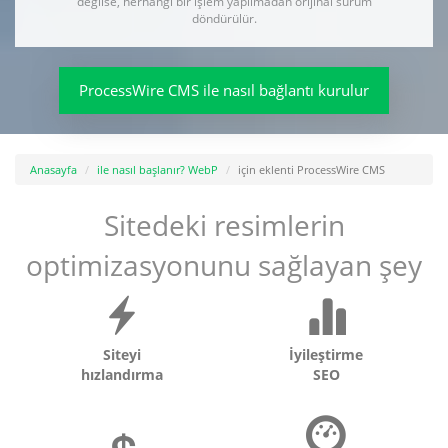
değilse, herhangi bir işlem yapılmadan orijinal sürüm
döndürülür.
ProcessWire CMS ile nasıl bağlantı kurulur
Anasayfa
ile nasıl başlanır? WebP
için eklenti ProcessWire CMS
Sitedeki resimlerin
optimizasyonunu sağlayan şey
Siteyi
İyileştirme
hızlandırma
SEO