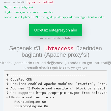
komutla olabilir
nginx -s reload
Nginx proxy belgeleri
Bağlanmak için ücretsiz yardım alın
Görüntünün OptiPic CDN aracılığıyla yüklenip yüklenmediğini kontrol edin
Ücretsiz entegrasyon alın
ücretsiz tarifede bile
Seçenek #3:
üzerinden
.htaccess
bağlantı (Apache proxy'si)
Sitedeki görsellerin URL'leri değişmez. Şu anda tüm görüntü trafiği
otomatik olarak OptiPic CDN'ye geçiyor
#---------------------------------------

# OptiPic CDN 

# Requires enabled Apache modules: `rewrite`, `proxy_
# Add new 'IfModule mod_rewrite.c' block or inject in
# Get support: https://optipic.io/get-free-help/?cdn=
<IfModule mod_rewrite.c>

    RewriteEngine On

    SSLProxyEngine On
