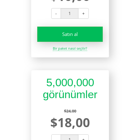
-
+
Satın al
Bir paket nasıl seçilir?
5,000,000
görünümler
$24,00
$18,00
-
+