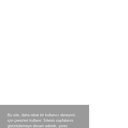
Bu site, daha rahat bir kullanıcı deneyimi
için çerezleri kullanır. Sitenin sayfalarını
görüntülemeye devam ederek, çerez