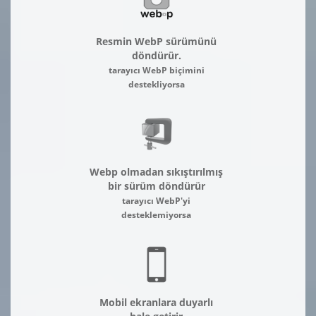
Resmin WebP sürümünü
döndürür.
tarayıcı WebP biçimini
destekliyorsa
Webp olmadan sıkıştırılmış
bir sürüm döndürür
tarayıcı WebP'yi
desteklemiyorsa
Mobil ekranlara duyarlı