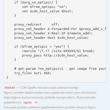
    if ($arg_no_optipic) {

        set $from_optipic "no";

        set $cdn_host_value $host;

    }

    proxy_redirect     off;

    proxy_set_header X-Forwarded-For $proxy_add_x_for
    proxy_set_header X-Real-IP $remote_addr;

    proxy_set_header Host $cdn_host_value;

    if ($from_optipic = "yes") {

        rewrite ^/(.*) /site-XXXXXX/$1 break;

        proxy_pass http://$cdn_host_value;

    }

    # get-param ?no_optipic=1 - get image from your h
    try_files $uri 404;

}
— CDN OptiPic hesabınızdaki sitenizin kimliği
XXXXXX
Nginx'i yeniden başlatmadan önce yapılandırmanın yeni sürümünün
doğruluğunu kontrol etmenizi şiddetle tavsiye ederiz. Bunu komutla
yapabilirsiniz
.
nginx -t
Yumuşak yeniden yükleme (yapılandırmaları yeniden okuyun) Nginx