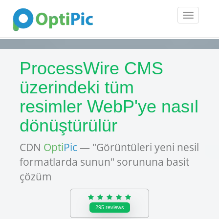
Toggle
navigatio
ProcessWire CMS
üzerindeki tüm
resimler WebP'ye nasıl
dönüştürülür
CDN
Opti
Pic
— "Görüntüleri yeni nesil
formatlarda sunun" sorununa basit
çözüm
295
reviews