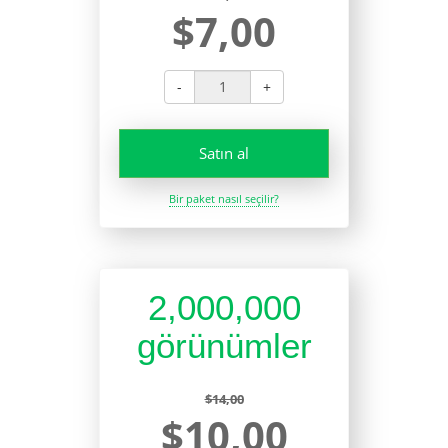
$7,00
-
+
Satın al
Bir paket nasıl seçilir?
2,000,000
görünümler
$14,00
$10,00