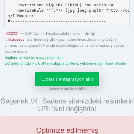
    RewriteCond %{QUERY_STRING} !no_optipic=

    RewriteRule "^(.*)\.(jpg|jpeg|png)$" "http://cdn.
</IfModule>

#----------------------------------------
— CDN OptiPic hesabınızdaki sitenizin kimliği
XXXXXX
üzerinde değişiklik yapmadan önce, dosyanın yedeğini
.htaccess
almanızı ve dosyaya FTP erişiminizin olduğundan emin olmanızı şiddetle
tavsiye ederiz.
Bağlanmak için ücretsiz yardım alın
Görüntünün OptiPic CDN aracılığıyla yüklenip yüklenmediğini kontrol edin
Ücretsiz entegrasyon alın
ücretsiz tarifede bile
Seçenek #4: Sadece sitenizdeki resimlerin
URL'sini değiştirin!
Optimize edilmemiş