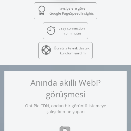
Tavsiyelere göre
Google PageSpeed Insights
Easy connection
in 5 minutes
Ücretsiz teknik destek
+ kurulum yardımı
Anında akıllı WebP
görüşmesi
OptiPic CDN, ondan bir görüntü istemeye
çalışırken ne yapar: