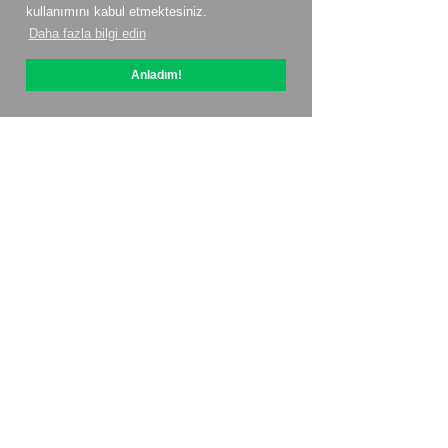
kullanımını kabul etmektesiniz.
Daha fazla bilgi edin
Anladım!
OptiPic Hakkında
ile nasıl başlanır?
Fiyatlandırma
Kişiler
Ortaklık Programı
İncelemeler