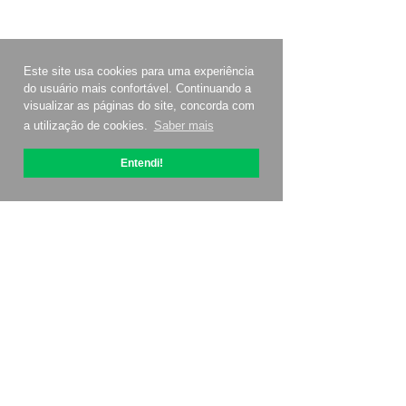
Este site usa cookies para uma experiência
do usuário mais confortável. Continuando a
visualizar as páginas do site, concorda com
a utilização de cookies.
Saber mais
Entendi!
Sobre OptiPic
Como começar com
Preços