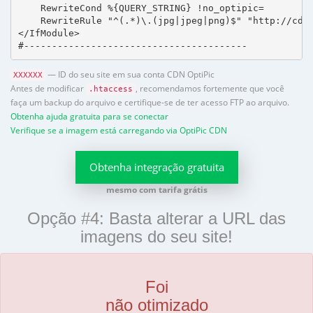
    RewriteCond %{QUERY_STRING} !no_optipic=

    RewriteRule "^(.*)\.(jpg|jpeg|png)$" "http://cdn.
</IfModule>

#----------------------------------------
— ID do seu site em sua conta CDN OptiPic
XXXXXX
Antes de modificar
, recomendamos fortemente que você
.htaccess
faça um backup do arquivo e certifique-se de ter acesso FTP ao arquivo.
Obtenha ajuda gratuita para se conectar
Verifique se a imagem está carregando via OptiPic CDN
Obtenha integração gratuita
mesmo com tarifa grátis
Opção #4: Basta alterar a URL das
imagens do seu site!
Foi
não otimizado