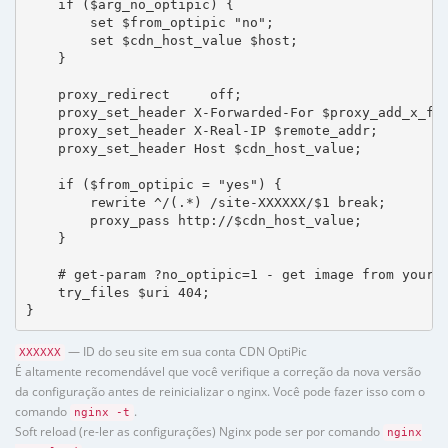
    if ($arg_no_optipic) {

        set $from_optipic "no";

        set $cdn_host_value $host;

    }

    proxy_redirect     off;

    proxy_set_header X-Forwarded-For $proxy_add_x_for
    proxy_set_header X-Real-IP $remote_addr;

    proxy_set_header Host $cdn_host_value;

    if ($from_optipic = "yes") {

        rewrite ^/(.*) /site-XXXXXX/$1 break;

        proxy_pass http://$cdn_host_value;

    }

    # get-param ?no_optipic=1 - get image from your h
    try_files $uri 404;

}
— ID do seu site em sua conta CDN OptiPic
XXXXXX
É altamente recomendável que você verifique a correção da nova versão
da configuração antes de reinicializar o nginx. Você pode fazer isso com o
comando
.
nginx -t
Soft reload (re-ler as configurações) Nginx pode ser por comando
nginx