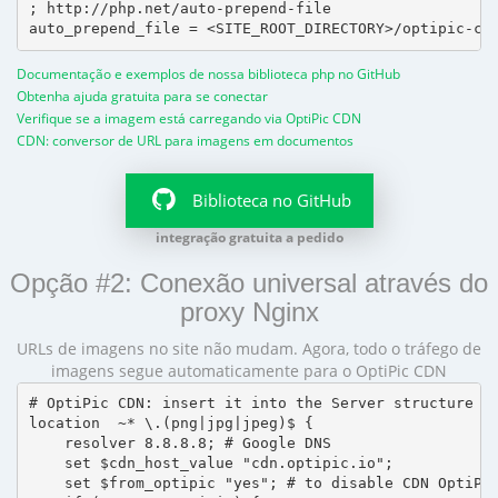
; http://php.net/auto-prepend-file

Documentação e exemplos de nossa biblioteca php no GitHub
Obtenha ajuda gratuita para se conectar
Verifique se a imagem está carregando via OptiPic CDN
CDN: conversor de URL para imagens em documentos
Biblioteca no GitHub
integração gratuita a pedido
Opção #2: Conexão universal através do
proxy Nginx
URLs de imagens no site não mudam. Agora, todo o tráfego de
imagens segue automaticamente para o OptiPic CDN
# OptiPic CDN: insert it into the Server structure

location  ~* \.(png|jpg|jpeg)$ {

    resolver 8.8.8.8; # Google DNS

    set $cdn_host_value "cdn.optipic.io";

    set $from_optipic "yes"; # to disable CDN OptiPic