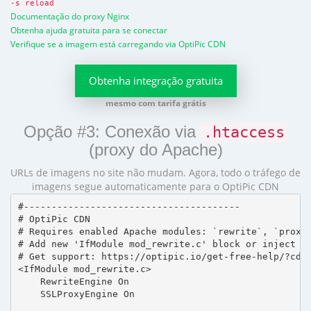
-s reload
Documentação do proxy Nginx
Obtenha ajuda gratuita para se conectar
Verifique se a imagem está carregando via OptiPic CDN
Obtenha integração gratuita
mesmo com tarifa grátis
Opção #3: Conexão via
.htaccess
(proxy do Apache)
URLs de imagens no site não mudam. Agora, todo o tráfego de
imagens segue automaticamente para o OptiPic CDN
#---------------------------------------

# OptiPic CDN 

# Requires enabled Apache modules: `rewrite`, `proxy_
# Add new 'IfModule mod_rewrite.c' block or inject in
# Get support: https://optipic.io/get-free-help/?cdn=
<IfModule mod_rewrite.c>

    RewriteEngine On

    SSLProxyEngine On
