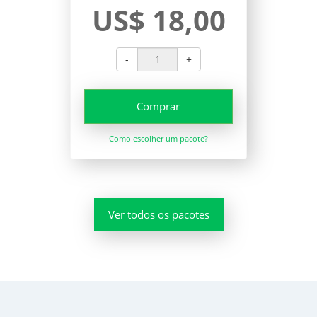
US$ 18,00
-
+
Comprar
Como escolher um pacote?
Ver todos os pacotes