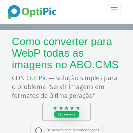
Toggle
navigatio
Como converter para
WebP todas as
imagens no ABO.CMS
CDN
Opti
Pic
— solução simples para
o problema "Servir imagens em
formatos de última geração"
295
reviews
De acordo com recomendações