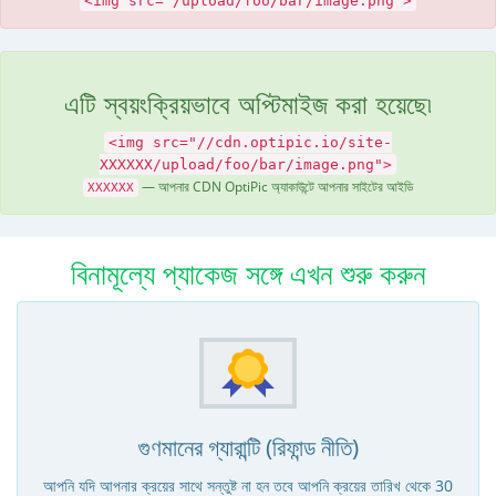
<img src="/upload/foo/bar/image.png">
এটি স্বয়ংক্রিয়ভাবে অপ্টিমাইজ করা হয়েছে৷
<img src="//cdn.optipic.io/site-
XXXXXX/upload/foo/bar/image.png">
— আপনার CDN OptiPic অ্যাকাউন্টে আপনার সাইটের আইডি
XXXXXX
বিনামূল্যে প্যাকেজ সঙ্গে এখন শুরু করুন
গুণমানের গ্যারান্টি (রিফান্ড নীতি)
আপনি যদি আপনার ক্রয়ের সাথে সন্তুষ্ট না হন তবে আপনি ক্রয়ের তারিখ থেকে 30