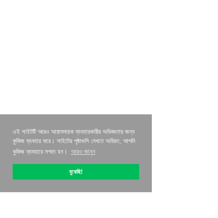
এই সাইটটি আরও আরামদায়ক ব্যবহারকারীর অভিজ্ঞতার জন্য
কুকিজ ব্যবহার করে। সাইটের পৃষ্ঠাগুলি দেখতে অবিরত, আপনি
কুকিজ ব্যবহারে সম্মত হন।
আরও জানুন
বুঝেছি!