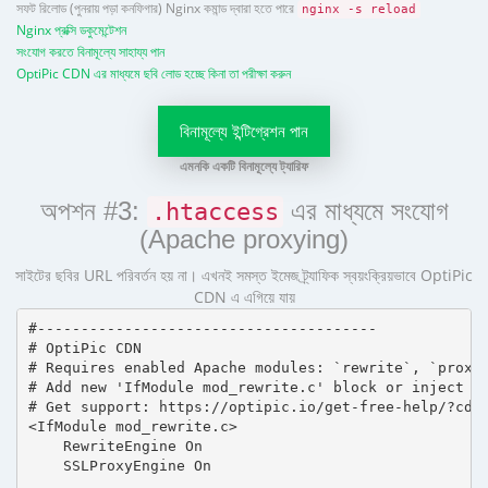
সফট রিলোড (পুনরায় পড়া কনফিগার) Nginx কমান্ড দ্বারা হতে পারে
nginx -s reload
Nginx প্রক্সি ডকুমেন্টেশন
সংযোগ করতে বিনামূল্যে সাহায্য পান
OptiPic CDN এর মাধ্যমে ছবি লোড হচ্ছে কিনা তা পরীক্ষা করুন
বিনামূল্যে ইন্টিগ্রেশন পান
এমনকি একটি বিনামূল্যে ট্যারিফ
অপশন #3:
এর মাধ্যমে সংযোগ
.htaccess
(Apache proxying)
সাইটের ছবির URL পরিবর্তন হয় না। এখনই সমস্ত ইমেজ ট্র্যাফিক স্বয়ংক্রিয়ভাবে OptiPic
CDN এ এগিয়ে যায়
#---------------------------------------

# OptiPic CDN 

# Requires enabled Apache modules: `rewrite`, `proxy_
# Add new 'IfModule mod_rewrite.c' block or inject in
# Get support: https://optipic.io/get-free-help/?cdn=
<IfModule mod_rewrite.c>

    RewriteEngine On

    SSLProxyEngine On
