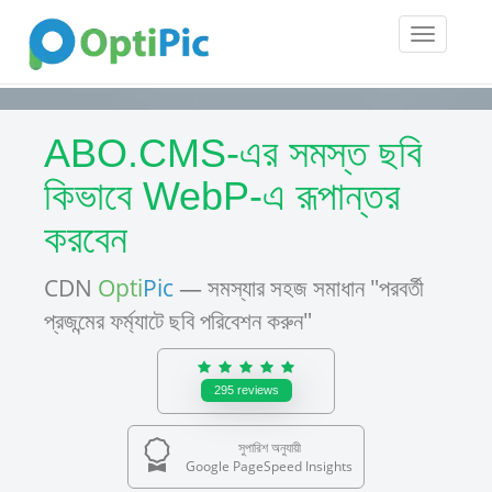
Toggle
navigatio
ABO.CMS-এর সমস্ত ছবি
কিভাবে WebP-এ রূপান্তর
করবেন
CDN
Opti
Pic
— সমস্যার সহজ সমাধান "পরবর্তী
প্রজন্মের ফর্ম্যাটে ছবি পরিবেশন করুন"
295
reviews
সুপারিশ অনুযায়ী
Google PageSpeed Insights