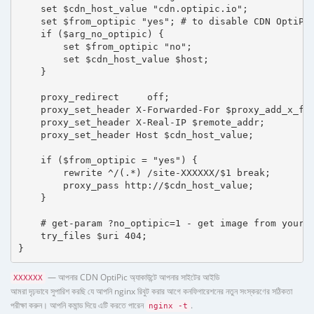
    set $cdn_host_value "cdn.optipic.io";

    set $from_optipic "yes"; # to disable CDN OptiPic
    if ($arg_no_optipic) {

        set $from_optipic "no";

        set $cdn_host_value $host;

    }

    proxy_redirect     off;

    proxy_set_header X-Forwarded-For $proxy_add_x_for
    proxy_set_header X-Real-IP $remote_addr;

    proxy_set_header Host $cdn_host_value;

    if ($from_optipic = "yes") {

        rewrite ^/(.*) /site-XXXXXX/$1 break;

        proxy_pass http://$cdn_host_value;

    }

    # get-param ?no_optipic=1 - get image from your h
    try_files $uri 404;

}
— আপনার CDN OptiPic অ্যাকাউন্টে আপনার সাইটের আইডি
XXXXXX
আমরা দৃঢ়ভাবে সুপারিশ করছি যে আপনি nginx রিবুট করার আগে কনফিগারেশনের নতুন সংস্করণের সঠিকতা
পরীক্ষা করুন। আপনি কমান্ড দিয়ে এটি করতে পারেন
.
nginx -t