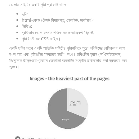
যেকোন সাইটের একটি পৃষ্ঠা প্রায়শই থাকে:
ছবি;
html-কোড (টেক্সট বিষয়বস্তু, লেআউট, মার্কআপ);
ভিডিও;
ব্রাউজার থেকে চলমান লজিক সহ জাভাস্ক্রিপ্ট স্ক্রিপ্ট;
পৃষ্ঠা শৈলী সহ CSS ফাইল।
একটি ছবির মতো একটি আইটেম সাইটের পৃষ্ঠাগুলিতে পুরো ভলিউমের বেশিরভাগ অংশ
দখল করে এবং পৃষ্ঠাগুলির "সবচেয়ে ভারী" অংশ। ছবিগুলির হ্রাস (অপ্টিমাইজেশান)
নিঃসন্দেহে উল্লেখযোগ্যভাবে যেকোনো অনলাইন সংস্থান ডাউনলোড করা দ্রুততর করে
তুলবে।