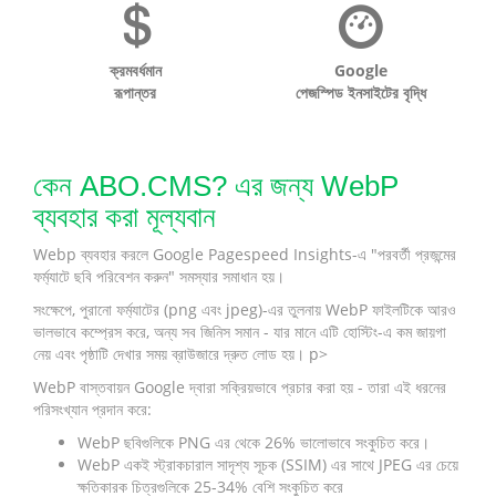
ক্রমবর্ধমান
Google
রূপান্তর
পেজস্পিড ইনসাইটের বৃদ্ধি
কেন ABO.CMS? এর জন্য WebP
ব্যবহার করা মূল্যবান
Webp ব্যবহার করলে Google Pagespeed Insights-এ "পরবর্তী প্রজন্মের
ফর্ম্যাটে ছবি পরিবেশন করুন" সমস্যার সমাধান হয়।
সংক্ষেপে, পুরানো ফর্ম্যাটের (png এবং jpeg)-এর তুলনায় WebP ফাইলটিকে আরও
ভালভাবে কম্প্রেস করে, অন্য সব জিনিস সমান - যার মানে এটি হোস্টিং-এ কম জায়গা
নেয় এবং পৃষ্ঠাটি দেখার সময় ব্রাউজারে দ্রুত লোড হয়। p>
WebP বাস্তবায়ন Google দ্বারা সক্রিয়ভাবে প্রচার করা হয় - তারা এই ধরনের
পরিসংখ্যান প্রদান করে:
WebP ছবিগুলিকে PNG এর থেকে 26% ভালোভাবে সংকুচিত করে।
WebP একই স্ট্রাকচারাল সাদৃশ্য সূচক (SSIM) এর সাথে JPEG এর চেয়ে
ক্ষতিকারক চিত্রগুলিকে 25-34% বেশি সংকুচিত করে