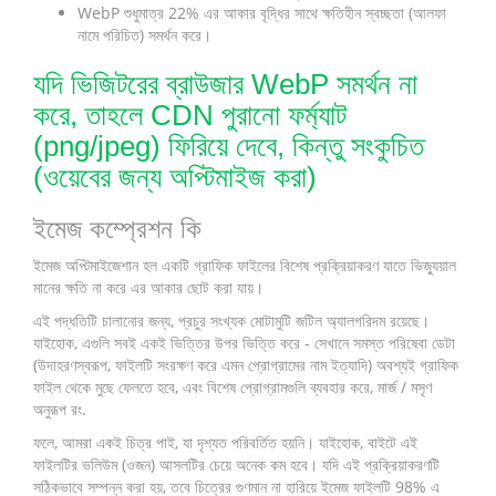
WebP শুধুমাত্র 22% এর আকার বৃদ্ধির সাথে ক্ষতিহীন স্বচ্ছতা (আলফা
নামে পরিচিত) সমর্থন করে।
যদি ভিজিটরের ব্রাউজার WebP সমর্থন না
করে, তাহলে CDN পুরানো ফর্ম্যাট
(png/jpeg) ফিরিয়ে দেবে, কিন্তু সংকুচিত
(ওয়েবের জন্য অপ্টিমাইজ করা)
ইমেজ কম্প্রেশন কি
ইমেজ অপ্টিমাইজেশান হল একটি গ্রাফিক ফাইলের বিশেষ প্রক্রিয়াকরণ যাতে ভিজ্যুয়াল
মানের ক্ষতি না করে এর আকার ছোট করা যায়।
এই পদ্ধতিটি চালানোর জন্য, প্রচুর সংখ্যক মোটামুটি জটিল অ্যালগরিদম রয়েছে।
যাইহোক, এগুলি সবই একই ভিত্তির উপর ভিত্তি করে - সেখানে সমস্ত পরিষেবা ডেটা
(উদাহরণস্বরূপ, ফাইলটি সংরক্ষণ করে এমন প্রোগ্রামের নাম ইত্যাদি) অবশ্যই গ্রাফিক
ফাইল থেকে মুছে ফেলতে হবে, এবং বিশেষ প্রোগ্রামগুলি ব্যবহার করে, মার্জ / মসৃণ
অনুরূপ রং.
ফলে, আমরা একই চিত্র পাই, যা দৃশ্যত পরিবর্তিত হয়নি। যাইহোক, বাইটে এই
ফাইলটির ভলিউম (ওজন) আসলটির চেয়ে অনেক কম হবে। যদি এই প্রক্রিয়াকরণটি
সঠিকভাবে সম্পন্ন করা হয়, তবে চিত্রের গুণমান না হারিয়ে ইমেজ ফাইলটি 98% এ