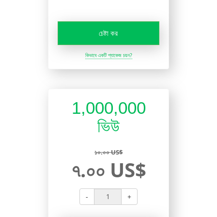
চেষ্টা কর
কিভাবে একটি প্যাকেজ চয়ন?
1,000,000
ভিউ
১০.০০ US$
৭.০০ US$
-
+