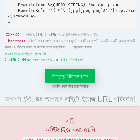
    RewriteCond %{QUERY_STRING} !no_optipic=

    RewriteRule "^(.*)\.(jpg|jpeg|png)$" "http://cdn.
</IfModule>

#----------------------------------------
— আপনার CDN OptiPic অ্যাকাউন্টে আপনার সাইটের আইডি
XXXXXX
পরিবর্তন করার আগে, আমরা দৃঢ়ভাবে সুপারিশ করছি যে আপনি ফাইলটির একটি ব্যাকআপ তৈরি
.htaccess
করুন এবং নিশ্চিত করুন যে আপনার কাছে ফাইলটিতে FTP অ্যাক্সেস রয়েছে৷
সংযোগ করতে বিনামূল্যে সাহায্য পান
OptiPic CDN এর মাধ্যমে ছবি লোড হচ্ছে কিনা তা পরীক্ষা করুন
বিনামূল্যে ইন্টিগ্রেশন পান
এমনকি একটি বিনামূল্যে ট্যারিফ
অপশন #4: শুধু আপনার সাইটে ইমেজ URL পরিবর্তন!
এটি
অপ্টিমাইজ করা হয়নি