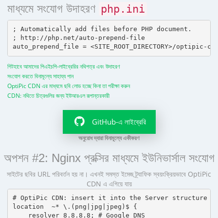
মাধ্যমে সংযোগ উদাহরণ
php.ini
; Automatically add files before PHP document.

; http://php.net/auto-prepend-file

গিটহাবে আমাদের পিএইচপি-লাইব্রেরির নথিপত্র এবং উদাহরণ
সংযোগ করতে বিনামূল্যে সাহায্য পান
OptiPic CDN এর মাধ্যমে ছবি লোড হচ্ছে কিনা তা পরীক্ষা করুন
CDN: নথিতে চিত্রগুলির জন্য ইউআরএল রূপান্তরকারী
GitHub-এ লাইব্রেরি
অনুরোধ দ্বারা বিনামূল্যে একীকরণ
অপশন #2: Nginx প্রক্সির মাধ্যমে ইউনিভার্সাল সংযোগ
সাইটের ছবির URL পরিবর্তন হয় না। এখনই সমস্ত ইমেজ ট্র্যাফিক স্বয়ংক্রিয়ভাবে OptiPic
CDN এ এগিয়ে যায়
# OptiPic CDN: insert it into the Server structure

location  ~* \.(png|jpg|jpeg)$ {

    resolver 8.8.8.8; # Google DNS
