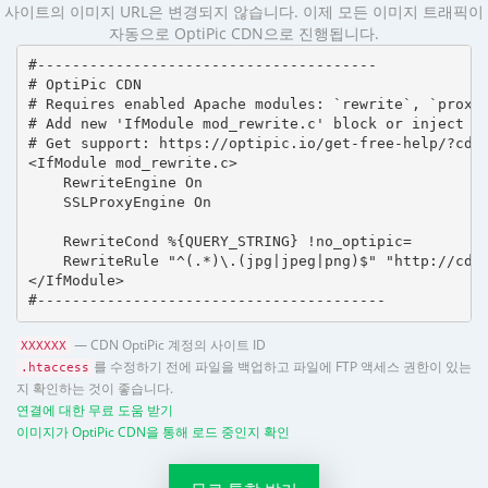
사이트의 이미지 URL은 변경되지 않습니다. 이제 모든 이미지 트래픽이
자동으로 OptiPic CDN으로 진행됩니다.
#---------------------------------------

# OptiPic CDN 

# Requires enabled Apache modules: `rewrite`, `proxy_
# Add new 'IfModule mod_rewrite.c' block or inject in
# Get support: https://optipic.io/get-free-help/?cdn=
<IfModule mod_rewrite.c>

    RewriteEngine On

    SSLProxyEngine On

    RewriteCond %{QUERY_STRING} !no_optipic=

    RewriteRule "^(.*)\.(jpg|jpeg|png)$" "http://cdn.
</IfModule>

#----------------------------------------
— CDN OptiPic 계정의 사이트 ID
XXXXXX
를 수정하기 전에 파일을 백업하고 파일에 FTP 액세스 권한이 있는
.htaccess
지 확인하는 것이 좋습니다.
연결에 대한 무료 도움 받기
이미지가 OptiPic CDN을 통해 로드 중인지 확인