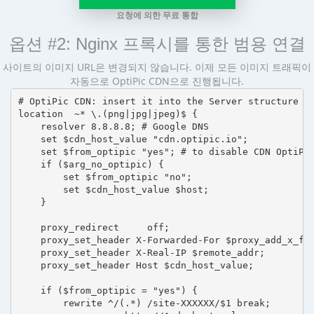
요청에 의한 무료 통합
옵션 #2: Nginx 프록시를 통한 범용 연결
사이트의 이미지 URL은 변경되지 않습니다. 이제 모든 이미지 트래픽이
자동으로 OptiPic CDN으로 진행됩니다.
# OptiPic CDN: insert it into the Server structure

location  ~* \.(png|jpg|jpeg)$ {

    resolver 8.8.8.8; # Google DNS

    set $cdn_host_value "cdn.optipic.io";

    set $from_optipic "yes"; # to disable CDN OptiPic
    if ($arg_no_optipic) {

        set $from_optipic "no";

        set $cdn_host_value $host;

    }

    proxy_redirect     off;

    proxy_set_header X-Forwarded-For $proxy_add_x_for
    proxy_set_header X-Real-IP $remote_addr;

    proxy_set_header Host $cdn_host_value;

    if ($from_optipic = "yes") {

        rewrite ^/(.*) /site-XXXXXX/$1 break;
