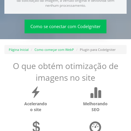
da solicitação da imagem, a versão original é devolvida sem
nenhum processamento.
Como se conectar com CodeIgniter
Página Inicial
Como começar com WebP
Plugin para CodeIgniter
O que obtém otimização de
imagens no site
Acelerando
Melhorando
o site
SEO