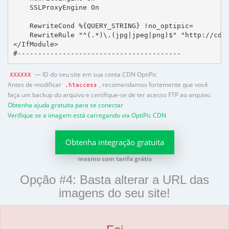
    SSLProxyEngine On

    RewriteCond %{QUERY_STRING} !no_optipic=

    RewriteRule "^(.*)\.(jpg|jpeg|png)$" "http://cdn.
</IfModule>

#----------------------------------------
— ID do seu site em sua conta CDN OptiPic
XXXXXX
Antes de modificar
, recomendamos fortemente que você
.htaccess
faça um backup do arquivo e certifique-se de ter acesso FTP ao arquivo.
Obtenha ajuda gratuita para se conectar
Verifique se a imagem está carregando via OptiPic CDN
Obtenha integração gratuita
mesmo com tarifa grátis
Opção #4: Basta alterar a URL das
imagens do seu site!