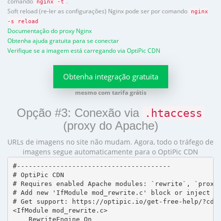
comando
.
nginx -t
Soft reload (re-ler as configurações) Nginx pode ser por comando
nginx
-s reload
Documentação do proxy Nginx
Obtenha ajuda gratuita para se conectar
Verifique se a imagem está carregando via OptiPic CDN
Obtenha integração gratuita
mesmo com tarifa grátis
Opção #3: Conexão via
.htaccess
(proxy do Apache)
URLs de imagens no site não mudam. Agora, todo o tráfego de
imagens segue automaticamente para o OptiPic CDN
#---------------------------------------

# OptiPic CDN 

# Requires enabled Apache modules: `rewrite`, `proxy_
# Add new 'IfModule mod_rewrite.c' block or inject in
# Get support: https://optipic.io/get-free-help/?cdn=
<IfModule mod_rewrite.c>

    RewriteEngine On
