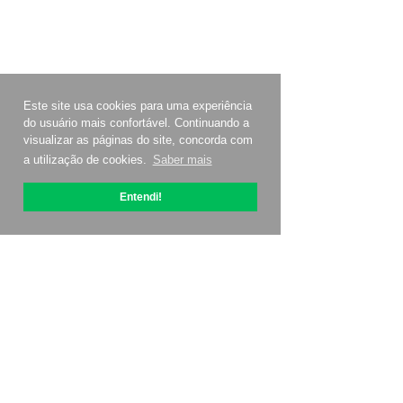
Este site usa cookies para uma experiência
do usuário mais confortável. Continuando a
visualizar as páginas do site, concorda com
a utilização de cookies.
Saber mais
Entendi!
Sobre OptiPic
Como começar com