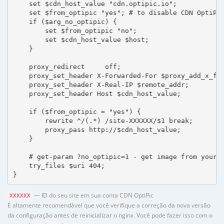
    set $cdn_host_value "cdn.optipic.io";

    set $from_optipic "yes"; # to disable CDN OptiPic
    if ($arg_no_optipic) {

        set $from_optipic "no";

        set $cdn_host_value $host;

    }

    proxy_redirect     off;

    proxy_set_header X-Forwarded-For $proxy_add_x_for
    proxy_set_header X-Real-IP $remote_addr;

    proxy_set_header Host $cdn_host_value;

    if ($from_optipic = "yes") {

        rewrite ^/(.*) /site-XXXXXX/$1 break;

        proxy_pass http://$cdn_host_value;

    }

    # get-param ?no_optipic=1 - get image from your h
    try_files $uri 404;

}
— ID do seu site em sua conta CDN OptiPic
XXXXXX
É altamente recomendável que você verifique a correção da nova versão
da configuração antes de reinicializar o nginx. Você pode fazer isso com o