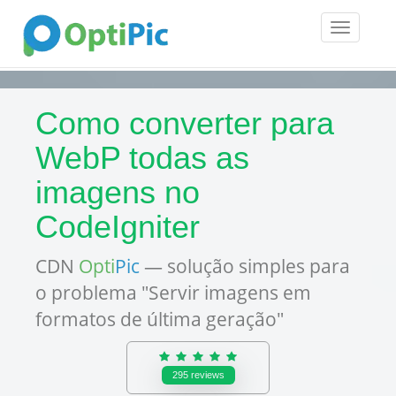
Toggle
navigatio
Como converter para
WebP todas as
imagens no
CodeIgniter
CDN
Opti
Pic
— solução simples para
o problema "Servir imagens em
formatos de última geração"
295
reviews