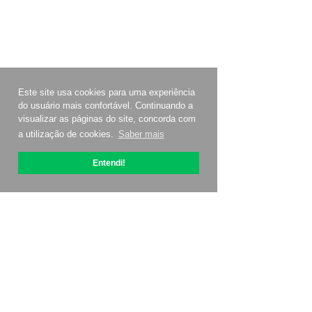
Este site usa cookies para uma experiência
do usuário mais confortável. Continuando a
visualizar as páginas do site, concorda com
a utilização de cookies.
Saber mais
Entendi!
Sobre OptiPic
Como começar com