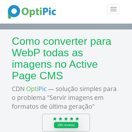
Toggle
navigatio
Como converter para
WebP todas as
imagens no Active
Page CMS
CDN
Opti
Pic
— solução simples para
o problema "Servir imagens em
formatos de última geração"
295
reviews