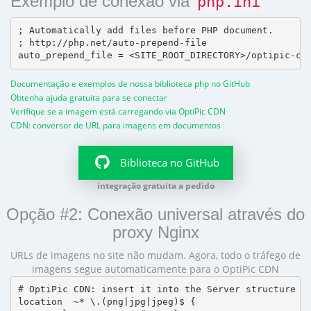
Exemplo de conexão via
php.ini
; Automatically add files before PHP document.

; http://php.net/auto-prepend-file

Documentação e exemplos de nossa biblioteca php no GitHub
Obtenha ajuda gratuita para se conectar
Verifique se a imagem está carregando via OptiPic CDN
CDN: conversor de URL para imagens em documentos
Biblioteca no GitHub
integração gratuita a pedido
Opção #2: Conexão universal através do
proxy Nginx
URLs de imagens no site não mudam. Agora, todo o tráfego de
imagens segue automaticamente para o OptiPic CDN
# OptiPic CDN: insert it into the Server structure

location  ~* \.(png|jpg|jpeg)$ {
