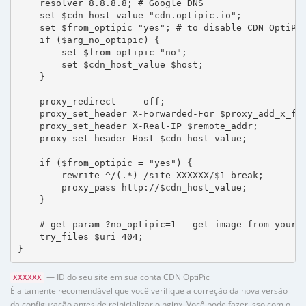
    resolver 8.8.8.8; # Google DNS

    set $cdn_host_value "cdn.optipic.io";

    set $from_optipic "yes"; # to disable CDN OptiPic
    if ($arg_no_optipic) {

        set $from_optipic "no";

        set $cdn_host_value $host;

    }

    proxy_redirect     off;

    proxy_set_header X-Forwarded-For $proxy_add_x_for
    proxy_set_header X-Real-IP $remote_addr;

    proxy_set_header Host $cdn_host_value;

    if ($from_optipic = "yes") {

        rewrite ^/(.*) /site-XXXXXX/$1 break;

        proxy_pass http://$cdn_host_value;

    }

    # get-param ?no_optipic=1 - get image from your h
    try_files $uri 404;

}
— ID do seu site em sua conta CDN OptiPic
XXXXXX
É altamente recomendável que você verifique a correção da nova versão
da configuração antes de reinicializar o nginx. Você pode fazer isso com o