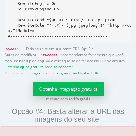
    RewriteEngine On

    SSLProxyEngine On

    RewriteCond %{QUERY_STRING} !no_optipic=

    RewriteRule "^(.*)\.(jpg|jpeg|png)$" "http://cdn.
</IfModule>

#----------------------------------------
— ID do seu site em sua conta CDN OptiPic
XXXXXX
Antes de modificar
, recomendamos fortemente que você
.htaccess
faça um backup do arquivo e certifique-se de ter acesso FTP ao arquivo.
Obtenha ajuda gratuita para se conectar
Verifique se a imagem está carregando via OptiPic CDN
Obtenha integração gratuita
mesmo com tarifa grátis
Opção #4: Basta alterar a URL das
imagens do seu site!