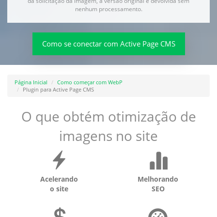
da solicitação da imagem, a versão original é devolvida sem
nenhum processamento.
Como se conectar com Active Page CMS
Página Inicial
Como começar com WebP
Plugin para Active Page CMS
O que obtém otimização de
imagens no site
Acelerando
Melhorando
o site
SEO