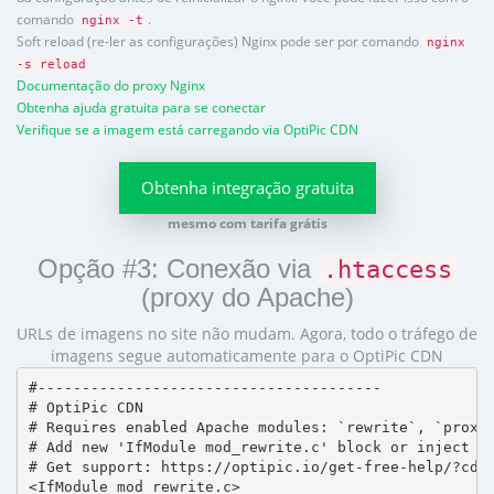
comando
.
nginx -t
Soft reload (re-ler as configurações) Nginx pode ser por comando
nginx
-s reload
Documentação do proxy Nginx
Obtenha ajuda gratuita para se conectar
Verifique se a imagem está carregando via OptiPic CDN
Obtenha integração gratuita
mesmo com tarifa grátis
Opção #3: Conexão via
.htaccess
(proxy do Apache)
URLs de imagens no site não mudam. Agora, todo o tráfego de
imagens segue automaticamente para o OptiPic CDN
#---------------------------------------

# OptiPic CDN 

# Requires enabled Apache modules: `rewrite`, `proxy_
# Add new 'IfModule mod_rewrite.c' block or inject in
# Get support: https://optipic.io/get-free-help/?cdn=
<IfModule mod_rewrite.c>
