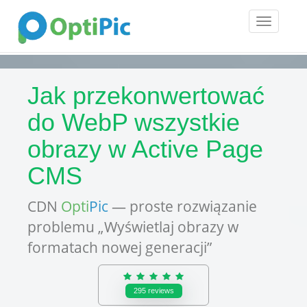
Toggle
navigatio
Jak przekonwertować
do WebP wszystkie
obrazy w Active Page
CMS
CDN
Opti
Pic
— proste rozwiązanie
problemu „Wyświetlaj obrazy w
formatach nowej generacji”
295
reviews