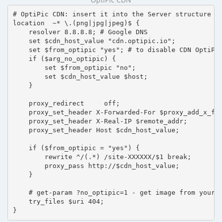
# OptiPic CDN: insert it into the Server structure

location  ~* \.(png|jpg|jpeg)$ {

    resolver 8.8.8.8; # Google DNS

    set $cdn_host_value "cdn.optipic.io";

    set $from_optipic "yes"; # to disable CDN OptiPic
    if ($arg_no_optipic) {

        set $from_optipic "no";

        set $cdn_host_value $host;

    }

    proxy_redirect     off;

    proxy_set_header X-Forwarded-For $proxy_add_x_for
    proxy_set_header X-Real-IP $remote_addr;

    proxy_set_header Host $cdn_host_value;

    if ($from_optipic = "yes") {

        rewrite ^/(.*) /site-XXXXXX/$1 break;

        proxy_pass http://$cdn_host_value;

    }

    # get-param ?no_optipic=1 - get image from your h
    try_files $uri 404;

}