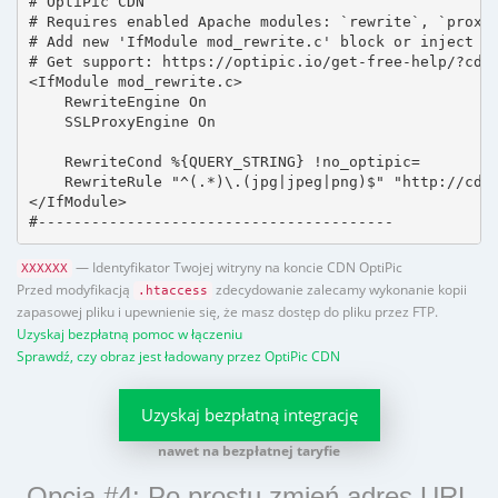
# OptiPic CDN 

# Requires enabled Apache modules: `rewrite`, `proxy_
# Add new 'IfModule mod_rewrite.c' block or inject in
# Get support: https://optipic.io/get-free-help/?cdn=
<IfModule mod_rewrite.c>

    RewriteEngine On

    SSLProxyEngine On

    RewriteCond %{QUERY_STRING} !no_optipic=

    RewriteRule "^(.*)\.(jpg|jpeg|png)$" "http://cdn.
</IfModule>

#----------------------------------------
— Identyfikator Twojej witryny na koncie CDN OptiPic
XXXXXX
Przed modyfikacją
zdecydowanie zalecamy wykonanie kopii
.htaccess
zapasowej pliku i upewnienie się, że masz dostęp do pliku przez FTP.
Uzyskaj bezpłatną pomoc w łączeniu
Sprawdź, czy obraz jest ładowany przez OptiPic CDN
Uzyskaj bezpłatną integrację
nawet na bezpłatnej taryfie
Opcja #4: Po prostu zmień adres URL