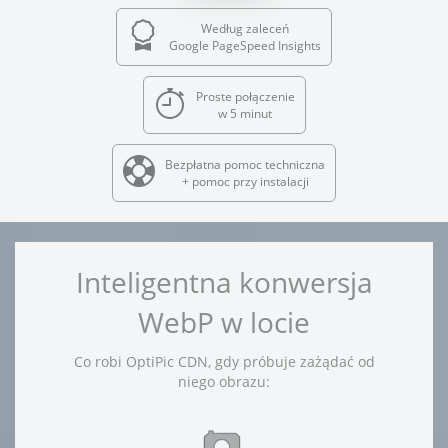
Według zaleceń
Google PageSpeed Insights
Proste połączenie
w 5 minut
Bezpłatna pomoc techniczna
+ pomoc przy instalacji
Inteligentna konwersja
WebP w locie
Co robi OptiPic CDN, gdy próbuje zażądać od
niego obrazu: