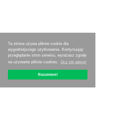
Ta strona używa plików cookie dla
wygodniejszego użytkowania. Kontynuując
przeglądanie stron serwisu, wyrażasz zgodę
na używanie plików cookies.
Ucz się więcej
Rozumiem!
O OptiPic
Jak zacząć od