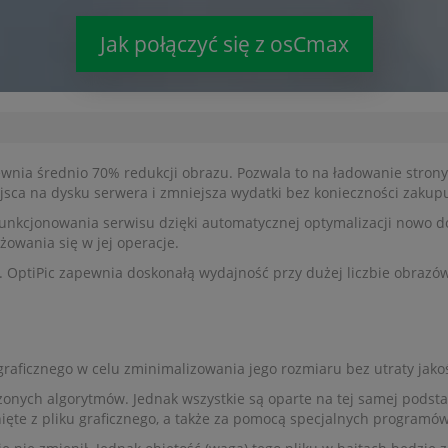
Jak połączyć się z osCmax
nia średnio 70% redukcji obrazu. Pozwala to na ładowanie strony 1
sca na dysku serwera i zmniejsza wydatki bez konieczności zakupu
funkcjonowania serwisu dzięki automatycznej optymalizacji nowo 
żowania się w jej operacje.
OptiPic zapewnia doskonałą wydajność przy dużej liczbie obrazów i
graficznego w celu zminimalizowania jego rozmiaru bez utraty jakoś
ożonych algorytmów. Jednak wszystkie są oparte na tej samej podst
ęte z pliku graficznego, a także za pomocą specjalnych programów 