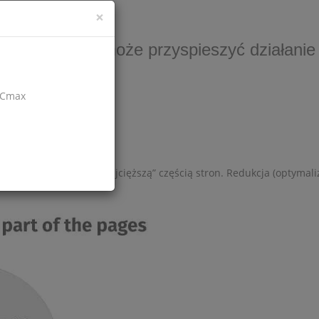
aru obrazu.
×
ów pod kątem może przyspieszyć działanie 
osCmax
arki;
ci stron witryny i jest „najcięższą” częścią stron. Redukcja (optyma