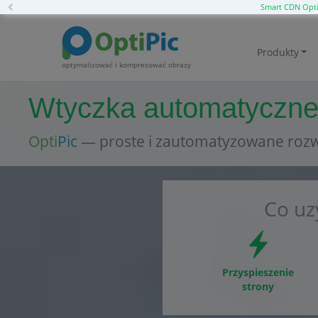
Previous
Smart CDN Opti
Produkty
optymalizować i kompresować obrazy
Wtyczka automatycznej
Opti
Pic
— proste i zautomatyzowane rozw
Co uz
Przyspieszenie
strony