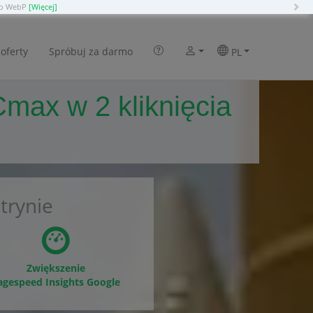
N
 do WebP
[Więcej]
oferty
Spróbuj za darmo
PL
max w 2 kliknięcia
trynie
Zwiększenie
agespeed Insights Google