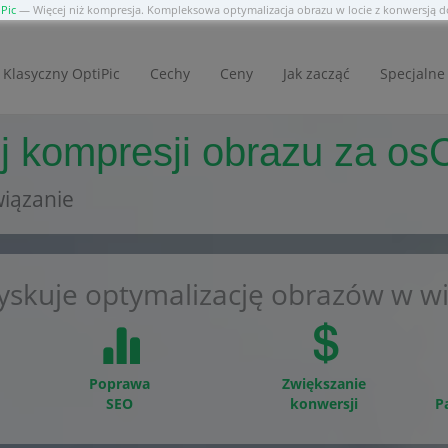
Pic
— Więcej niż kompresja. Kompleksowa optymalizacja obrazu w locie z konwersją
Klasyczny OptiPic
Cechy
Ceny
Jak zacząć
Specjalne 
 kompresji obrazu za osC
iązanie
yskuje optymalizację obrazów w wi
Poprawa
Zwiększanie
SEO
konwersji
P