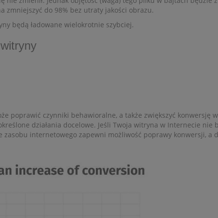
ę nie zmienił. Jednak objętość (waga) tego pliku w bajtach będzie z
 zmniejszyć do 98% bez utraty jakości obrazu.
ryny będą ładowane wielokrotnie szybciej.
witryny
e poprawić czynniki behawioralne, a także zwiększyć konwersję wit
reślone działania docelowe. Jeśli Twoja witryna w Internecie nie 
e zasobu internetowego zapewni możliwość poprawy konwersji, a dz