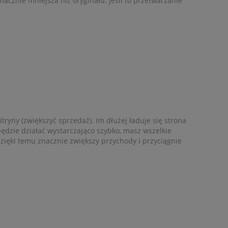
nacznie mniejsza niż oryginału. Jeśli to przetwarzanie
ryny (zwiększyć sprzedaż). Im dłużej ładuje się strona
będzie działać wystarczająco szybko, masz wszelkie
ięki temu znacznie zwiększy przychody i przyciągnie