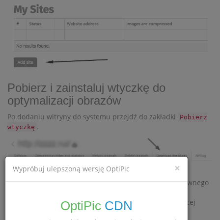
Pobierz i zainstaluj wtyczkę do
optymalizacji obrazów
Po dodaniu witryny do systemu przejdź do zakładki
Pobierz
.
wtyczkę
×
Wypróbuj ulepszoną wersję OptiPic
Tam musisz pobrać archiwum z wtyczką. Rozpakuj to
archiwum i prześlij je do swojej witryny (do folderu głównego
witryny). W rezultacie powinieneś zobaczyć folder
w katalogu głównym witryny o następującej
OptiPic
CDN
optipic.io
strukturze: