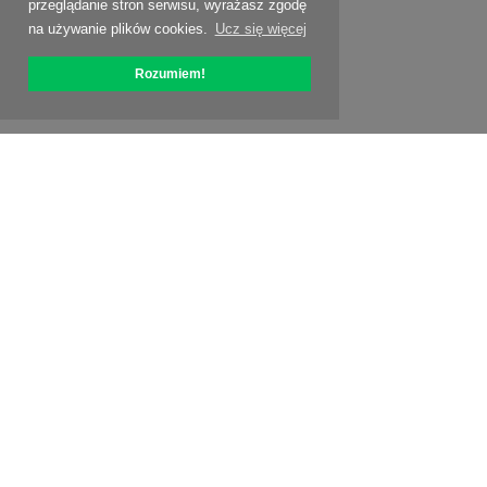
przeglądanie stron serwisu, wyrażasz zgodę
na używanie plików cookies.
Ucz się więcej
Rozumiem!
O OptiPic
Jak zacząć od
Ceny
Specjalne oferty
Kontakty
Program partnerski