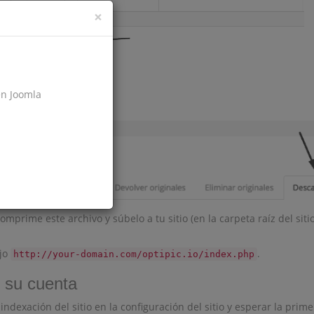
×
 sitio
en Joomla
a
.
Descargar módulo
mprime este archivo y súbelo a tu sitio (en la carpeta raíz del siti
ajo
.
http://your-domain.com/optipic.io/index.php
n su cuenta
indexación del sitio en la configuración del sitio y esperar la prime