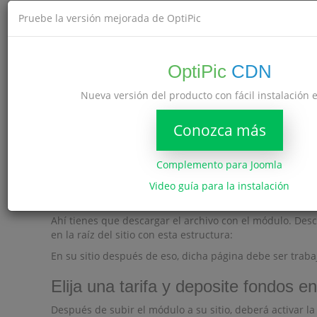
Pruebe la versión mejorada de OptiPic
OptiPic
CDN
Descargue e instale el módulo en su
Nueva versión del producto con fácil instalación 
Después de agregar el sitio al sistema, vaya a la pestañ
Conozca más
Complemento para Joomla
Video guía para la instalación
Ahí tienes que descargar el archivo con el módulo. Desco
en la raíz del sitio con esta estructura:
En su sitio después de eso, dicha página debe ser trab
Elija una tarifa y deposite fondos e
Después de subir el módulo a su sitio, deberá activar la 