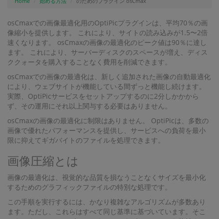
Home
始める方法
のためのプラグイン osCmax
osCmaxでの画像最適化用のOptiPicプラグインは、平均70％の画
像縮小を提供します。 これにより、サイトの読み込みが1.5〜2倍
速くなります。 osCmaxの画像の最適化のピーク値は90％に達し
ます。 これにより、サーバーディスクのスペースが増え、ディス
ククォータを購入することなく費用を削減できます。
osCmaxでの画像の最適化は、新しく追加された画像の自動最適化
により、ウェブサイトが機能している間ずっと機能し続けます。
実際、OptiPicサービスをセットアップするのに2分しかかから
ず、その運用にそれ以上関与する必要はありません。
osCmaxの画像の最適化に制限はありません。 OptiPicは、多数の
画像で優れたパフォーマンスを提供し、サービスへの負荷を最小
限に抑えてギガバイトのファイルを処理できます。
画像圧縮とは
画像の最適化は、視覚的な品質を損なうことなくサイズを最小化
するためのグラフィックファイルの特別な処理です。
この手順を実行するには、かなり複雑なアルゴリズムが多数あり
ます。ただし、これらはすべて同じ基準に基づいています。そこ