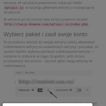
witryny). W rezultacie powinieneś zobaczyć folder
w katalogu głównym witryny o następującej
optipic.io
strukturze:
W witrynie po tej stronie taka strona powinna działać
.
http://twoja-domena.com/optipic.io/index.php
Wybierz pakiet i zasil swoje konto
Po przesłaniu wtyczki do swojej witryny należy aktywować
indeksowanie witryny w ustawieniach witryny i poczekać, aż
system OptiPic wykona pierwsze indeksowanie witryny —
zostanie to zrobione w ciągu 24 godzin. Jeśli chcesz
przyspieszyć ten proces - ręcznie zgłoś swoją witrynę do
indeksowania.
Po zakończeniu pierwszego indeksowania system wyświetli