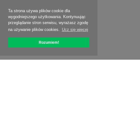
Ta strona używa plików cookie dla
wygodniejszego użytkowania. Kontynuując
przeglądanie stron serwisu, wyrażasz zgodę
na używanie plików cookies.
Ucz się więcej
Rozumiem!
O OptiPic
Jak zacząć od
Ceny
Specjalne oferty