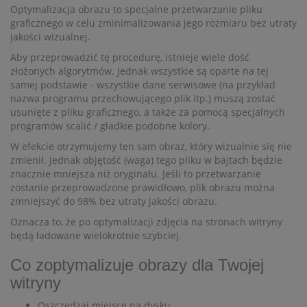
Optymalizacja obrazu to specjalne przetwarzanie pliku
graficznego w celu zminimalizowania jego rozmiaru bez utraty
jakości wizualnej.
Aby przeprowadzić tę procedurę, istnieje wiele dość
złożonych algorytmów. Jednak wszystkie są oparte na tej
samej podstawie - wszystkie dane serwisowe (na przykład
nazwa programu przechowującego plik itp.) muszą zostać
usunięte z pliku graficznego, a także za pomocą specjalnych
programów scalić / gładkie podobne kolory.
W efekcie otrzymujemy ten sam obraz, który wizualnie się nie
zmienił. Jednak objętość (waga) tego pliku w bajtach będzie
znacznie mniejsza niż oryginału. Jeśli to przetwarzanie
zostanie przeprowadzone prawidłowo, plik obrazu można
zmniejszyć do 98% bez utraty jakości obrazu.
Oznacza to, że po optymalizacji zdjęcia na stronach witryny
będą ładowane wielokrotnie szybciej.
Co zoptymalizuje obrazy dla Twojej
witryny
Oszczędzaj miejsce na dysku.