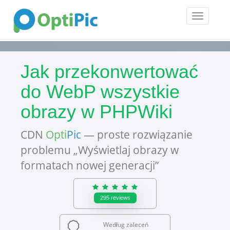
Toggle
navigatio
Jak przekonwertować
do WebP wszystkie
obrazy w PHPWiki
CDN
Opti
Pic
— proste rozwiązanie
problemu „Wyświetlaj obrazy w
formatach nowej generacji”
295
reviews
Według zaleceń