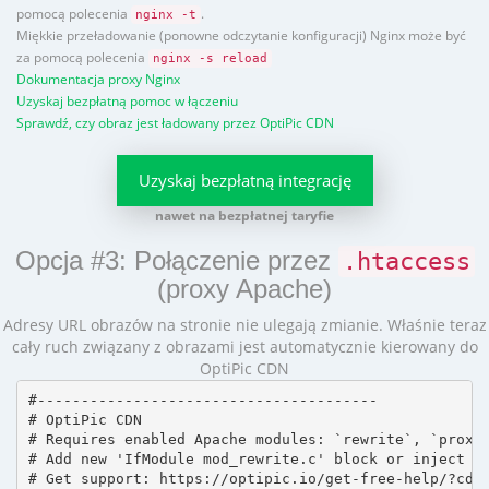
pomocą polecenia
.
nginx -t
Miękkie przeładowanie (ponowne odczytanie konfiguracji) Nginx może być
za pomocą polecenia
nginx -s reload
Dokumentacja proxy Nginx
Uzyskaj bezpłatną pomoc w łączeniu
Sprawdź, czy obraz jest ładowany przez OptiPic CDN
Uzyskaj bezpłatną integrację
nawet na bezpłatnej taryfie
Opcja #3: Połączenie przez
.htaccess
(proxy Apache)
Adresy URL obrazów na stronie nie ulegają zmianie. Właśnie teraz
cały ruch związany z obrazami jest automatycznie kierowany do
OptiPic CDN
#---------------------------------------

# OptiPic CDN 

# Requires enabled Apache modules: `rewrite`, `proxy_
# Add new 'IfModule mod_rewrite.c' block or inject in
# Get support: https://optipic.io/get-free-help/?cdn=