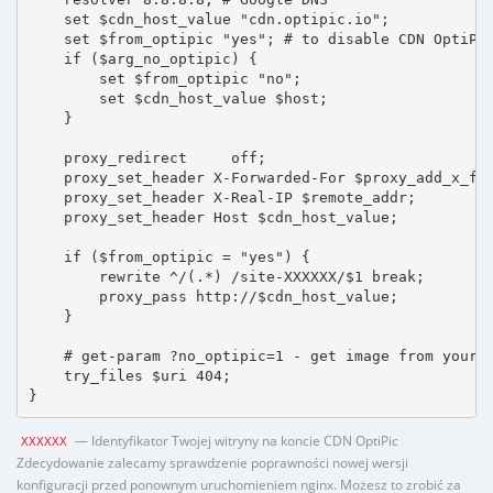
    set $cdn_host_value "cdn.optipic.io";

    set $from_optipic "yes"; # to disable CDN OptiPic
    if ($arg_no_optipic) {

        set $from_optipic "no";

        set $cdn_host_value $host;

    }

    proxy_redirect     off;

    proxy_set_header X-Forwarded-For $proxy_add_x_for
    proxy_set_header X-Real-IP $remote_addr;

    proxy_set_header Host $cdn_host_value;

    if ($from_optipic = "yes") {

        rewrite ^/(.*) /site-XXXXXX/$1 break;

        proxy_pass http://$cdn_host_value;

    }

    # get-param ?no_optipic=1 - get image from your h
    try_files $uri 404;

}
— Identyfikator Twojej witryny na koncie CDN OptiPic
XXXXXX
Zdecydowanie zalecamy sprawdzenie poprawności nowej wersji
konfiguracji przed ponownym uruchomieniem nginx. Możesz to zrobić za