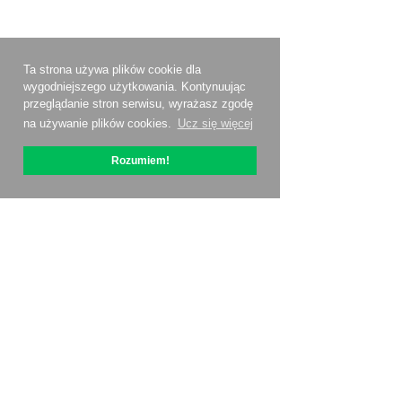
Ta strona używa plików cookie dla
wygodniejszego użytkowania. Kontynuując
przeglądanie stron serwisu, wyrażasz zgodę
na używanie plików cookies.
Ucz się więcej
Rozumiem!
O OptiPic
Jak zacząć od
Ceny