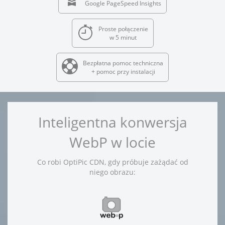
Google PageSpeed Insights
Proste połączenie
w 5 minut
Bezpłatna pomoc techniczna
+ pomoc przy instalacji
Inteligentna konwersja
WebP w locie
Co robi OptiPic CDN, gdy próbuje zażądać od
niego obrazu: