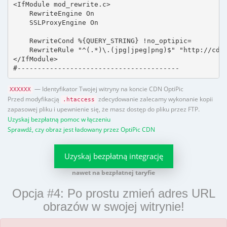
<IfModule mod_rewrite.c>

    RewriteEngine On

    SSLProxyEngine On

    RewriteCond %{QUERY_STRING} !no_optipic=

    RewriteRule "^(.*)\.(jpg|jpeg|png)$" "http://cdn.
</IfModule>

#----------------------------------------
— Identyfikator Twojej witryny na koncie CDN OptiPic
XXXXXX
Przed modyfikacją
zdecydowanie zalecamy wykonanie kopii
.htaccess
zapasowej pliku i upewnienie się, że masz dostęp do pliku przez FTP.
Uzyskaj bezpłatną pomoc w łączeniu
Sprawdź, czy obraz jest ładowany przez OptiPic CDN
Uzyskaj bezpłatną integrację
nawet na bezpłatnej taryfie
Opcja #4: Po prostu zmień adres URL
obrazów w swojej witrynie!