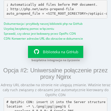
; Automatically add files before PHP document.

; http://php.net/auto-prepend-file

Dokumentacja i przykłady naszej biblioteki php na GitHub
Uzyskaj bezpłatną pomoc w łączeniu
Sprawdź, czy obraz jest ładowany przez OptiPic CDN
CDN: Konwerter adresów URL dla obrazów w dokumencie
Biblioteka na GitHub
bezpłatna integracja na życzenie
Opcja #2: Uniwersalne połączenie przez
proxy Nginx
Adresy URL obrazów na stronie nie ulegają zmianie. Właśnie teraz
cały ruch związany z obrazami jest automatycznie kierowany do
OptiPic CDN
# OptiPic CDN: insert it into the Server structure

location  ~* \.(png|jpg|jpeg)$ {

    resolver 8.8.8.8; # Google DNS
