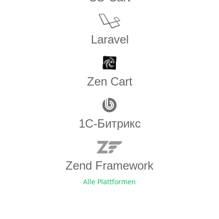
Laravel
Zen​ ​Cart
1С-Битрикс
Zend Framework
Alle Plattformen