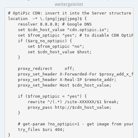
weitergeleitet
# OptiPic CDN: insert it into the Server structure

location  ~* \.(png|jpg|jpeg)$ {

    resolver 8.8.8.8; # Google DNS

    set $cdn_host_value "cdn.optipic.io";

    set $from_optipic "yes"; # to disable CDN OptiPic
    if ($arg_no_optipic) {

        set $from_optipic "no";

        set $cdn_host_value $host;

    }

    proxy_redirect     off;

    proxy_set_header X-Forwarded-For $proxy_add_x_for
    proxy_set_header X-Real-IP $remote_addr;

    proxy_set_header Host $cdn_host_value;

    if ($from_optipic = "yes") {

        rewrite ^/(.*) /site-XXXXXX/$1 break;

        proxy_pass http://$cdn_host_value;

    }

    # get-param ?no_optipic=1 - get image from your h
    try_files $uri 404;

}