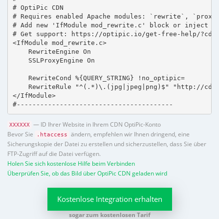
# OptiPic CDN 

# Requires enabled Apache modules: `rewrite`, `proxy_
# Add new 'IfModule mod_rewrite.c' block or inject in
# Get support: https://optipic.io/get-free-help/?cdn=
<IfModule mod_rewrite.c>

    RewriteEngine On

    SSLProxyEngine On

    RewriteCond %{QUERY_STRING} !no_optipic=

    RewriteRule "^(.*)\.(jpg|jpeg|png)$" "http://cdn.
</IfModule>

#----------------------------------------
— ID Ihrer Website in Ihrem CDN OptiPic-Konto
XXXXXX
Bevor Sie
ändern, empfehlen wir Ihnen dringend, eine
.htaccess
Sicherungskopie der Datei zu erstellen und sicherzustellen, dass Sie über
FTP-Zugriff auf die Datei verfügen.
Holen Sie sich kostenlose Hilfe beim Verbinden
Überprüfen Sie, ob das Bild über OptiPic CDN geladen wird
Kostenlose Integration erhalten
sogar zum kostenlosen Tarif