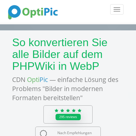
Toggle
navigatio
So konvertieren Sie
alle Bilder auf dem
PHPWiki in WebP
CDN
Opti
Pic
— einfache Lösung des
Problems "Bilder in modernen
Formaten bereitstellen"
295
reviews
Nach Empfehlungen