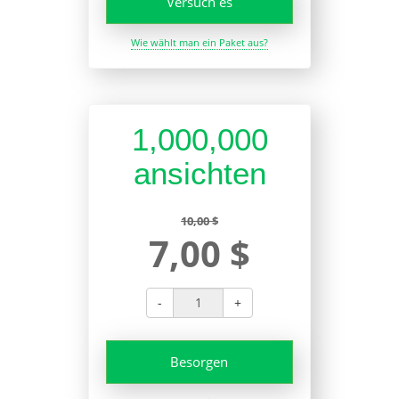
Versuch es
Wie wählt man ein Paket aus?
1,000,000
ansichten
10,00 $
7,00 $
-
+
Besorgen