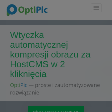
Toggle
navigatio
Wtyczka
automatycznej
kompresji obrazu za
HostCMS w 2
kliknięcia
Opti
Pic
— proste i zautomatyzowane
rozwiązanie