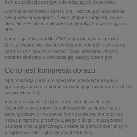
tle i nie zakłócają dostępu odwiedzających do serwisu.
Wtyczka do kompresji obrazu dla HostCMS już udowodniła
swoją wysoką wydajność. Średni stopień kompresji wynosi
około 50-70%, ale w niektórych przypadkach może osiągnąć
90%.
Kompresja obrazu w HostCMS nigdy nie była tak prosta.
Zainstalowana wtyczka automatycznie odnajdzie obrazy na
stronie i zmniejszy ich rozmiar. Czas ładowania witryny
zostanie skrócony, a odwiedzający zasoby docenią to.
Co to jest kompresja obrazu
Optymalizacja obrazu to specjalne przetwarzanie pliku
graficznego w celu zminimalizowania jego rozmiaru bez utraty
jakości wizualnej.
Aby przeprowadzić tę procedurę, istnieje wiele dość
złożonych algorytmów. Jednak wszystkie są oparte na tej
samej podstawie - wszystkie dane serwisowe (na przykład
nazwa programu przechowującego plik itp.) muszą zostać
usunięte z pliku graficznego, a także za pomocą specjalnych
programów scalić / gładkie podobne kolory.