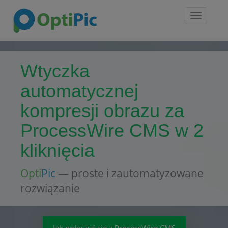
Toggle
navigatio
Wtyczka
automatycznej
kompresji obrazu za
ProcessWire CMS w 2
kliknięcia
Opti
Pic
— proste i zautomatyzowane
rozwiązanie