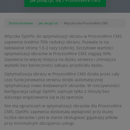
Jak połączyć się z ProcessWire CMS
Strona domowa
Jak zacząć od
Wtyczka dla ProcessWire CMS
Wtyczka OptiPic do optymalizacji obrazu w ProcessWire CMS
zapewnia średnio 70% redukcji obrazu. Pozwala to na
ładowanie strony 1,5-2 razy szybciej. Szczytowe wartości
optymalizacji obrazów w ProcessWire CMS sięgają 90%.
Zapewnia to więcej miejsca na dysku serwera i zmniejsza
wydatki bez konieczności zakupu przydziału dysku.
Optymalizacja obrazu w ProcessWire CMS działa przez cały
czas funkcjonowania serwisu dzięki automatycznej
optymalizacji nowo dodawanych obrazów. W rzeczywistości
konfiguracja usługi OptiPic zajmuje tylko 2 minuty bez
dalszego angażowania się w jej operacje.
Nie ma ograniczeń w optymalizacji obrazów dla ProcessWire
CMS. OptiPic zapewnia doskonałą wydajność przy dużej
liczbie obrazów i jest w stanie obsługiwać gigabajty plików
przy minimalnym obciążeniu usługi.