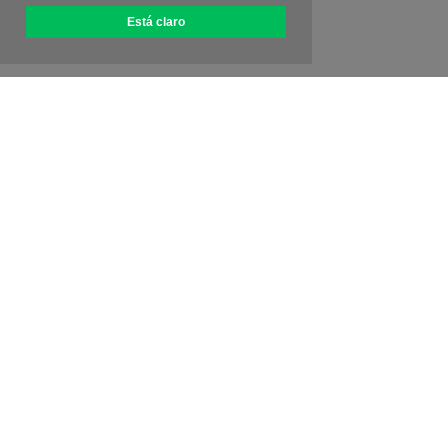
Está claro
Acerca de OptiPic
Cómo conectarse
Tarifas
Promociones
Contáctanos
Programa de afiliados
Comentarios