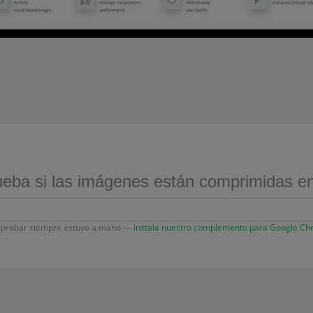
ba si las imágenes están comprimidas en 
probar siempre estuvo a mano —
instala nuestro complemento para Google C