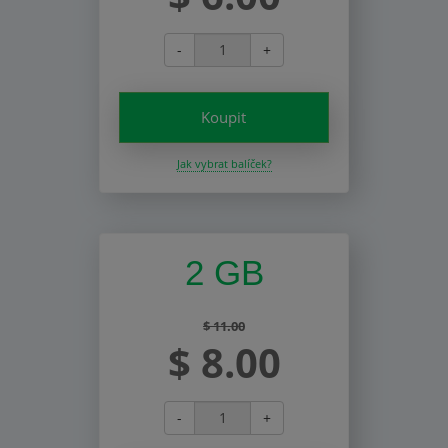
-
+
Koupit
Jak vybrat balíček?
2 GB
$ 11.00
$ 8.00
-
+