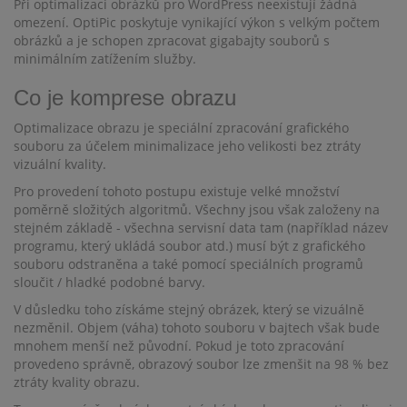
Při optimalizaci obrázků pro WordPress neexistují žádná
omezení. OptiPic poskytuje vynikající výkon s velkým počtem
obrázků a je schopen zpracovat gigabajty souborů s
minimálním zatížením služby.
Co je komprese obrazu
Optimalizace obrazu je speciální zpracování grafického
souboru za účelem minimalizace jeho velikosti bez ztráty
vizuální kvality.
Pro provedení tohoto postupu existuje velké množství
poměrně složitých algoritmů. Všechny jsou však založeny na
stejném základě - všechna servisní data tam (například název
programu, který ukládá soubor atd.) musí být z grafického
souboru odstraněna a také pomocí speciálních programů
sloučit / hladké podobné barvy.
V důsledku toho získáme stejný obrázek, který se vizuálně
nezměnil. Objem (váha) tohoto souboru v bajtech však bude
mnohem menší než původní. Pokud je toto zpracování
provedeno správně, obrazový soubor lze zmenšit na 98 % bez
ztráty kvality obrazu.