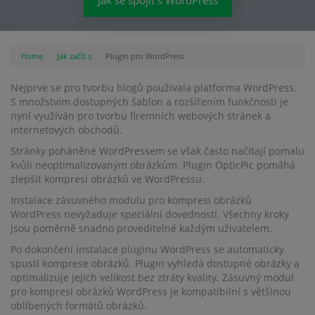
Jak se spojit s WordPress
Home
Jak začít s
Plugin pro WordPress
Nejprve se pro tvorbu blogů používala platforma WordPress.
S množstvím dostupných šablon a rozšířením funkčnosti je
nyní využíván pro tvorbu firemních webových stránek a
internetových obchodů.
Stránky poháněné WordPressem se však často načítají pomalu
kvůli neoptimalizovaným obrázkům. Plugin OpticPic pomáhá
zlepšit kompresi obrázků ve WordPressu.
Instalace zásuvného modulu pro kompresi obrázků
WordPress nevyžaduje speciální dovednosti. Všechny kroky
jsou poměrně snadno proveditelné každým uživatelem.
Po dokončení instalace pluginu WordPress se automaticky
spustí komprese obrázků. Plugin vyhledá dostupné obrázky a
optimalizuje jejich velikost bez ztráty kvality. Zásuvný modul
pro kompresi obrázků WordPress je kompatibilní s většinou
oblíbených formátů obrázků.