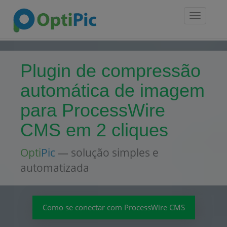
Toggle
navigatio
Plugin de compressão
automática de imagem
para ProcessWire
CMS em 2 cliques
Opti
Pic
— solução simples e
automatizada
Como se conectar com ProcessWire CMS