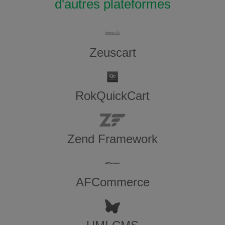
d'autres plateformes
Zeuscart
RokQuickCart
Zend Framework
AFCommerce