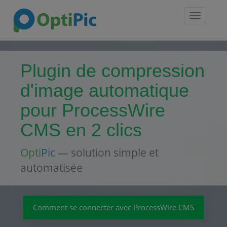
Toggle
navigatio
Plugin de compression
d'image automatique
pour ProcessWire
CMS en 2 clics
Opti
Pic
— solution simple et
automatisée
Comment se connecter avec ProcessWire CMS