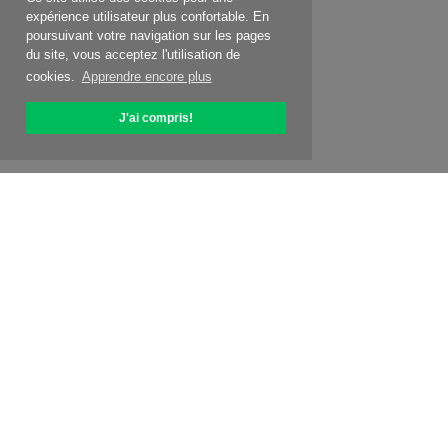
expérience utilisateur plus confortable. En
poursuivant votre navigation sur les pages
du site, vous acceptez l'utilisation de
cookies.
Apprendre encore plus
J'ai compris!
À propos d'OptiPic
Comment commencer avec
Tarification
Offres spéc.
Contacts