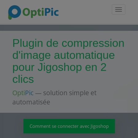
Toggle
navigatio
Plugin de compression
d'image automatique
pour Jigoshop en 2
clics
Opti
Pic
— solution simple et
automatisée
Comment se connecter avec Jigoshop