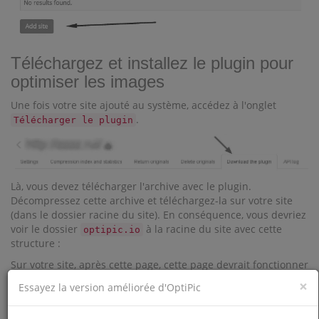
Téléchargez et installez le plugin pour
optimiser les images
Une fois votre site ajouté au système, accédez à l'onglet
.
Télécharger le plugin
Là, vous devez télécharger l'archive avec le plugin.
Décompressez cette archive et téléchargez-la sur votre site
(dans le dossier racine du site). En conséquence, vous devriez
voir le dossier
à la racine du site avec cette
optipic.io
structure :
Sur votre site, après cette page, cette page devrait fonctionner
.
http://votre-domaine.com/optipic.io/index.php
×
Essayez la version améliorée d'OptiPic
Sélectionnez un forfait et