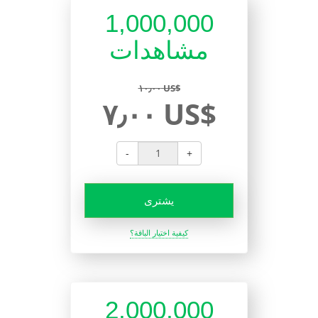
1,000,000
مشاهدات
١٠٫٠٠ US$
٧٫٠٠ US$
-
+
يشترى
كيفية اختيار الباقة؟
2,000,000