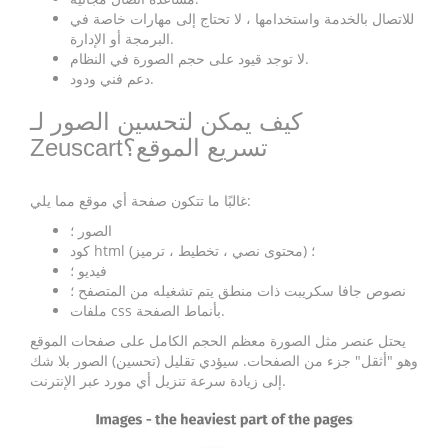
للاتصال بالخدمة واستخدامها ، لا تحتاج إلى مهارات خاصة في
البرمجة أو الإدارة.
لا توجد قيود على حجم الصورة في النظام.
دعم فني ودود.
كيف يمكن لتحسين الصور لـ
Zeuscartتسريع الموقع؟
غالبًا ما تتكون صفحة أي موقع مما يلي:
الصور ؛
كود html (محتوى نصي ، تخطيط ، ترميز) ؛
فيديو ؛
نصوص جافا سكريبت ذات منطق يتم تشغيله من المتصفح ؛
ملفات css بأنماط الصفحة.
يحتل عنصر مثل الصورة معظم الحجم الكامل على صفحات الموقع
وهو "أثقل" جزء من الصفحات. سيؤدي تقليل (تحسين) الصور بلا شك
إلى زيادة سرعة تنزيل أي مورد عبر الإنترنت.