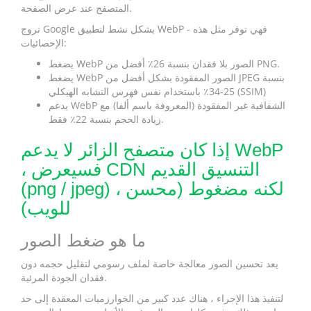
المتصفح عند عرض الصفحة.
تروج Google بشكل نشط لتطبيق WebP - فهي توفر مثل هذه
الإحصائيات:
يضغط WebP الصور بلا فقدان بنسبة 26٪ أفضل من PNG.
يضغط WebP الصور المفقودة بشكل أفضل من JPEG بنسبة
25-34٪ باستخدام نفس فهرس التشابه الهيكلي (SSIM)
يدعم WebP الشفافية غير المفقودة (المعروفة باسم ألفا) مع
زيادة الحجم بنسبة 22٪ فقط.
إذا كان متصفح الزائر لا يدعم WebP
، فسيعرض CDN التنسيق القديم
(png / jpeg) ، لكنه مضغوط (محسن
للويب)
ما هو ضغط الصور
يعد تحسين الصور معالجة خاصة لملف رسومي لتقليل حجمه دون
فقدان الجودة المرئية.
لتنفيذ هذا الإجراء ، هناك عدد كبير من الخوارزميات المعقدة إلى حد