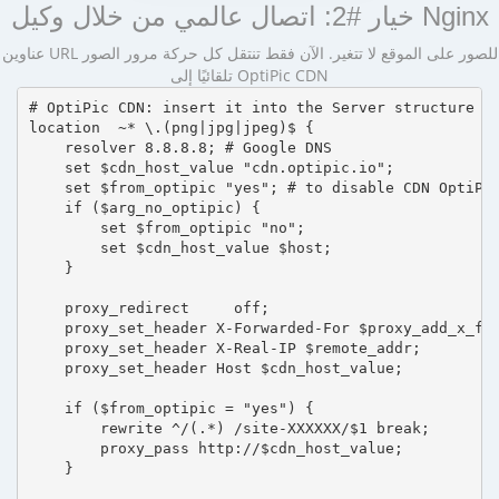
خيار #2: اتصال عالمي من خلال وكيل Nginx
عناوين URL للصور على الموقع لا تتغير. الآن فقط تنتقل كل حركة مرور الصور
تلقائيًا إلى OptiPic CDN
# OptiPic CDN: insert it into the Server structure

location  ~* \.(png|jpg|jpeg)$ {

    resolver 8.8.8.8; # Google DNS

    set $cdn_host_value "cdn.optipic.io";

    set $from_optipic "yes"; # to disable CDN OptiPic
    if ($arg_no_optipic) {

        set $from_optipic "no";

        set $cdn_host_value $host;

    }

    proxy_redirect     off;

    proxy_set_header X-Forwarded-For $proxy_add_x_for
    proxy_set_header X-Real-IP $remote_addr;

    proxy_set_header Host $cdn_host_value;

    if ($from_optipic = "yes") {

        rewrite ^/(.*) /site-XXXXXX/$1 break;

        proxy_pass http://$cdn_host_value;

    }
