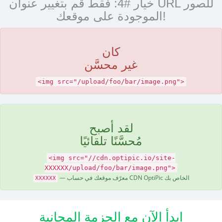
خيار #4: فقط قم بتغيير عنوان URL للصور
الموجودة على موقعك!
كان
غير محسَّن
<img src="/upload/foo/bar/image.png">
لقد أصبح
مُحسَّنًا تلقائيًا
<img src="//cdn.optipic.io/site-
XXXXXX/upload/foo/bar/image.png">
— معرّف موقعك في حساب CDN OptiPic الخاص بك
XXXXXX
ابدأ الآن مع الحزمة المجانية