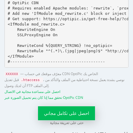
# OptiPic CDN 

# Requires enabled Apache modules: `rewrite`, `proxy_
# Add new 'IfModule mod_rewrite.c' block or inject in
# Get support: https://optipic.io/get-free-help/?cdn=
<IfModule mod_rewrite.c>

    RewriteEngine On

    SSLProxyEngine On

    RewriteCond %{QUERY_STRING} !no_optipic=

    RewriteRule "^(.*)\.(jpg|jpeg|png)$" "http://cdn.
</IfModule>

#----------------------------------------
— معرّف موقعك في حساب CDN OptiPic الخاص بك
XXXXXX
، نوصي بشدة بعمل نسخة احتياطية من الملف والتأكد من
قبل تعديل
.htaccess
أن لديك وصول FTP إلى الملف.
احصل على مساعدة مجانية في الاتصال
تحقق مما إذا كان يتم تحميل الصورة عبر OptiPic CDN
احصل على تكامل مجاني
حتى على تعريفة مجانية