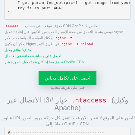
    # get-param ?no_optipic=1 - get image from your h
    try_files $uri 404;

}
— معرّف موقعك في حساب CDN OptiPic الخاص بك
XXXXXX
نوصي بشدة بالتحقق من صحة الإصدار الجديد من التكوين قبل إعادة تشغيل nginx.
.
يمكنك القيام بذلك باستخدام الأمر
nginx -t
يمكن أن يكون Nginx عن طريق الأمر
nginx -s reload
وثائق وكيل Nginx
احصل على مساعدة مجانية في الاتصال
تحقق مما إذا كان يتم تحميل الصورة عبر OptiPic CDN
احصل على تكامل مجاني
حتى على تعريفة مجانية
(وكيل
خيار #3: الاتصال عبر
.htaccess
Apache)
عناوين URL للصور على الموقع لا تتغير. الآن فقط تنتقل كل حركة مرور الصور
تلقائيًا إلى OptiPic CDN
#---------------------------------------
