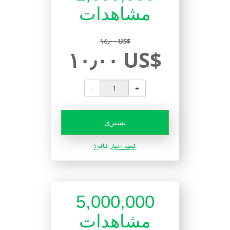
مشاهدات
١٤٫٠٠ US$
١٠٫٠٠ US$
-
+
يشترى
كيفية اختيار الباقة؟
5,000,000
مشاهدات