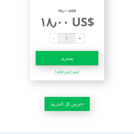
٢٤٫٠٠ US$
١٨٫٠٠ US$
-
+
يشترى
كيفية اختيار الباقة؟
عرض كل الحزمةs