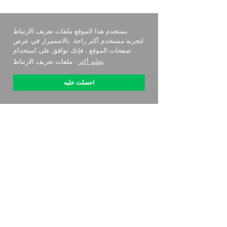
يستخدم هذا الموقع ملفات تعريف الارتباط
لتجربة مستخدم أكثر راحة. بالاستمرار في عرض
صفحات الموقع ، فإنك توافق على استخدام
يتعلم أكثر
ملفات تعريف الارتباط.
حصلت عليه!
حول OptiPic
كيف أبدأ مع
التسعير
جهات الاتصال