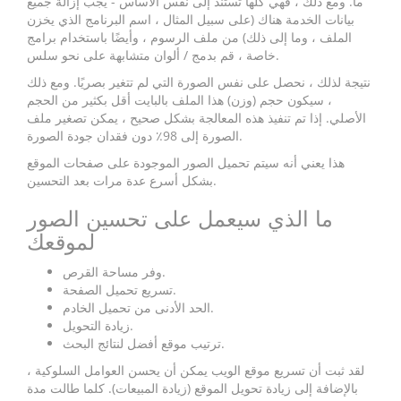
ما. ومع ذلك ، فهي كلها تستند إلى نفس الأساس - يجب إزالة جميع
بيانات الخدمة هناك (على سبيل المثال ، اسم البرنامج الذي يخزن
الملف ، وما إلى ذلك) من ملف الرسوم ، وأيضًا باستخدام برامج
خاصة ، قم بدمج / ألوان متشابهة على نحو سلس.
نتيجة لذلك ، نحصل على نفس الصورة التي لم تتغير بصريًا. ومع ذلك
، سيكون حجم (وزن) هذا الملف بالبايت أقل بكثير من الحجم
الأصلي. إذا تم تنفيذ هذه المعالجة بشكل صحيح ، يمكن تصغير ملف
الصورة إلى 98٪ دون فقدان جودة الصورة.
هذا يعني أنه سيتم تحميل الصور الموجودة على صفحات الموقع
بشكل أسرع عدة مرات بعد التحسين.
ما الذي سيعمل على تحسين الصور
لموقعك
وفر مساحة القرص.
تسريع تحميل الصفحة.
الحد الأدنى من تحميل الخادم.
زيادة التحويل.
ترتيب موقع أفضل لنتائج البحث.
لقد ثبت أن تسريع موقع الويب يمكن أن يحسن العوامل السلوكية ،
بالإضافة إلى زيادة تحويل الموقع (زيادة المبيعات). كلما طالت مدة